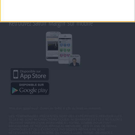
CHARTE SUR LA VIE PRIVÉE
BLOG DE JEAN MICHEL
MOT DE PASSE OUBLIÉ
Retrouvez Savoir Maigrir sur mobile
*Prix d'un appel local. Ouvert de 9H00 à 15h du lundi au vendredi.
LES TÉMOIGNAGES PRÉSENTÉS SONT DES EXPÉRIENCES INDIVIDUELLES.
ELLES NE SONT NI CARACTÉRISTIQUES, NI GARANTIES ET LES RÉSULTATS
PEUVENT VARIER D'UNE PERSONNE A L'AUTRE. COMME POUR TOUT
PROGRAMME DE RÉÉQUILIBRAGE ALIMENTAIRE, DES PLANS DE REPAS
CONTRÔLÉS ET DES EXERCICES PHYSIQUES RÉGULIERS SONT
NÉCESSAIRES POUR PERDRE DU POIDS À LONG TERME. DEMANDEZ