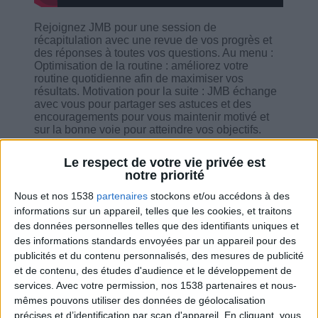
Rejoignez JMB pour une session de
récapitulation avec une revue de vos progrès et
des réponses à toutes vos questions. Au menu :
Optimisation de la routine : améliorez votre
routine quotidienne afin de maximiser vos
résultats. Motivation pour la suite : JMB échange
avec vous pour partager ses astuces et des
encouragements pour vous maintenir motivé et
sur la bonne voie pour atteindre vos objectifs.
Ne manquez pas cette opportunité de faire le
Le respect de votre vie privée est
point et de vous préparer pour la suite de votre
notre priorité
parcours !
Nous et nos 1538
partenaires
stockons et/ou accédons à des
informations sur un appareil, telles que les cookies, et traitons
des données personnelles telles que des identifiants uniques et
des informations standards envoyées par un appareil pour des
publicités et du contenu personnalisés, des mesures de publicité
Combien de kilos souhaitez-vous perdre ?
et de contenu, des études d'audience et le développement de
services.
Avec votre permission, nos 1538 partenaires et nous-
Moins de
De 5 à 10
Plus de
mêmes pouvons utiliser des données de géolocalisation
5 kilos
kilos
10 kilos
précises et d’identification par scan d'appareil. En cliquant, vous