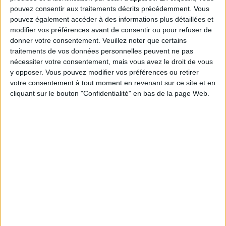
pouvez consentir aux traitements décrits précédemment. Vous
pouvez également accéder à des informations plus détaillées et
modifier vos préférences avant de consentir ou pour refuser de
Service-client & Motivation
Voir tout
donner votre consentement.
Veuillez noter que certains
traitements de vos données personnelles peuvent ne pas
Les équipes du Service-client et de la
nécessiter votre consentement, mais vous avez le droit de vous
Communauté Savoir Maigrir vous aident
chaque semaine à vous rapprocher
y opposer. Vous pouvez modifier vos préférences ou retirer
sereinement de votre objectif minceur.
votre consentement à tout moment en revenant sur ce site et en
cliquant sur le bouton "Confidentialité" en bas de la page Web.
Votre bilan minceur
(env. 2
min)
un homme
Je suis
une femme
cm
Je mesure