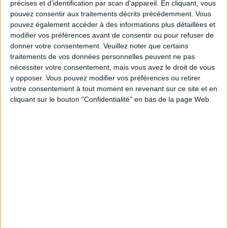
précises et d’identification par scan d'appareil. En cliquant, vous
5 kilos
kilos
10 kilos
pouvez consentir aux traitements décrits précédemment. Vous
pouvez également accéder à des informations plus détaillées et
modifier vos préférences avant de consentir ou pour refuser de
donner votre consentement.
Veuillez noter que certains
Service-client & Motivation
Voir tout
traitements de vos données personnelles peuvent ne pas
nécessiter votre consentement, mais vous avez le droit de vous
Les équipes du Service-client et de la
y opposer. Vous pouvez modifier vos préférences ou retirer
Communauté Savoir Maigrir vous aident
chaque semaine à vous rapprocher
votre consentement à tout moment en revenant sur ce site et en
sereinement de votre objectif minceur.
cliquant sur le bouton "Confidentialité" en bas de la page Web.
Votre bilan minceur
(env. 2
min)
un homme
Je suis
une femme