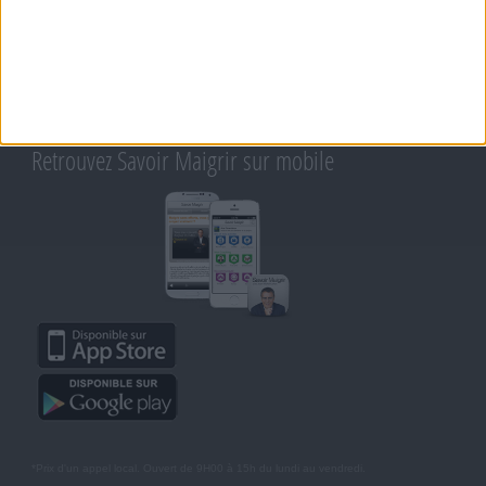
CONTACT
RAPPELEZ-MOI
CONDITIONS D'UTILISATION
AIDE - FAQ
CHARTE SUR LA VIE PRIVÉE
BLOG DE JEAN MICHEL
MOT DE PASSE OUBLIÉ
Retrouvez Savoir Maigrir sur mobile
*Prix d'un appel local. Ouvert de 9H00 à 15h du lundi au vendredi.