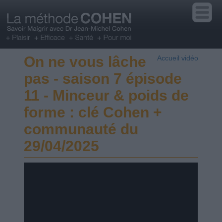
On ne vous lâche
Accueil vidéo
pas - saison 7 épisode
11 - Minceur & poids de
forme : clé Cohen +
communauté du
29/04/2025