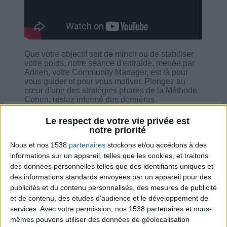
Que votre objectif soit de mincir ou de stabiliser
votre poids, notre séance d'entraide, menée par
Adrien, votre Community Manager, est là pour
vous guider et pour vous motiver. Plongez au
cœur d'une des stratégies phares de la Méthode
Cohen, restez informé des dernières
recommandations du docteur Cohen, faites le
plein d'énergie et bénéficiez des outils et du
Le respect de votre vie privée est
soutien indispensables à votre réussite. Un forum
notre priorité
de questions-réponses sera également à votre
disposition.
Nous et nos 1538
partenaires
stockons et/ou accédons à des
informations sur un appareil, telles que les cookies, et traitons
des données personnelles telles que des identifiants uniques et
des informations standards envoyées par un appareil pour des
publicités et du contenu personnalisés, des mesures de publicité
et de contenu, des études d'audience et le développement de
Combien de kilos souhaitez-vous perdre ?
services.
Avec votre permission, nos 1538 partenaires et nous-
mêmes pouvons utiliser des données de géolocalisation
Moins de
De 5 à 10
Plus de