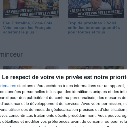
Eau Cristaline, Coca-Cola…
Trop de protéines ? Voici
Voici ce que les Français
enfin les bonnes quantités
achètent le plus !
pour toutes et tous
 minceur
Le respect de votre vie privée est notre priorit
rtenaires
stockons et/ou accédons à des informations sur un appareil, t
 des données personnelles telles que des identifiants uniques et des in
reil pour des publicités et du contenu personnalisés, des mesures de p
Perdre 10 kg : ma méthode
Et après la perte de poids ?
 d'audience et le développement de services.
Avec votre permission, n
est imparable
Je fais comment ?
s utiliser des données de géolocalisation précises et d’identification 
ouvez consentir aux traitements décrits précédemment. Vous pouvez é
s détaillées et modifier vos préférences avant de consentir ou pour ref