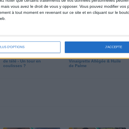
lez noter que certains traitements de vos données personnelles peuven
dé
 mais vous avez le droit de vous y opposer. Vous pouvez modifier vos 
tement à tout moment en revenant sur ce site et en cliquant sur le bouto
eb.
PLUS D'OPTIONS
J'ACCEPTE
Les secrets des émissions
Vos Questions : Bronzage,
de télé - Un tour en
Vinaigrette Allégée & Huile
coulisses ?
de Palme