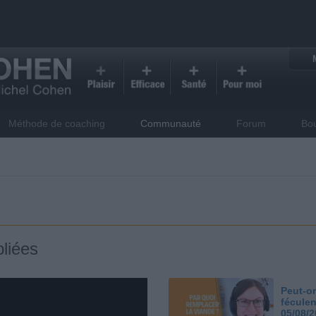
Méthode de coaching
Communauté
Forum
Bo
liées
Peut-on
féculen
05/08/