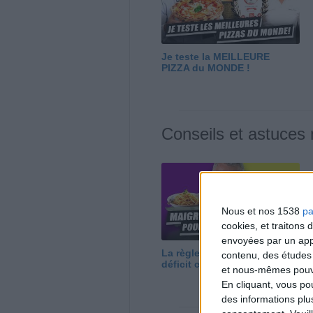
Je teste la MEILLEURE
PIZZA du MONDE !
Conseils et astuces
Nous et nos 1538
pa
cookies, et traitons
envoyées par un appa
La règle N°1 pour maigrir : le
contenu, des études
déficit calorique
et nous-mêmes pouvon
En cliquant, vous p
des informations plu