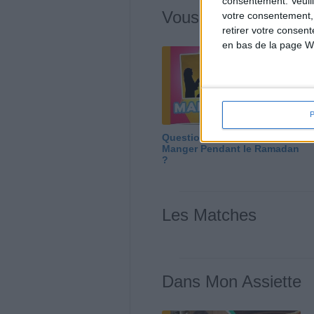
consentement.
Veuil
Vous m'avez deman
votre consentement,
retirer votre consen
en bas de la page W
Question/Réponse : Que
Manger Pendant le Ramadan
?
Les Matches
Dans Mon Assiette