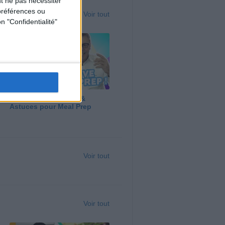
t ne pas nécessiter
préférences ou
Voir tout
n "Confidentialité"
Panga, Huile d'Olive &
Astuces pour Meal Prep
Voir tout
Voir tout