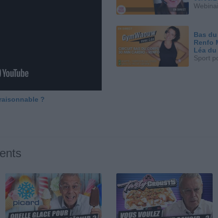
Webinai
Bas du
Renfo 
Léa du
Sport p
 raisonnable ?
ents