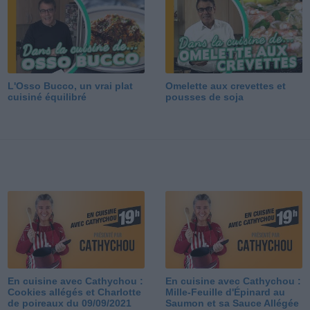
L'Osso Bucco, un vrai plat
Omelette aux crevettes et
cuisiné équilibré
pousses de soja
En cuisine avec Cathychou :
En cuisine avec Cathychou :
Cookies allégés et Charlotte
Mille-Feuille d'Épinard au
de poireaux du 09/09/2021
Saumon et sa Sauce Allégée