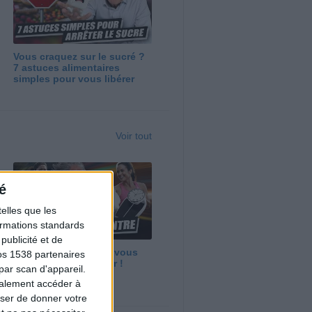
Vous craquez sur le sucré ?
7 astuces alimentaires
simples pour vous libérer
Voir tout
é
elles que les
formations standards
ublicité et de
Maigrir vite ? Ce que vous
os 1538 partenaires
devez vraiment savoir !
par scan d'appareil.
galement accéder à
user de donner votre