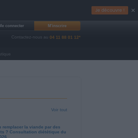
×
Je découvre !
Me connecter
M'inscrire
Contactez-nous au
04 11 88 01 12*
utique
Voir tout
 remplacer la viande par des
ts ? Consultation diététique du
2026