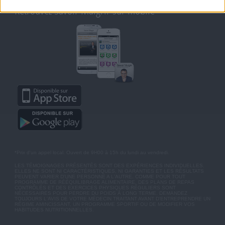
Retrouvez Savoir Maigrir sur mobile
*Prix d'un appel local. Ouvert de 9H00 à 15h du lundi au vendredi.
LES TÉMOIGNAGES PRÉSENTÉS SONT DES EXPÉRIENCES INDIVIDUELLES.
ELLES NE SONT NI CARACTÉRISTIQUES, NI GARANTIES ET LES RÉSULTATS
PEUVENT VARIER D'UNE PERSONNE A L'AUTRE. COMME POUR TOUT
PROGRAMME DE RÉÉQUILIBRAGE ALIMENTAIRE, DES PLANS DE REPAS
CONTRÔLÉS ET DES EXERCICES PHYSIQUES RÉGULIERS SONT
NÉCESSAIRES POUR PERDRE DU POIDS À LONG TERME. DEMANDEZ
TOUJOURS L'AVIS DE VOTRE MÉDECIN TRAITANT AVANT D'ENTREPRENDRE UN
RÉGIME AMINCISSANT, UN PROGRAMME SPORTIF OU DE MODIFIER VOS
HABITUDES NUTRITIONNELLES.