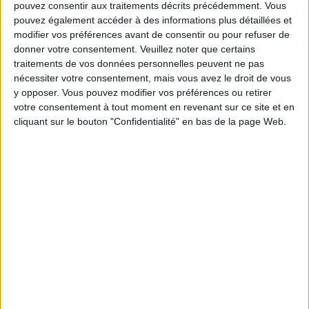
Service-client & Motivation
pouvez consentir aux traitements décrits précédemment. Vous
Voir tout
pouvez également accéder à des informations plus détaillées et
Les équipes du Service-client et de la
modifier vos préférences avant de consentir ou pour refuser de
Communauté Savoir Maigrir vous aident
donner votre consentement.
Veuillez noter que certains
chaque semaine à vous rapprocher
traitements de vos données personnelles peuvent ne pas
sereinement de votre objectif minceur.
nécessiter votre consentement, mais vous avez le droit de vous
y opposer. Vous pouvez modifier vos préférences ou retirer
votre consentement à tout moment en revenant sur ce site et en
cliquant sur le bouton "Confidentialité" en bas de la page Web.
Votre bilan minceur
(env. 2
min)
un homme
Je suis
une femme
cm
Je mesure
kg
Je pèse