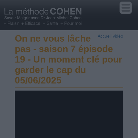
On ne vous lâche
Accueil vidéo
pas - saison 7 épisode
19 - Un moment clé pour
garder le cap du
05/06/2025