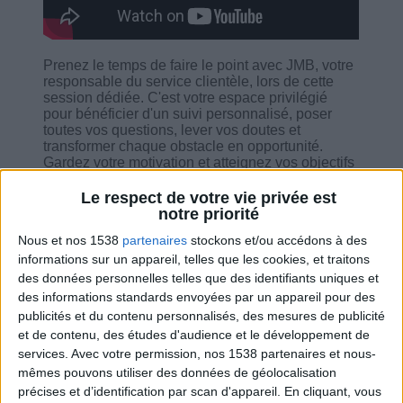
Prenez le temps de faire le point avec JMB, votre
responsable du service clientèle, lors de cette
session dédiée. C'est votre espace privilégié
pour bénéficier d'un suivi personnalisé, poser
toutes vos questions, lever vos doutes et
transformer chaque obstacle en opportunité.
Gardez votre motivation et atteignez vos objectifs
avec confiance et clarté !
Le respect de votre vie privée est
notre priorité
Nous et nos 1538
partenaires
stockons et/ou accédons à des
informations sur un appareil, telles que les cookies, et traitons
des données personnelles telles que des identifiants uniques et
Combien de kilos souhaitez-vous perdre ?
des informations standards envoyées par un appareil pour des
publicités et du contenu personnalisés, des mesures de publicité
Moins de
De 5 à 10
Plus de
et de contenu, des études d'audience et le développement de
5 kilos
kilos
10 kilos
services.
Avec votre permission, nos 1538 partenaires et nous-
mêmes pouvons utiliser des données de géolocalisation
précises et d’identification par scan d'appareil. En cliquant, vous