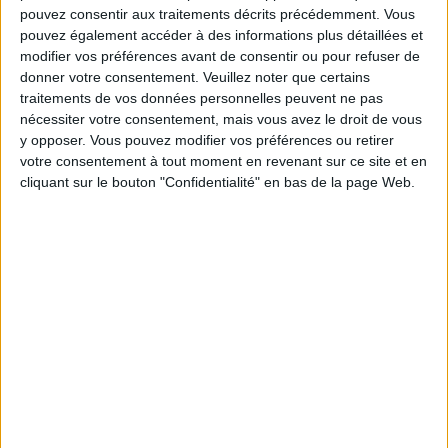
pouvez consentir aux traitements décrits précédemment. Vous
pouvez également accéder à des informations plus détaillées et
Service-client & Motivation
Voir tout
modifier vos préférences avant de consentir ou pour refuser de
donner votre consentement.
Veuillez noter que certains
Les équipes du Service-client et de la
traitements de vos données personnelles peuvent ne pas
Communauté Savoir Maigrir vous aident
nécessiter votre consentement, mais vous avez le droit de vous
chaque semaine à vous rapprocher
y opposer. Vous pouvez modifier vos préférences ou retirer
sereinement de votre objectif minceur.
votre consentement à tout moment en revenant sur ce site et en
cliquant sur le bouton "Confidentialité" en bas de la page Web.
Votre bilan minceur
(env. 2
min)
un homme
Je suis
une femme
cm
Je mesure