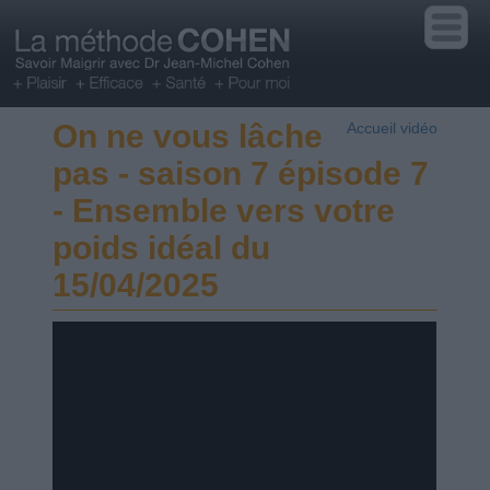
On ne vous lâche
Accueil vidéo
pas - saison 7 épisode 7
- Ensemble vers votre
poids idéal du
15/04/2025