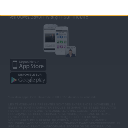
BLOG DE JEAN MICHEL
MOT DE PASSE OUBLIÉ
Retrouvez Savoir Maigrir sur mobile
*Prix d'un appel local. Ouvert de 9H00 à 15h du lundi au vendredi.
LES TÉMOIGNAGES PRÉSENTÉS SONT DES EXPÉRIENCES INDIVIDUELLES.
ELLES NE SONT NI CARACTÉRISTIQUES, NI GARANTIES ET LES RÉSULTATS
PEUVENT VARIER D'UNE PERSONNE A L'AUTRE. COMME POUR TOUT
PROGRAMME DE RÉÉQUILIBRAGE ALIMENTAIRE, DES PLANS DE REPAS
CONTRÔLÉS ET DES EXERCICES PHYSIQUES RÉGULIERS SONT
NÉCESSAIRES POUR PERDRE DU POIDS À LONG TERME. DEMANDEZ
TOUJOURS L'AVIS DE VOTRE MÉDECIN TRAITANT AVANT D'ENTREPRENDRE UN
RÉGIME AMINCISSANT, UN PROGRAMME SPORTIF OU DE MODIFIER VOS