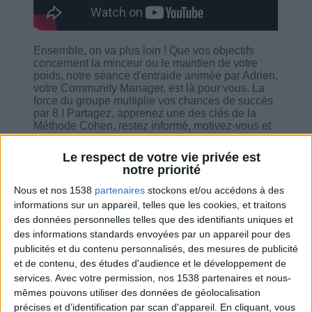
Ensemble, on va plus loin ! Que vos objectifs
concernent la minceur ou le maintien de votre
poids, notre séance d'entraide animée par Adrien,
votre Community Manager, est là pour vous. La
force du groupe multiplie vos chances de succès
par 8 ! Partagez, apprenez une des clés de la
Méthode Cohen, restez informé, motivez-vous et
trouvez les outils et le soutien qu'il vous faut.
Sans oublier un espace dédié pour obtenir les
Le respect de votre vie privée est
réponses à toutes vos questions.
notre priorité
Nous et nos 1538
partenaires
stockons et/ou accédons à des
informations sur un appareil, telles que les cookies, et traitons
des données personnelles telles que des identifiants uniques et
des informations standards envoyées par un appareil pour des
Combien de kilos souhaitez-vous perdre ?
publicités et du contenu personnalisés, des mesures de publicité
et de contenu, des études d'audience et le développement de
Moins de
De 5 à 10
Plus de
services.
Avec votre permission, nos 1538 partenaires et nous-
5 kilos
kilos
10 kilos
mêmes pouvons utiliser des données de géolocalisation
précises et d’identification par scan d'appareil. En cliquant, vous