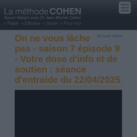
On ne vous lâche
Accueil vidéo
pas - saison 7 épisode 9
- Votre dose d'info et de
soutien : séance
d'entraide du 22/04/2025