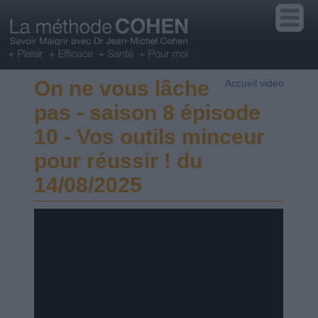
On ne vous lâche
Accueil vidéo
pas - saison 8 épisode
10 - Vos outils minceur
pour réussir ! du
14/08/2025