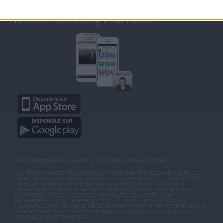
MOT DE PASSE OUBLIÉ
Retrouvez Savoir Maigrir sur mobile
*Prix d'un appel local. Ouvert de 9H00 à 15h du lundi au vendredi.
LES TÉMOIGNAGES PRÉSENTÉS SONT DES EXPÉRIENCES INDIVIDUELLES.
ELLES NE SONT NI CARACTÉRISTIQUES, NI GARANTIES ET LES RÉSULTATS
PEUVENT VARIER D'UNE PERSONNE A L'AUTRE. COMME POUR TOUT
PROGRAMME DE RÉÉQUILIBRAGE ALIMENTAIRE, DES PLANS DE REPAS
CONTRÔLÉS ET DES EXERCICES PHYSIQUES RÉGULIERS SONT
NÉCESSAIRES POUR PERDRE DU POIDS À LONG TERME. DEMANDEZ
TOUJOURS L'AVIS DE VOTRE MÉDECIN TRAITANT AVANT D'ENTREPRENDRE UN
RÉGIME AMINCISSANT, UN PROGRAMME SPORTIF OU DE MODIFIER VOS
HABITUDES NUTRITIONNELLES.