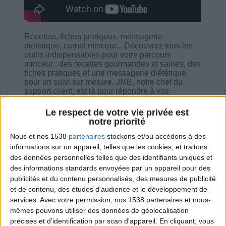
Recettes, fiches pratiques, messagerie
diététique, carnet minceur... Découvrez tous les
outils indispensables pour votre parcours
minceur : des recettes gourmandes et saines, des
fiches pratiques et une messagerie diététique
pour un suivi sur mesure. JMB, notre chef du
support client, est là pour répondre à vos
questions et vous donner un bon coup de pouce.
C'est le moment de vous motiver, ensemble !
Le respect de votre vie privée est
notre priorité
Nous et nos 1538
partenaires
stockons et/ou accédons à des
informations sur un appareil, telles que les cookies, et traitons
des données personnelles telles que des identifiants uniques et
Combien de kilos souhaitez-vous perdre ?
des informations standards envoyées par un appareil pour des
publicités et du contenu personnalisés, des mesures de publicité
Moins de
De 5 à 10
Plus de
et de contenu, des études d'audience et le développement de
5 kilos
kilos
10 kilos
services.
Avec votre permission, nos 1538 partenaires et nous-
mêmes pouvons utiliser des données de géolocalisation
précises et d’identification par scan d'appareil. En cliquant, vous