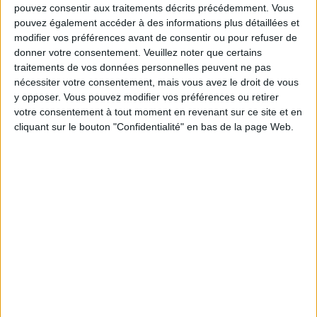
pouvez consentir aux traitements décrits précédemment. Vous
Service-client & Motivation
pouvez également accéder à des informations plus détaillées et
Voir tout
modifier vos préférences avant de consentir ou pour refuser de
Les équipes du Service-client et de la
donner votre consentement.
Veuillez noter que certains
Communauté Savoir Maigrir vous aident
traitements de vos données personnelles peuvent ne pas
chaque semaine à vous rapprocher
nécessiter votre consentement, mais vous avez le droit de vous
sereinement de votre objectif minceur.
y opposer. Vous pouvez modifier vos préférences ou retirer
votre consentement à tout moment en revenant sur ce site et en
cliquant sur le bouton "Confidentialité" en bas de la page Web.
Votre bilan minceur
(env. 2
min)
un homme
Je suis
une femme
cm
Je mesure
kg
Je pèse