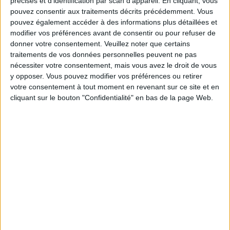
précises et d’identification par scan d'appareil. En cliquant, vous
5 kilos
kilos
10 kilos
pouvez consentir aux traitements décrits précédemment. Vous
pouvez également accéder à des informations plus détaillées et
modifier vos préférences avant de consentir ou pour refuser de
donner votre consentement.
Veuillez noter que certains
Service-client & Motivation
Voir tout
traitements de vos données personnelles peuvent ne pas
nécessiter votre consentement, mais vous avez le droit de vous
Les équipes du Service-client et de la
y opposer. Vous pouvez modifier vos préférences ou retirer
Communauté Savoir Maigrir vous aident
votre consentement à tout moment en revenant sur ce site et en
chaque semaine à vous rapprocher
cliquant sur le bouton "Confidentialité" en bas de la page Web.
sereinement de votre objectif minceur.
Votre bilan minceur
(env. 2
min)
un homme
Je suis
une femme