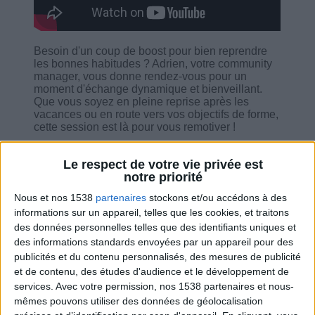
Besoin d'un coup de boost pour bien reprendre
les bonnes habitudes ? Adrien, votre community
manager, vous donne rendez-vous pour un
moment d'échange dynamique et bienveillant.
Que vous soyez en pleine reprise après les
vacances ou en route vers vos objectifs de forme,
cette session est là pour vous remotiver !
- Des conseils et outils pratiques pour avancer
Le respect de votre vie privée est
- Des échanges inspirants pour garder le cap
notre priorité
- Les dernières infos du Dr Jean-Michel Cohen
- Et surtout… l'énergie positive qu'il vous faut
Nous et nos 1538
partenaires
stockons et/ou accédons à des
pour rester motivé(e) !
informations sur un appareil, telles que les cookies, et traitons
des données personnelles telles que des identifiants uniques et
des informations standards envoyées par un appareil pour des
publicités et du contenu personnalisés, des mesures de publicité
et de contenu, des études d'audience et le développement de
Combien de kilos souhaitez-vous perdre ?
services.
Avec votre permission, nos 1538 partenaires et nous-
mêmes pouvons utiliser des données de géolocalisation
Moins de
De 5 à 10
Plus de