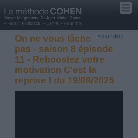
On ne vous lâche
Accueil vidéo
pas - saison 8 épisode
11 - Reboostez votre
motivation C'est la
reprise ! du 19/08/2025