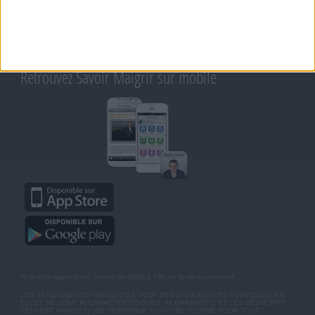
RAPPELEZ-MOI
CONDITIONS D'UTILISATION
AIDE - FAQ
CHARTE SUR LA VIE PRIVÉE
BLOG DE JEAN MICHEL
MOT DE PASSE OUBLIÉ
Retrouvez Savoir Maigrir sur mobile
*Prix d'un appel local. Ouvert de 9H00 à 15h du lundi au vendredi.
LES TÉMOIGNAGES PRÉSENTÉS SONT DES EXPÉRIENCES INDIVIDUELLES.
ELLES NE SONT NI CARACTÉRISTIQUES, NI GARANTIES ET LES RÉSULTATS
PEUVENT VARIER D'UNE PERSONNE A L'AUTRE. COMME POUR TOUT