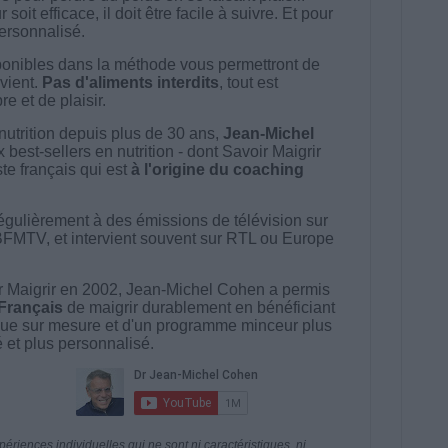
t efficace, il doit être facile à suivre. Et pour
 personnalisé.
onibles dans la méthode vous permettront de
vient.
Pas d'aliments interdits
, tout est
e et de plaisir.
nutrition depuis plus de 30 ans,
Jean-Michel
best-sellers en nutrition - dont Savoir Maigrir
ste français qui est
à l'origine du coaching
égulièrement à des émissions de télévision sur
BFMTV, et intervient souvent sur RTL ou Europe
 Maigrir en 2002, Jean-Michel Cohen a permis
 Français
de maigrir durablement en bénéficiant
ue sur mesure et d'un programme minceur plus
té et plus personnalisé.
riences individuelles qui ne sont ni caractéristiques, ni