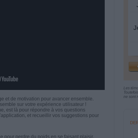
J
Les tém
Toutefoi
ne sont n
e et de motivation pour avancer ensemble.
emble sur votre expérience utilisateur !
ue, est là pour répondre à vos questions
application, et recueillir vos suggestions pour
DER
 pour perdre du poids en se faisant plaisir.