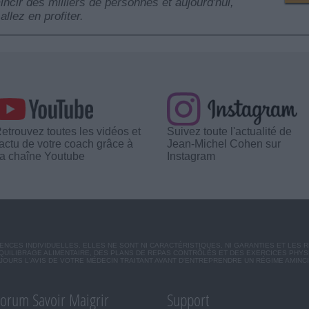
mincir des milliers de personnes et aujourd'hui,
allez en profiter.
etrouvez toutes les vidéos et
Suivez toute l'actualité de
'actu de votre coach grâce à
Jean-Michel Cohen sur
a chaîne Youtube
Instagram
CES INDIVIDUELLES. ELLES NE SONT NI CARACTÉRISTIQUES, NI GARANTIES ET LES 
UILIBRAGE ALIMENTAIRE, DES PLANS DE REPAS CONTRÔLÉS ET DES EXERCICES PHY
OURS L'AVIS DE VOTRE MÉDECIN TRAITANT AVANT D'ENTREPRENDRE UN RÉGIME AMINC
orum Savoir Maigrir
Support