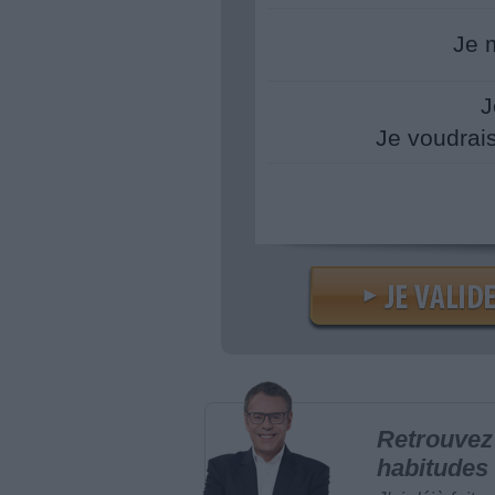
Je 
J
Je voudrai
Retrouvez 
habitudes 