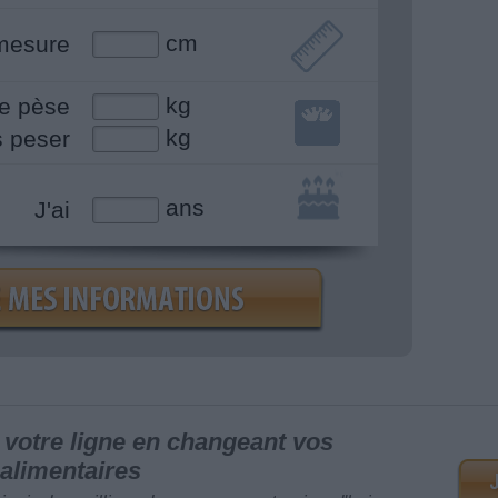
cm
mesure
kg
e pèse
kg
s peser
ans
J'ai
votre ligne en changeant vos
alimentaires