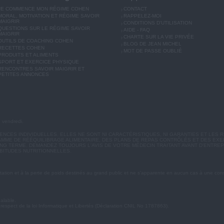
JE COMMENCE MON RÉGIME COHEN
CONTACT
MORAL, MOTIVATION ET RÉGIME SAVOIR
RAPPELEZ-MOI
MAIGRIR
CONDITIONS D'UTILISATION
QUESTIONS SUR LE RÉGIME SAVOIR
AIDE - FAQ
MAIGRIR
CHARTE SUR LA VIE PRIVÉE
OUTILS DE COACHING COHEN
BLOG DE JEAN MICHEL
RECETTES COHEN
MOT DE PASSE OUBLIÉ
PRODUITS ET ALIMENTS
SPORT ET EXERCICE PHYSIQUE
RENCONTRES SAVOIR MAIGRIR ET
PETITES ANNONCES
u vendredi.
CES INDIVIDUELLES. ELLES NE SONT NI CARACTÉRISTIQUES, NI GARANTIES ET LES R
MME DE RÉÉQUILIBRAGE ALIMENTAIRE, DES PLANS DE REPAS CONTRÔLÉS ET DES EX
G TERME. DEMANDEZ TOUJOURS L'AVIS DE VOTRE MÉDECIN TRAITANT AVANT D'ENTREP
BITUDES NUTRITIONNELLES.
ation et à la perte de poids destinés au grand public et ne s'apparente en aucun cas à une cons
éalable.
 respect de la loi Informatique et Libertés (Déclaration CNIL No 1787863).