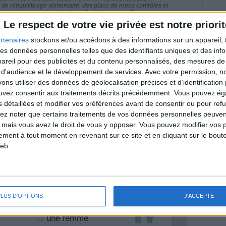
e rééquilibrage alimentaire, des plans de repas contrôlés et
 nécessaires pour perdre du poids à long terme. Demandez
nt avant d'entreprendre un régime amincissant, un programme
Le respect de votre vie privée est notre priorit
itionnelles.
rtenaires
stockons et/ou accédons à des informations sur un appareil, t
 des données personnelles telles que des identifiants uniques et des in
reil pour des publicités et du contenu personnalisés, des mesures de p
 d'audience et le développement de services.
Avec votre permission, n
& Motivation
s utiliser des données de géolocalisation précises et d’identification 
Voir tout
ouvez consentir aux traitements décrits précédemment. Vous pouvez é
nt et de la Communauté Savoir Maigrir vous
s détaillées et modifier vos préférences avant de consentir ou pour ref
s rapprocher sereinement de votre objectif
lez noter que certains traitements de vos données personnelles peuven
 mais vous avez le droit de vous y opposer. Vous pouvez modifier vos 
tement à tout moment en revenant sur ce site et en cliquant sur le bouto
eb.
lan minceur
(env. 2 min)
PLUS D'OPTIONS
J'ACCEPTE
un homme
Je suis
une femme