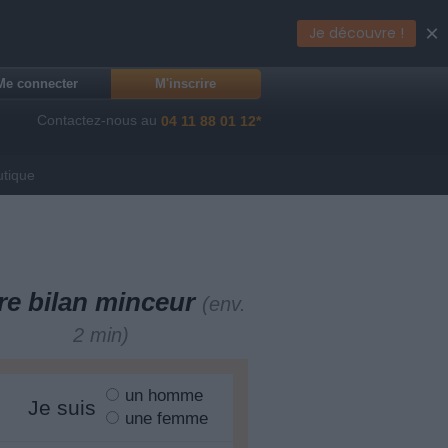
×
Je découvre !
Me connecter
M'inscrire
Contactez-nous au
04 11 88 01 12*
utique
re bilan minceur
(env.
2 min)
un homme
Je suis
une femme