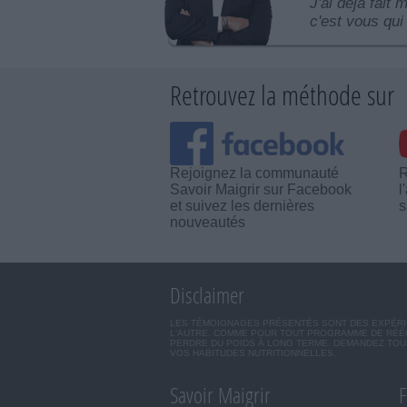
J'ai déjà fait 
c'est vous qui 
Retrouvez la méthode sur
Rejoignez la communauté
R
Savoir Maigrir sur Facebook
l
et suivez les dernières
s
nouveautés
Disclaimer
LES TÉMOIGNAGES PRÉSENTÉS SONT DES EXPÉRIEN
L'AUTRE. COMME POUR TOUT PROGRAMME DE RÉÉQ
PERDRE DU POIDS À LONG TERME. DEMANDEZ TOUJ
VOS HABITUDES NUTRITIONNELLES.
Savoir Maigrir
F