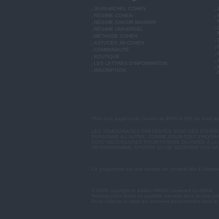
JEAN-MICHEL COHEN
RÉGIME COHEN
RÉGIME SAVOIR MAIGRIR
RÉGIME UNIVERSEL
MÉTHODE COHEN
ASTUCES JM COHEN
COMMUNAUTÉ
BOUTIQUE
LES LETTRES D'INFORMATION
INSCRIPTION
*Prix d'un appel local. Ouvert de 9H00 à 15h du lundi a
LES TÉMOIGNAGES PRÉSENTÉS SONT DES EXPÉRIEN
PERSONNE A L'AUTRE. COMME POUR TOUT PROGRA
SONT NÉCESSAIRES POUR PERDRE DU POIDS À LON
UN PROGRAMME SPORTIF OU DE MODIFIER VOS HA
Ce programme est une somme de conseils liés à l'aliment
© 2026 copyright et éditeur ANXA / powered by ANXA
Reproduction totale ou partielle interdite sans accord pr
Anxa collecte et traite les données personnelles dans le