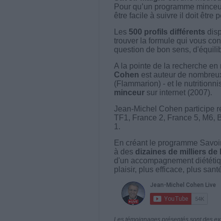
Pour qu’un programme minceur soi
être facile à suivre il doit être
Les
500 profils différents
disp
trouver la formule qui vous con
question de bon sens, d'équilibr
A la pointe de la recherche en 
Cohen
est auteur de nombreux 
(Flammarion) - et le nutritionni
minceur
sur internet (2007).
Jean-Michel Cohen participe r
TF1, France 2, France 5, M6, 
1.
En créant le programme Savoir
à des
dizaines de milliers de
d'un accompagnement diététiq
plaisir, plus efficace, plus san
Les témoignages présentés sont des expé