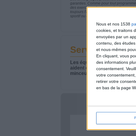
garanties. Comme pour tout programme d
des exercices physiques réguliers sont
toujours l'avis de votre médecin traita
sportif ou de modifier vos habitudes nutr
Nous et nos 1538
pa
cookies, et traitons
envoyées par un appa
contenu, des études
Service-client 
et nous-mêmes pouvon
En cliquant, vous p
Les équipes du Service-clie
des informations plu
aident chaque semaine à vou
consentement.
Veuil
minceur.
votre consentement,
retirer votre consen
en bas de la page W
Votre bi