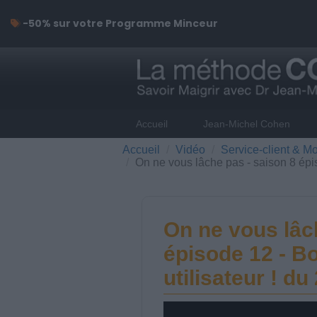
-50% sur votre Programme Minceur
Accueil
Jean-Michel Cohen
Accueil
Vidéo
Service-client & Mo
On ne vous lâche pas - saison 8 épis
On ne vous lâc
épisode 12 - B
utilisateur ! du