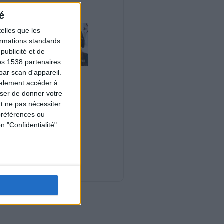
maison
é
elles que les
formations standards
ublicité et de
os 1538 partenaires
par scan d'appareil.
Le plan à 1600
galement accéder à
calories est-il trop
user de donner votre
copieux ?
Consultation
t ne pas nécessiter
diététique du
préférences ou
03/08/2026
n "Confidentialité"
Webinaires en direct
Nouveautés