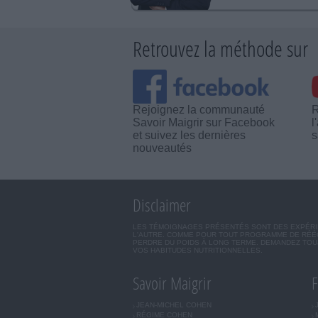
Retrouvez la méthode sur
Rejoignez la communauté
R
Savoir Maigrir sur Facebook
l
et suivez les dernières
s
nouveautés
Disclaimer
LES TÉMOIGNAGES PRÉSENTÉS SONT DES EXPÉRIEN
L'AUTRE. COMME POUR TOUT PROGRAMME DE RÉÉQ
PERDRE DU POIDS À LONG TERME. DEMANDEZ TOUJ
VOS HABITUDES NUTRITIONNELLES.
Savoir Maigrir
F
JEAN-MICHEL COHEN
RÉGIME COHEN