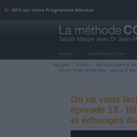
-50% sur votre Programme Minceur
Accueil
Jean-Michel Cohen
Accueil
Vidéo
Service-client & Mo
On ne vous lâche pas - saison 8 épi
On ne vous lâc
épisode 13 - bi
et échanges du