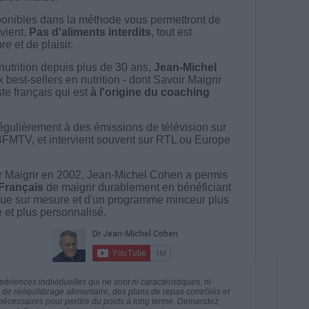
onibles dans la méthode vous permettront de
vient.
Pas d'aliments interdits
, tout est
e et de plaisir.
nutrition depuis plus de 30 ans,
Jean-Michel
best-sellers en nutrition - dont Savoir Maigrir
ste français qui est
à l'origine du coaching
égulièrement à des émissions de télévision sur
BFMTV, et intervient souvent sur RTL ou Europe
 Maigrir en 2002, Jean-Michel Cohen a permis
 Français
de maigrir durablement en bénéficiant
ue sur mesure et d'un programme minceur plus
té et plus personnalisé.
riences individuelles qui ne sont ni caractéristiques, ni
e rééquilibrage alimentaire, des plans de repas contrôlés et
 nécessaires pour perdre du poids à long terme. Demandez