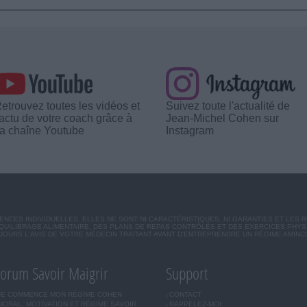
etrouvez toutes les vidéos et
Suivez toute l'actualité de
'actu de votre coach grâce à
Jean-Michel Cohen sur
a chaîne Youtube
Instagram
CES INDIVIDUELLES. ELLES NE SONT NI CARACTÉRISTIQUES, NI GARANTIES ET LES 
UILIBRAGE ALIMENTAIRE, DES PLANS DE REPAS CONTRÔLÉS ET DES EXERCICES PHY
OURS L'AVIS DE VOTRE MÉDECIN TRAITANT AVANT D'ENTREPRENDRE UN RÉGIME AMINC
orum Savoir Maigrir
Support
JE COMMENCE MON RÉGIME COHEN
CONTACT
MORAL, MOTIVATION ET RÉGIME SAVOIR
RAPPELEZ-MOI