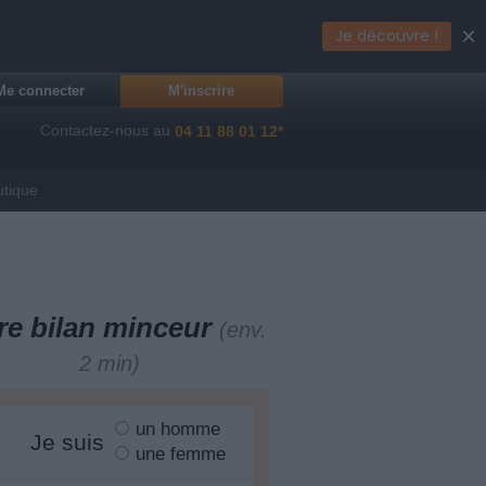
×
Je découvre !
Me connecter
M'inscrire
Contactez-nous au
04 11 88 01 12*
utique
re bilan minceur
(env.
2 min)
un homme
Je suis
une femme