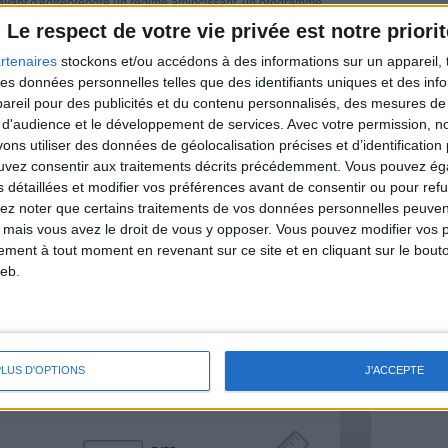
nt avant d'entreprendre un régime amincissant, un programme
itionnelles.
Le respect de votre vie privée est notre priorit
rtenaires
stockons et/ou accédons à des informations sur un appareil, t
 des données personnelles telles que des identifiants uniques et des in
reil pour des publicités et du contenu personnalisés, des mesures de p
& Motivation
 d'audience et le développement de services.
Avec votre permission, n
Voir tout
s utiliser des données de géolocalisation précises et d’identification 
ouvez consentir aux traitements décrits précédemment. Vous pouvez é
nt et de la Communauté Savoir Maigrir vous
s rapprocher sereinement de votre objectif
s détaillées et modifier vos préférences avant de consentir ou pour ref
lez noter que certains traitements de vos données personnelles peuven
 mais vous avez le droit de vous y opposer. Vous pouvez modifier vos 
tement à tout moment en revenant sur ce site et en cliquant sur le bouto
eb.
lan minceur
(env. 2 min)
un homme
PLUS D'OPTIONS
J'ACCEPTE
Je suis
une femme