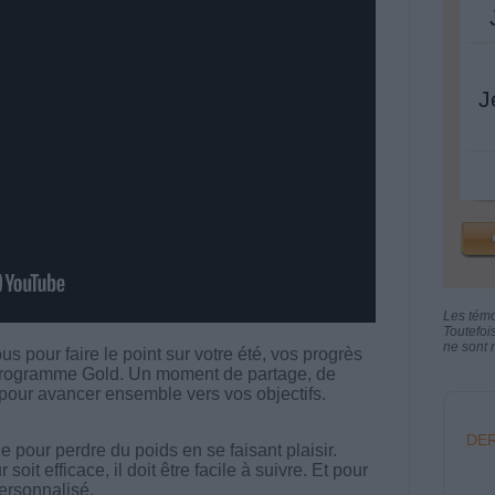
J
Les tém
Toutefoi
ne sont n
us pour faire le point sur votre été, vos progrès
e programme Gold. Un moment de partage, de
 pour avancer ensemble vers vos objectifs.
DER
 pour perdre du poids en se faisant plaisir.
t efficace, il doit être facile à suivre. Et pour
 personnalisé.