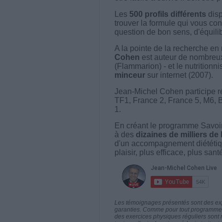
Les
500 profils différents
disp
trouver la formule qui vous con
question de bon sens, d'équilibr
A la pointe de la recherche en 
Cohen
est auteur de nombreux 
(Flammarion) - et le nutritionni
minceur
sur internet (2007).
Jean-Michel Cohen participe r
TF1, France 2, France 5, M6, 
1.
En créant le programme Savoir
à des
dizaines de milliers de
d'un accompagnement diététiq
plaisir, plus efficace, plus san
Les témoignages présentés sont des expé
garanties. Comme pour tout programme d
des exercices physiques réguliers sont