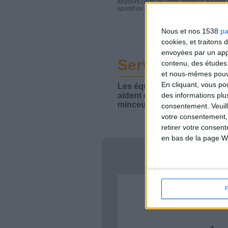
toujours l'avis de votre médecin traita
sportif ou de modifier vos habitudes nutr
Nous et nos 1538
pa
cookies, et traitons
envoyées par un appa
Service-client 
contenu, des études
et nous-mêmes pouvon
En cliquant, vous p
Les équipes du Service-clie
aident chaque semaine à vou
des informations plu
minceur.
consentement.
Veuil
votre consentement,
retirer votre consen
en bas de la page W
Votre bi