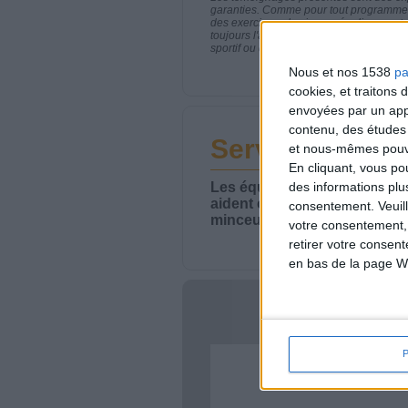
garanties. Comme pour tout programme d
des exercices physiques réguliers sont
toujours l'avis de votre médecin traita
sportif ou de modifier vos habitudes nutr
Nous et nos 1538
pa
cookies, et traitons
envoyées par un appa
contenu, des études
Service-client 
et nous-mêmes pouvon
En cliquant, vous p
Les équipes du Service-clie
des informations plu
aident chaque semaine à vou
consentement.
Veuil
minceur.
votre consentement,
retirer votre consen
en bas de la page W
Votre bi