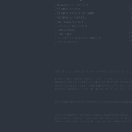
JEAN-MICHEL COHEN
RÉGIME COHEN
RÉGIME SAVOIR MAIGRIR
RÉGIME UNIVERSEL
MÉTHODE COHEN
ASTUCES JM COHEN
COMMUNAUTÉ
BOUTIQUE
LES LETTRES D'INFORMATION
INSCRIPTION
*Prix d'un appel local. Ouvert de 9H00 à 15h du lundi a
LES TÉMOIGNAGES PRÉSENTÉS SONT DES EXPÉRIEN
PERSONNE A L'AUTRE. COMME POUR TOUT PROGRA
SONT NÉCESSAIRES POUR PERDRE DU POIDS À LON
UN PROGRAMME SPORTIF OU DE MODIFIER VOS HA
Ce programme est une somme de conseils liés à l'aliment
© 2026 copyright et éditeur ANXA / powered by ANXA
Reproduction totale ou partielle interdite sans accord pr
Anxa collecte et traite les données personnelles dans le