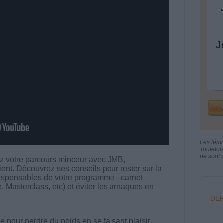
J
Les tém
Toutefoi
ne sont n
ez votre parcours minceur avec JMB,
ient. Découvrez ses conseils pour rester sur la
dispensables de votre programme - carnet
 Masterclass, etc) et éviter les arnaques en
DER
 pour perdre du poids en se faisant plaisir.