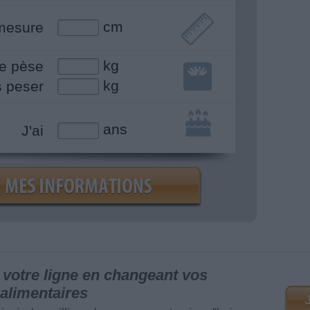
cm
mesure
kg
e pèse
kg
s peser
ans
J'ai
votre ligne en changeant vos
alimentaires