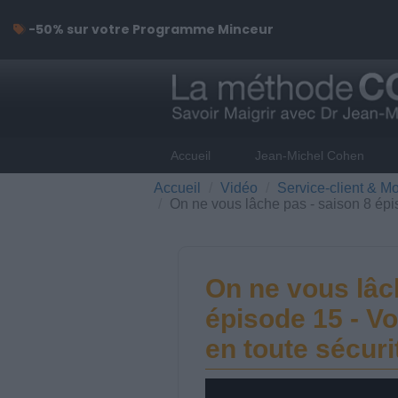
-50% sur votre Programme Minceur
Accueil
Jean-Michel Cohen
Accueil
Vidéo
Service-client & Mo
On ne vous lâche pas - saison 8 épi
On ne vous lâc
épisode 15 - V
en toute sécuri