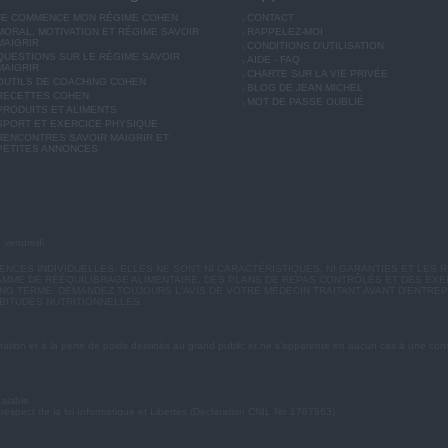
JE COMMENCE MON RÉGIME COHEN
CONTACT
MORAL, MOTIVATION ET RÉGIME SAVOIR
RAPPELEZ-MOI
MAIGRIR
CONDITIONS D'UTILISATION
QUESTIONS SUR LE RÉGIME SAVOIR
AIDE - FAQ
MAIGRIR
CHARTE SUR LA VIE PRIVÉE
OUTILS DE COACHING COHEN
BLOG DE JEAN MICHEL
RECETTES COHEN
MOT DE PASSE OUBLIÉ
PRODUITS ET ALIMENTS
SPORT ET EXERCICE PHYSIQUE
RENCONTRES SAVOIR MAIGRIR ET
PETITES ANNONCES
u vendredi.
CES INDIVIDUELLES. ELLES NE SONT NI CARACTÉRISTIQUES, NI GARANTIES ET LES R
MME DE RÉÉQUILIBRAGE ALIMENTAIRE, DES PLANS DE REPAS CONTRÔLÉS ET DES EX
G TERME. DEMANDEZ TOUJOURS L'AVIS DE VOTRE MÉDECIN TRAITANT AVANT D'ENTREP
BITUDES NUTRITIONNELLES.
ation et à la perte de poids destinés au grand public et ne s'apparente en aucun cas à une cons
éalable.
 respect de la loi Informatique et Libertés (Déclaration CNIL No 1787863).