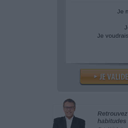
Je 
J
Je voudrai
Retrouvez 
habitudes 