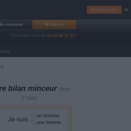
×
Je découvre !
Me connecter
M'inscrire
Contactez-nous au
04 11 88 01 12*
utique
25
re bilan minceur
(env.
2 min)
un homme
Je suis
une femme