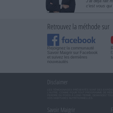
J'ai déjà fait 
c'est vous qui 
Retrouvez la méthode sur
Rejoignez la communauté
R
Savoir Maigrir sur Facebook
l
et suivez les dernières
s
nouveautés
Disclaimer
LES TÉMOIGNAGES PRÉSENTÉS SONT DES EXPÉRIEN
L'AUTRE. COMME POUR TOUT PROGRAMME DE RÉÉQ
PERDRE DU POIDS À LONG TERME. DEMANDEZ TOUJ
VOS HABITUDES NUTRITIONNELLES.
Savoir Maigrir
F