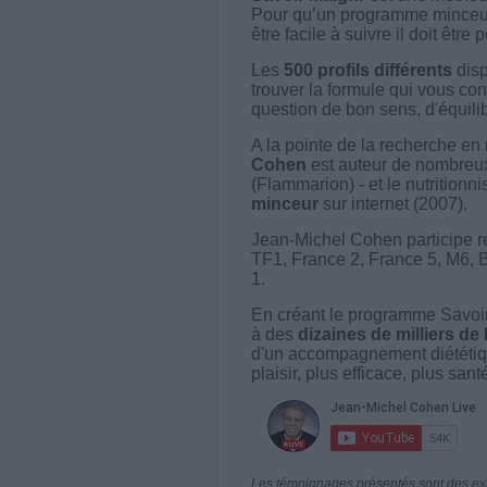
Pour qu’un programme minceur soi
être facile à suivre il doit être
Les
500 profils différents
disp
trouver la formule qui vous con
question de bon sens, d'équilibr
A la pointe de la recherche en 
Cohen
est auteur de nombreux 
(Flammarion) - et le nutritionni
minceur
sur internet (2007).
Jean-Michel Cohen participe r
TF1, France 2, France 5, M6, 
1.
En créant le programme Savoir
à des
dizaines de milliers de
d'un accompagnement diététiq
plaisir, plus efficace, plus san
Les témoignages présentés sont des expé