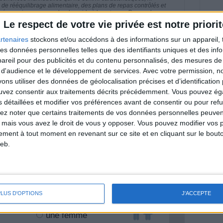
e rééquilibrage alimentaire, des plans de repas contrôlés et
 nécessaires pour perdre du poids à long terme. Demandez
nt avant d'entreprendre un régime amincissant, un programme
Le respect de votre vie privée est notre priorit
itionnelles.
rtenaires
stockons et/ou accédons à des informations sur un appareil, t
 des données personnelles telles que des identifiants uniques et des in
reil pour des publicités et du contenu personnalisés, des mesures de p
 d'audience et le développement de services.
Avec votre permission, n
& Motivation
s utiliser des données de géolocalisation précises et d’identification 
Voir tout
ouvez consentir aux traitements décrits précédemment. Vous pouvez é
nt et de la Communauté Savoir Maigrir vous
s détaillées et modifier vos préférences avant de consentir ou pour ref
s rapprocher sereinement de votre objectif
lez noter que certains traitements de vos données personnelles peuven
 mais vous avez le droit de vous y opposer. Vous pouvez modifier vos 
tement à tout moment en revenant sur ce site et en cliquant sur le bouto
eb.
lan minceur
(env. 2 min)
PLUS D'OPTIONS
J'ACCEPTE
un homme
Je suis
une femme