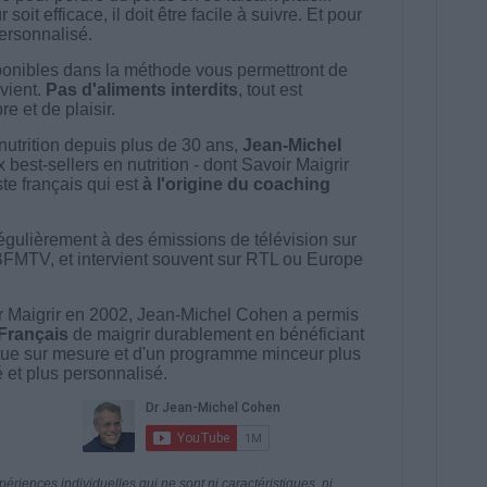
t efficace, il doit être facile à suivre. Et pour
 personnalisé.
onibles dans la méthode vous permettront de
vient.
Pas d'aliments interdits
, tout est
e et de plaisir.
nutrition depuis plus de 30 ans,
Jean-Michel
best-sellers en nutrition - dont Savoir Maigrir
ste français qui est
à l'origine du coaching
égulièrement à des émissions de télévision sur
BFMTV, et intervient souvent sur RTL ou Europe
 Maigrir en 2002, Jean-Michel Cohen a permis
 Français
de maigrir durablement en bénéficiant
ue sur mesure et d'un programme minceur plus
té et plus personnalisé.
riences individuelles qui ne sont ni caractéristiques, ni