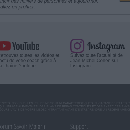
mincir des milliers de personnes et aujourd'hui,
allez en profiter.
etrouvez toutes les vidéos et
Suivez toute l'actualité de
'actu de votre coach grâce à
Jean-Michel Cohen sur
a chaîne Youtube
Instagram
CES INDIVIDUELLES. ELLES NE SONT NI CARACTÉRISTIQUES, NI GARANTIES ET LES 
UILIBRAGE ALIMENTAIRE, DES PLANS DE REPAS CONTRÔLÉS ET DES EXERCICES PHY
OURS L'AVIS DE VOTRE MÉDECIN TRAITANT AVANT D'ENTREPRENDRE UN RÉGIME AMINC
orum Savoir Maigrir
Support