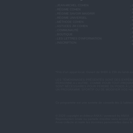
JEAN-MICHEL COHEN
RÉGIME COHEN
RÉGIME SAVOIR MAIGRIR
RÉGIME UNIVERSEL
MÉTHODE COHEN
ASTUCES JM COHEN
COMMUNAUTÉ
BOUTIQUE
LES LETTRES D'INFORMATION
INSCRIPTION
*Prix d'un appel local. Ouvert de 9H00 à 15h du lundi a
LES TÉMOIGNAGES PRÉSENTÉS SONT DES EXPÉRIEN
PERSONNE A L'AUTRE. COMME POUR TOUT PROGRA
SONT NÉCESSAIRES POUR PERDRE DU POIDS À LON
UN PROGRAMME SPORTIF OU DE MODIFIER VOS HA
Ce programme est une somme de conseils liés à l'aliment
© 2026 copyright et éditeur ANXA / powered by ANXA
Reproduction totale ou partielle interdite sans accord pr
Anxa collecte et traite les données personnelles dans le