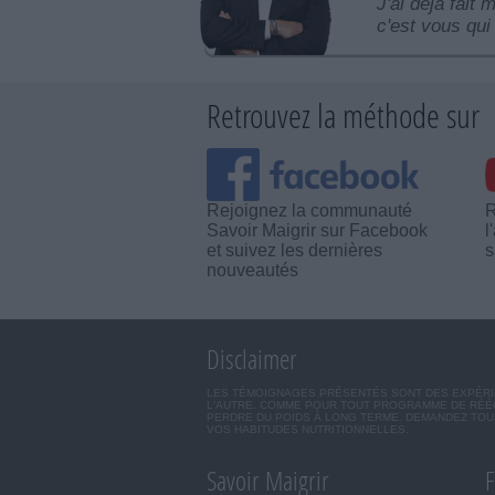
J'ai déjà fait 
c'est vous qui 
Retrouvez la méthode sur
Rejoignez la communauté
R
Savoir Maigrir sur Facebook
l
et suivez les dernières
s
nouveautés
Disclaimer
LES TÉMOIGNAGES PRÉSENTÉS SONT DES EXPÉRIEN
L'AUTRE. COMME POUR TOUT PROGRAMME DE RÉÉQ
PERDRE DU POIDS À LONG TERME. DEMANDEZ TOUJ
VOS HABITUDES NUTRITIONNELLES.
Savoir Maigrir
F