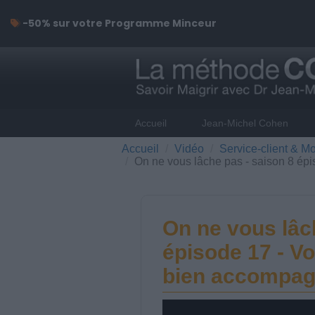
-50% sur votre Programme Minceur
Accueil
Jean-Michel Cohen
Accueil
Vidéo
Service-client & Mo
On ne vous lâche pas - saison 8 épi
On ne vous lâc
épisode 17 - V
bien accompagn