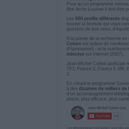
Pour qu’un programme minceur soi
être facile à suivre il doit être
Les
500 profils différents
disp
trouver la formule qui vous con
question de bon sens, d'équilibr
A la pointe de la recherche en 
Cohen
est auteur de nombreux 
(Flammarion) - et le nutritionni
minceur
sur internet (2007).
Jean-Michel Cohen participe r
TF1, France 2, France 5, M6, 
1.
En créant le programme Savoir
à des
dizaines de milliers de
d'un accompagnement diététiq
plaisir, plus efficace, plus san
Les témoignages présentés sont des expé