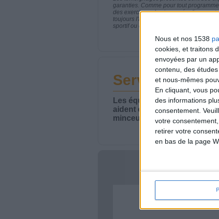
garanties. Comme pour tout programme d
des exercices physiques réguliers sont
toujours l'avis de votre médecin traita
sportif ou de modifier vos habitudes nutr
Nous et nos 1538
pa
cookies, et traitons
envoyées par un appa
contenu, des études
Service-client 
et nous-mêmes pouvon
En cliquant, vous p
Les équipes du Service-clie
des informations plu
aident chaque semaine à vou
consentement.
Veuil
minceur.
votre consentement,
retirer votre consen
en bas de la page W
Votre bi