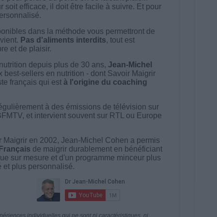
t efficace, il doit être facile à suivre. Et pour
 personnalisé.
onibles dans la méthode vous permettront de
vient.
Pas d'aliments interdits
, tout est
e et de plaisir.
nutrition depuis plus de 30 ans,
Jean-Michel
best-sellers en nutrition - dont Savoir Maigrir
ste français qui est
à l'origine du coaching
égulièrement à des émissions de télévision sur
BFMTV, et intervient souvent sur RTL ou Europe
 Maigrir en 2002, Jean-Michel Cohen a permis
 Français
de maigrir durablement en bénéficiant
ue sur mesure et d'un programme minceur plus
té et plus personnalisé.
riences individuelles qui ne sont ni caractéristiques, ni