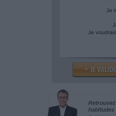
Je 
J
Je voudrai
Retrouvez 
habitudes 