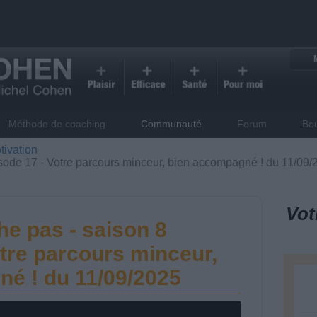
Méthode de coaching
Communauté
Forum
Bo
tivation
sode 17 - Votre parcours minceur, bien accompagné ! du 11/09/
Vot
he pas - saison 8
otre parcours minceur,
é ! du 11/09/2025