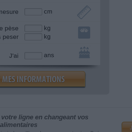
cm
mesure
kg
e pèse
kg
s peser
ans
J'ai
votre ligne en changeant vos
alimentaires