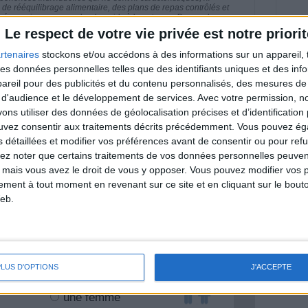
e rééquilibrage alimentaire, des plans de repas contrôlés et
 nécessaires pour perdre du poids à long terme. Demandez
nt avant d'entreprendre un régime amincissant, un programme
Le respect de votre vie privée est notre priorit
itionnelles.
rtenaires
stockons et/ou accédons à des informations sur un appareil, t
 des données personnelles telles que des identifiants uniques et des in
reil pour des publicités et du contenu personnalisés, des mesures de p
 d'audience et le développement de services.
Avec votre permission, n
& Motivation
s utiliser des données de géolocalisation précises et d’identification 
Voir tout
ouvez consentir aux traitements décrits précédemment. Vous pouvez é
nt et de la Communauté Savoir Maigrir vous
s détaillées et modifier vos préférences avant de consentir ou pour ref
s rapprocher sereinement de votre objectif
lez noter que certains traitements de vos données personnelles peuven
 mais vous avez le droit de vous y opposer. Vous pouvez modifier vos 
tement à tout moment en revenant sur ce site et en cliquant sur le bouto
eb.
lan minceur
(env. 2 min)
PLUS D'OPTIONS
J'ACCEPTE
un homme
Je suis
une femme