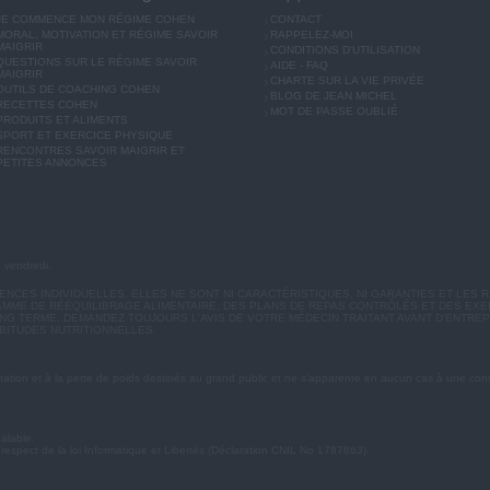
JE COMMENCE MON RÉGIME COHEN
CONTACT
MORAL, MOTIVATION ET RÉGIME SAVOIR
RAPPELEZ-MOI
MAIGRIR
CONDITIONS D'UTILISATION
QUESTIONS SUR LE RÉGIME SAVOIR
AIDE - FAQ
MAIGRIR
CHARTE SUR LA VIE PRIVÉE
OUTILS DE COACHING COHEN
BLOG DE JEAN MICHEL
RECETTES COHEN
MOT DE PASSE OUBLIÉ
PRODUITS ET ALIMENTS
SPORT ET EXERCICE PHYSIQUE
RENCONTRES SAVOIR MAIGRIR ET
PETITES ANNONCES
u vendredi.
CES INDIVIDUELLES. ELLES NE SONT NI CARACTÉRISTIQUES, NI GARANTIES ET LES R
MME DE RÉÉQUILIBRAGE ALIMENTAIRE, DES PLANS DE REPAS CONTRÔLÉS ET DES EX
G TERME. DEMANDEZ TOUJOURS L'AVIS DE VOTRE MÉDECIN TRAITANT AVANT D'ENTREP
BITUDES NUTRITIONNELLES.
ation et à la perte de poids destinés au grand public et ne s'apparente en aucun cas à une cons
éalable.
 respect de la loi Informatique et Libertés (Déclaration CNIL No 1787863).