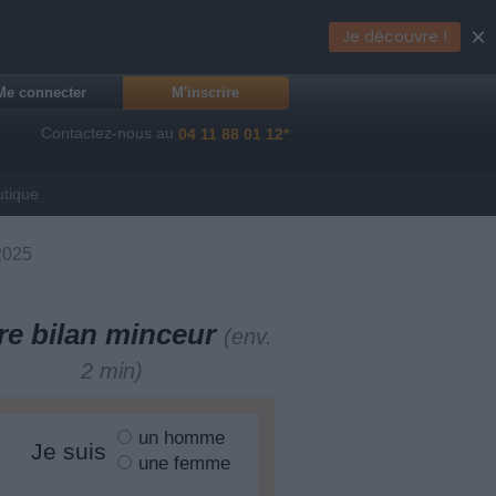
×
Je découvre !
Me connecter
M'inscrire
Contactez-nous au
04 11 88 01 12*
utique
2025
re bilan minceur
(env.
2 min)
un homme
Je suis
une femme