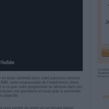
J
Les tém
Toutefoi
ne sont n
 en toute sérénité dans votre parcours minceur
MB, notre responsable de l'expérience client.
ille à ce que votre programme se déroule dans les
à toutes vos questions et vous aide à surmonter
s objectifs
DER
 pour perdre du poids en se faisant plaisir.