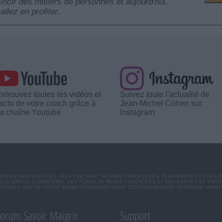
mincir des milliers de personnes et aujourd'hui,
allez en profiter.
etrouvez toutes les vidéos et
Suivez toute l'actualité de
'actu de votre coach grâce à
Jean-Michel Cohen sur
a chaîne Youtube
Instagram
CES INDIVIDUELLES. ELLES NE SONT NI CARACTÉRISTIQUES, NI GARANTIES ET LES 
UILIBRAGE ALIMENTAIRE, DES PLANS DE REPAS CONTRÔLÉS ET DES EXERCICES PHY
OURS L'AVIS DE VOTRE MÉDECIN TRAITANT AVANT D'ENTREPRENDRE UN RÉGIME AMINC
orum Savoir Maigrir
Support