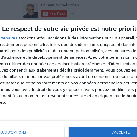
riences individuelles qui ne sont ni caractéristiques, ni
Le respect de votre vie privée est notre priorit
e rééquilibrage alimentaire, des plans de repas contrôlés et
 nécessaires pour perdre du poids à long terme. Demandez
rtenaires
stockons et/ou accédons à des informations sur un appareil, t
nt avant d'entreprendre un régime amincissant, un programme
itionnelles.
 des données personnelles telles que des identifiants uniques et des in
reil pour des publicités et du contenu personnalisés, des mesures de p
 d'audience et le développement de services.
Avec votre permission, n
s utiliser des données de géolocalisation précises et d’identification 
ouvez consentir aux traitements décrits précédemment. Vous pouvez é
& Motivation
s détaillées et modifier vos préférences avant de consentir ou pour ref
Voir tout
lez noter que certains traitements de vos données personnelles peuven
 mais vous avez le droit de vous y opposer. Vous pouvez modifier vos 
nt et de la Communauté Savoir Maigrir vous
s rapprocher sereinement de votre objectif
tement à tout moment en revenant sur ce site et en cliquant sur le bouto
eb.
lan minceur
PLUS D'OPTIONS
J'ACCEPTE
(env. 2 min)