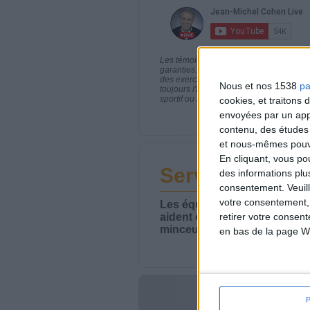
Les témoignages présentés sont des expé
garanties. Comme pour tout programme d
des exercices physiques réguliers sont
Nous et nos 1538
pa
toujours l'avis de votre médecin traita
sportif ou de modifier vos habitudes nutr
cookies, et traitons
envoyées par un appa
contenu, des études
et nous-mêmes pouvon
En cliquant, vous p
Service-client 
des informations plu
consentement.
Veuil
votre consentement,
Les équipes du Service-clie
aident chaque semaine à vou
retirer votre consen
minceur.
en bas de la page W
Votre bi