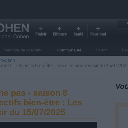
Méthode de coaching
Communauté
Forum
Bo
tivation
ode 5 - Objectifs bien-être : Les clés pour réussir du 15/07/202
Vot
he pas - saison 8
ectifs bien-être : Les
ir du 15/07/2025