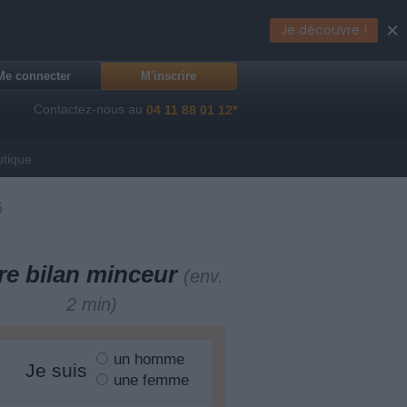
×
Je découvre !
Me connecter
M'inscrire
Contactez-nous au
04 11 88 01 12*
utique
5
re bilan minceur
(env.
2 min)
un homme
Je suis
une femme