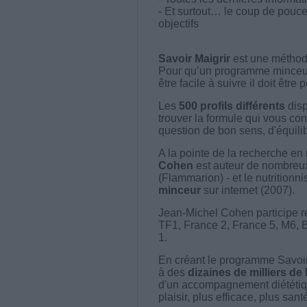
- Et surtout… le coup de pouce
objectifs
Savoir Maigrir
est une méthode
Pour qu’un programme minceur soi
être facile à suivre il doit être
Les
500 profils différents
disp
trouver la formule qui vous con
question de bon sens, d'équilibr
A la pointe de la recherche en 
Cohen
est auteur de nombreux 
(Flammarion) - et le nutritionni
minceur
sur internet (2007).
Jean-Michel Cohen participe r
TF1, France 2, France 5, M6, 
1.
En créant le programme Savoir
à des
dizaines de milliers de
d'un accompagnement diététiq
plaisir, plus efficace, plus san