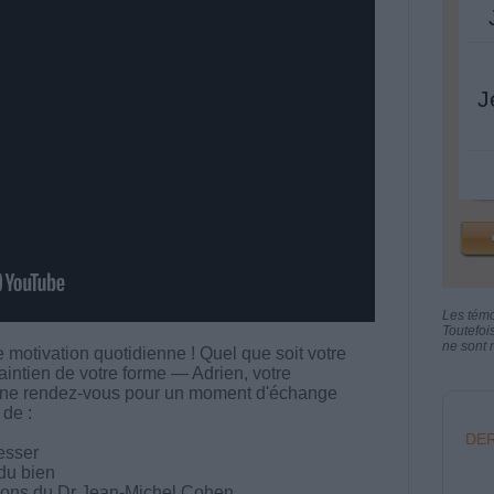
J
Les tém
Toutefoi
ne sont n
motivation quotidienne ! Quel que soit votre
aintien de votre forme — Adrien, votre
ne rendez-vous pour un moment d'échange
 de :
DER
esser
 du bien
ations du Dr Jean-Michel Cohen