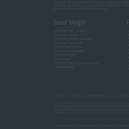
L'AUTRE. COMME POUR TOUT PROGRAMME DE RÉÉQ
PERDRE DU POIDS À LONG TERME. DEMANDEZ TOUJ
VOS HABITUDES NUTRITIONNELLES.
Savoir Maigrir
F
JEAN-MICHEL COHEN
RÉGIME COHEN
RÉGIME SAVOIR MAIGRIR
RÉGIME UNIVERSEL
MÉTHODE COHEN
ASTUCES JM COHEN
COMMUNAUTÉ
BOUTIQUE
LES LETTRES D'INFORMATION
INSCRIPTION
*Prix d'un appel local. Ouvert de 9H00 à 15h du lundi a
LES TÉMOIGNAGES PRÉSENTÉS SONT DES EXPÉRIEN
PERSONNE A L'AUTRE. COMME POUR TOUT PROGRA
SONT NÉCESSAIRES POUR PERDRE DU POIDS À LON
UN PROGRAMME SPORTIF OU DE MODIFIER VOS HA
Ce programme est une somme de conseils liés à l'aliment