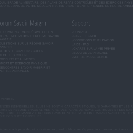
UILIBRAGE ALIMENTAIRE, DES PLANS DE REPAS CONTRÔLÉS ET DES EXERCICES PHY
OURS L'AVIS DE VOTRE MÉDECIN TRAITANT AVANT D'ENTREPRENDRE UN RÉGIME AMINC
orum Savoir Maigrir
Support
JE COMMENCE MON RÉGIME COHEN
CONTACT
MORAL, MOTIVATION ET RÉGIME SAVOIR
RAPPELEZ-MOI
MAIGRIR
CONDITIONS D'UTILISATION
QUESTIONS SUR LE RÉGIME SAVOIR
AIDE - FAQ
MAIGRIR
CHARTE SUR LA VIE PRIVÉE
OUTILS DE COACHING COHEN
BLOG DE JEAN MICHEL
RECETTES COHEN
MOT DE PASSE OUBLIÉ
PRODUITS ET ALIMENTS
SPORT ET EXERCICE PHYSIQUE
RENCONTRES SAVOIR MAIGRIR ET
PETITES ANNONCES
u vendredi.
CES INDIVIDUELLES. ELLES NE SONT NI CARACTÉRISTIQUES, NI GARANTIES ET LES R
MME DE RÉÉQUILIBRAGE ALIMENTAIRE, DES PLANS DE REPAS CONTRÔLÉS ET DES EX
G TERME. DEMANDEZ TOUJOURS L'AVIS DE VOTRE MÉDECIN TRAITANT AVANT D'ENTREP
BITUDES NUTRITIONNELLES.
ation et à la perte de poids destinés au grand public et ne s'apparente en aucun cas à une cons