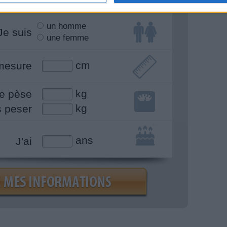
un homme
Je suis
une femme
cm
mesure
kg
e pèse
kg
s peser
ans
J'ai