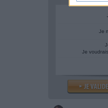
Je 
J
Je voudrai