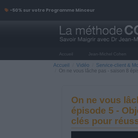
-50% sur votre Programme Minceur
Accueil
Jean-Michel Cohen
Accueil
Vidéo
Service-client & Mo
On ne vous lâche pas - saison 8 épis
On ne vous lâc
épisode 5 - Obj
clés pour réuss