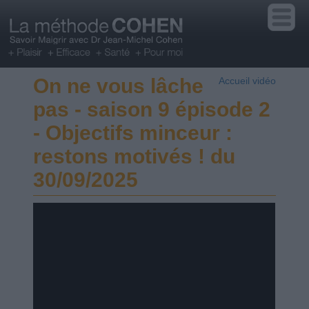
On ne vous lâche
Accueil vidéo
pas - saison 9 épisode 2
- Objectifs minceur :
restons motivés ! du
30/09/2025