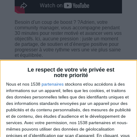
Besoin d'un coup de boost ? ?Adrien, votre
community manager, vous accompagne pendant
30 minutes pour rester motivé et avancer vers vos
objectifs. Ici, aucune pression : juste un moment
de partage, de soutien et d'énergie positive pour
progresser à votre rythme vers une vie plus saine
et équilibrée.
Au programme : faire connaissance, les actus du
Le respect de votre vie privée est
docteur, des clés concrètes pour réussir votre
notre priorité
régime… et bien plus encore !
Nous et nos 1538
partenaires
stockons et/ou accédons à des
informations sur un appareil, telles que les cookies, et traitons
des données personnelles telles que des identifiants uniques et
des informations standards envoyées par un appareil pour des
publicités et du contenu personnalisés, des mesures de publicité
Combien de kilos souhaitez-vous perdre ?
et de contenu, des études d'audience et le développement de
services.
Avec votre permission, nos 1538 partenaires et nous-
Moins de
De 5 à 10
Plus de
mêmes pouvons utiliser des données de géolocalisation
5 kilos
kilos
10 kilos
précises et d’identification par scan d'appareil. En cliquant, vous