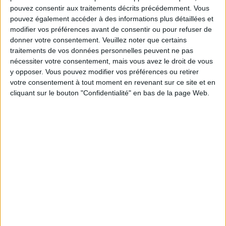
pouvez consentir aux traitements décrits précédemment. Vous
pouvez également accéder à des informations plus détaillées et
modifier vos préférences avant de consentir ou pour refuser de
Service-client & Motivation
Voir tout
donner votre consentement.
Veuillez noter que certains
traitements de vos données personnelles peuvent ne pas
Les équipes du Service-client et de la
nécessiter votre consentement, mais vous avez le droit de vous
Communauté Savoir Maigrir vous aident
chaque semaine à vous rapprocher
y opposer. Vous pouvez modifier vos préférences ou retirer
sereinement de votre objectif minceur.
votre consentement à tout moment en revenant sur ce site et en
cliquant sur le bouton "Confidentialité" en bas de la page Web.
Votre bilan minceur
(env. 2
min)
un homme
Je suis
une femme
cm
Je mesure