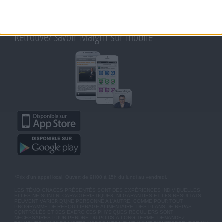
CHARTE SUR LA VIE PRIVÉE
BLOG DE JEAN MICHEL
MOT DE PASSE OUBLIÉ
Retrouvez Savoir Maigrir sur mobile
*Prix d'un appel local. Ouvert de 9H00 à 15h du lundi au vendredi.
LES TÉMOIGNAGES PRÉSENTÉS SONT DES EXPÉRIENCES INDIVIDUELLES.
ELLES NE SONT NI CARACTÉRISTIQUES, NI GARANTIES ET LES RÉSULTATS
PEUVENT VARIER D'UNE PERSONNE A L'AUTRE. COMME POUR TOUT
PROGRAMME DE RÉÉQUILIBRAGE ALIMENTAIRE, DES PLANS DE REPAS
CONTRÔLÉS ET DES EXERCICES PHYSIQUES RÉGULIERS SONT
NÉCESSAIRES POUR PERDRE DU POIDS À LONG TERME. DEMANDEZ