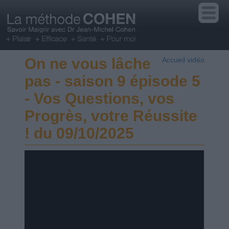
On ne vous lâche
Accueil vidéo
pas - saison 9 épisode 5
- Vos Questions, vos
Progrès, votre Réussite
! du 09/10/2025