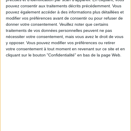
pouvez consentir aux traitements décrits précédemment. Vous
pouvez également accéder à des informations plus détaillées et
Service-client & Motivation
Voir tout
modifier vos préférences avant de consentir ou pour refuser de
donner votre consentement.
Veuillez noter que certains
Les équipes du Service-client et de la
traitements de vos données personnelles peuvent ne pas
Communauté Savoir Maigrir vous aident
chaque semaine à vous rapprocher
nécessiter votre consentement, mais vous avez le droit de vous
sereinement de votre objectif minceur.
y opposer. Vous pouvez modifier vos préférences ou retirer
votre consentement à tout moment en revenant sur ce site et en
cliquant sur le bouton "Confidentialité" en bas de la page Web.
Votre bilan minceur
(env. 2
min)
un homme
Je suis
une femme
cm
Je mesure