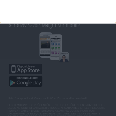
CONDITIONS D'UTILISATION
AIDE - FAQ
CHARTE SUR LA VIE PRIVÉE
BLOG DE JEAN MICHEL
MOT DE PASSE OUBLIÉ
Retrouvez Savoir Maigrir sur mobile
*Prix d'un appel local. Ouvert de 9H00 à 15h du lundi au vendredi.
LES TÉMOIGNAGES PRÉSENTÉS SONT DES EXPÉRIENCES INDIVIDUELLES.
ELLES NE SONT NI CARACTÉRISTIQUES, NI GARANTIES ET LES RÉSULTATS
PEUVENT VARIER D'UNE PERSONNE A L'AUTRE. COMME POUR TOUT
PROGRAMME DE RÉÉQUILIBRAGE ALIMENTAIRE, DES PLANS DE REPAS