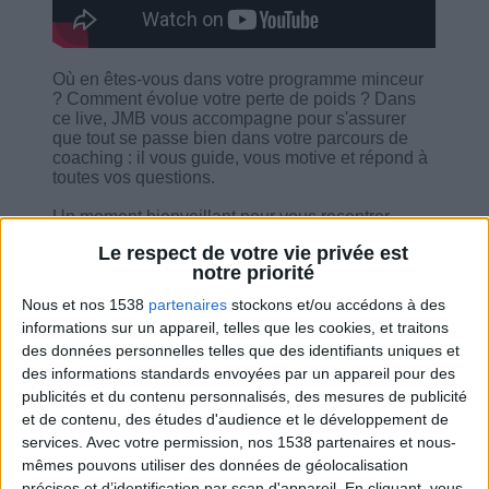
Où en êtes-vous dans votre programme minceur
? Comment évolue votre perte de poids ? Dans
ce live, JMB vous accompagne pour s'assurer
que tout se passe bien dans votre parcours de
coaching : il vous guide, vous motive et répond à
toutes vos questions.
Un moment bienveillant pour vous recentrer,
repartir du bon pied et prendre soin de vous —
Le respect de votre vie privée est
parce que chaque jour compte !
notre priorité
Nous et nos 1538
partenaires
stockons et/ou accédons à des
informations sur un appareil, telles que les cookies, et traitons
des données personnelles telles que des identifiants uniques et
des informations standards envoyées par un appareil pour des
Combien de kilos souhaitez-vous perdre ?
publicités et du contenu personnalisés, des mesures de publicité
et de contenu, des études d'audience et le développement de
Moins de
De 5 à 10
Plus de
services.
Avec votre permission, nos 1538 partenaires et nous-
5 kilos
kilos
10 kilos
mêmes pouvons utiliser des données de géolocalisation
précises et d’identification par scan d'appareil. En cliquant, vous