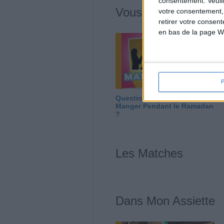
consentement.
Veuil
Vous m'avez deman
votre consentement,
retirer votre consen
en bas de la page W
Question/Réponse : Que
Manger Pendant le Ramadan
?
Les Matches
Dans Mon Assiette