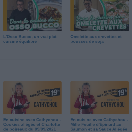
L'Osso Bucco, un vrai plat
Omelette aux crevettes et
cuisiné équilibré
pousses de soja
En cuisine avec Cathychou :
En cuisine avec Cathychou :
Cookies allégés et Charlotte
Mille-Feuille d'Épinard au
de poireaux du 09/09/2021
Saumon et sa Sauce Allégée