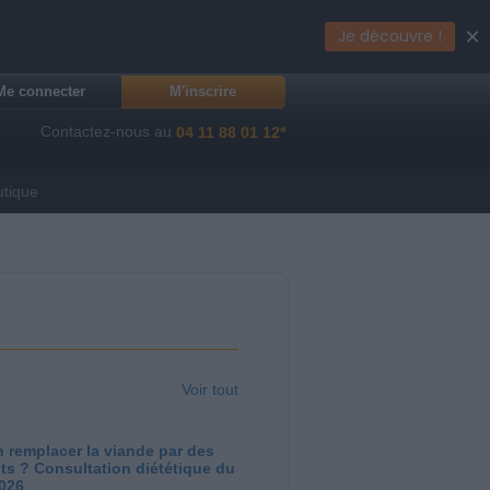
×
Je découvre !
Me connecter
M'inscrire
Contactez-nous au
04 11 88 01 12*
utique
Voir tout
 remplacer la viande par des
ts ? Consultation diététique du
2026