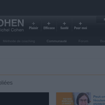
Méthode de coaching
Communauté
Forum
Bo
liées
Peut-on
féculen
05/08/