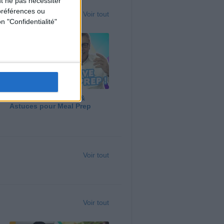
t ne pas nécessiter
préférences ou
Voir tout
n "Confidentialité"
Panga, Huile d'Olive &
Astuces pour Meal Prep
Voir tout
Voir tout