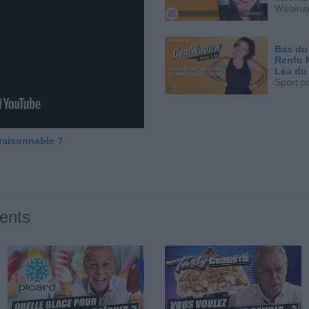
Webinai
Bas du
Renfo 
Léa du
Sport p
 raisonnable ?
ents