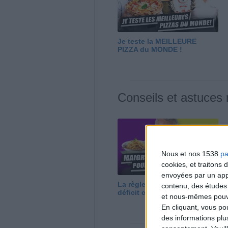
Je teste la MEILLEURE
PIZZA du MONDE !
Conseils et astuces
Nous et nos 1538
pa
cookies, et traitons
envoyées par un appa
La règle N°1 pour maigrir : le
contenu, des études
déficit calorique
et nous-mêmes pouvon
En cliquant, vous p
des informations plu