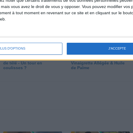
lez noter que certains traitements de vos données personnelles peuven
dé
 mais vous avez le droit de vous y opposer. Vous pouvez modifier vos 
tement à tout moment en revenant sur ce site et en cliquant sur le bouto
eb.
PLUS D'OPTIONS
J'ACCEPTE
Les secrets des émissions
Vos Questions : Bronzage,
de télé - Un tour en
Vinaigrette Allégée & Huile
coulisses ?
de Palme