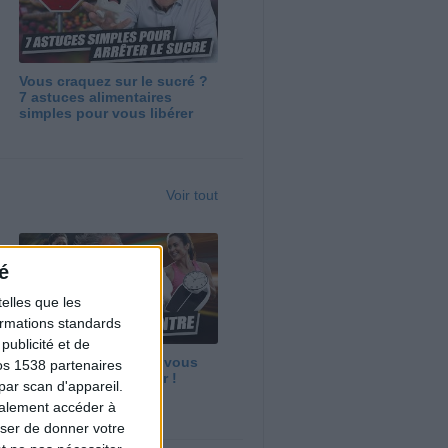
Vous craquez sur le sucré ?
7 astuces alimentaires
simples pour vous libérer
Voir tout
é
elles que les
formations standards
ublicité et de
Maigrir vite ? Ce que vous
os 1538 partenaires
devez vraiment savoir !
par scan d'appareil.
galement accéder à
user de donner votre