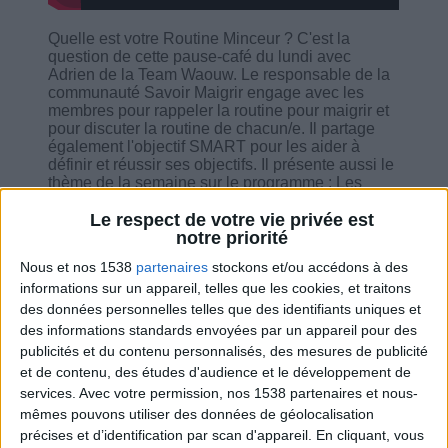
Quelle est votre Routine Minceur ? C'est la
question de cette pause-café du lundi avec
Adrien de la Team Waouw. Le responsable de la
communauté Savoir Maigrir engage avec les
membres pour rappeler la routine pour maigrir et
pour discuter la routine de chacun/e. Il partage
également l'objectif SMART pour les aider à
définir et réussir ses objectifs. Il présente aussi le
thème de la semaine sur le programme : Les
Tacos : des Bombes Caloriques !
Le respect de votre vie privée est
notre priorité
Nous et nos 1538
partenaires
stockons et/ou accédons à des
informations sur un appareil, telles que les cookies, et traitons
des données personnelles telles que des identifiants uniques et
Combien de kilos souhaitez-vous perdre ?
des informations standards envoyées par un appareil pour des
publicités et du contenu personnalisés, des mesures de publicité
Moins de
De 5 à 10
Plus de
et de contenu, des études d'audience et le développement de
5 kilos
kilos
10 kilos
services.
Avec votre permission, nos 1538 partenaires et nous-
mêmes pouvons utiliser des données de géolocalisation
précises et d’identification par scan d'appareil. En cliquant, vous