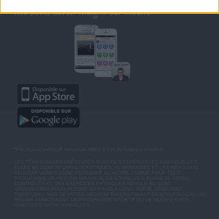
Retrouvez Savoir Maigrir sur mobile
*Prix d'un appel local. Ouvert de 9H00 à 15h du lundi au vendredi.
LES TÉMOIGNAGES PRÉSENTÉS SONT DES EXPÉRIENCES INDIVIDUELLES.
ELLES NE SONT NI CARACTÉRISTIQUES, NI GARANTIES ET LES RÉSULTATS
PEUVENT VARIER D'UNE PERSONNE A L'AUTRE. COMME POUR TOUT
PROGRAMME DE RÉÉQUILIBRAGE ALIMENTAIRE, DES PLANS DE REPAS
CONTRÔLÉS ET DES EXERCICES PHYSIQUES RÉGULIERS SONT
NÉCESSAIRES POUR PERDRE DU POIDS À LONG TERME. DEMANDEZ
TOUJOURS L'AVIS DE VOTRE MÉDECIN TRAITANT AVANT D'ENTREPRENDRE UN
RÉGIME AMINCISSANT, UN PROGRAMME SPORTIF OU DE MODIFIER VOS
HABITUDES NUTRITIONNELLES.