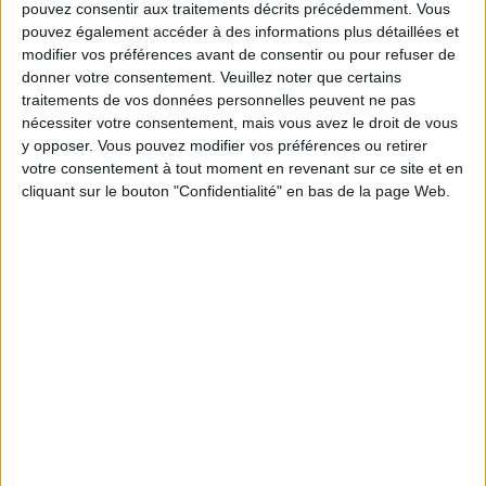
pouvez consentir aux traitements décrits précédemment. Vous
Service-client & Motivation
Voir tout
pouvez également accéder à des informations plus détaillées et
modifier vos préférences avant de consentir ou pour refuser de
Les équipes du Service-client et de la
Communauté Savoir Maigrir vous aident
donner votre consentement.
Veuillez noter que certains
chaque semaine à vous rapprocher
traitements de vos données personnelles peuvent ne pas
sereinement de votre objectif minceur.
nécessiter votre consentement, mais vous avez le droit de vous
y opposer. Vous pouvez modifier vos préférences ou retirer
votre consentement à tout moment en revenant sur ce site et en
cliquant sur le bouton "Confidentialité" en bas de la page Web.
Votre bilan minceur
(env. 2
min)
un homme
Je suis
une femme
cm
Je mesure
kg
Je pèse