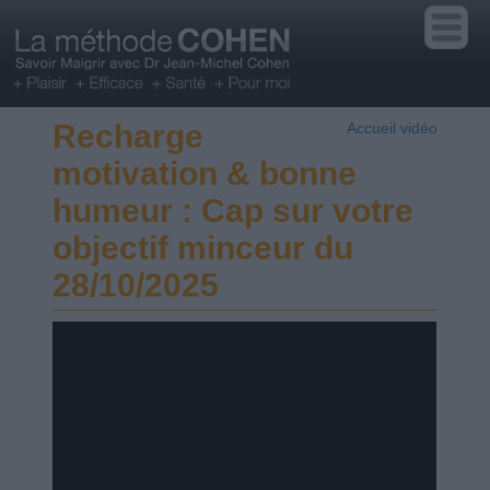
Recharge
Accueil vidéo
motivation & bonne
humeur : Cap sur votre
objectif minceur du
28/10/2025