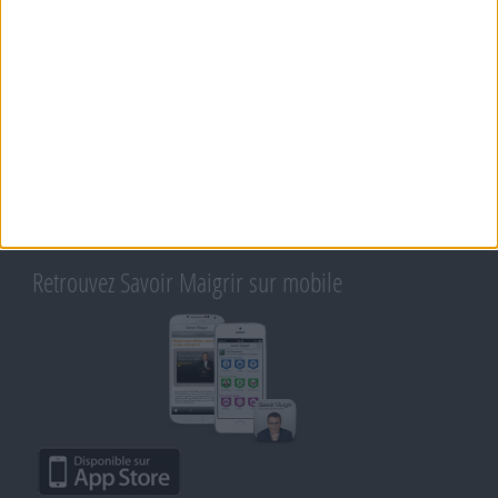
QUESTIONS SUR LE RÉGIME SAVOIR MAIGRIR
OUTILS DE COACHING COHEN
RECETTES COHEN
PRODUITS ET ALIMENTS
SPORT ET EXERCICE PHYSIQUE
RENCONTRES SAVOIR MAIGRIR ET PETITES ANNONCES
Support
CONTACT
RAPPELEZ-MOI
CONDITIONS D'UTILISATION
AIDE - FAQ
CHARTE SUR LA VIE PRIVÉE
BLOG DE JEAN MICHEL
MOT DE PASSE OUBLIÉ
Retrouvez Savoir Maigrir sur mobile