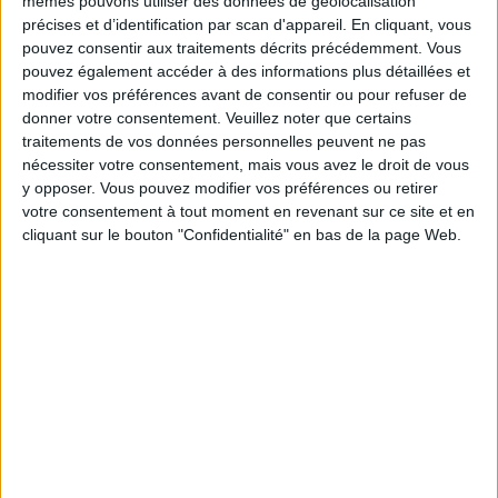
mêmes pouvons utiliser des données de géolocalisation
précises et d’identification par scan d'appareil. En cliquant, vous
pouvez consentir aux traitements décrits précédemment. Vous
pouvez également accéder à des informations plus détaillées et
modifier vos préférences avant de consentir ou pour refuser de
Combien de kilos souhaitez-vous perdre ?
donner votre consentement.
Veuillez noter que certains
traitements de vos données personnelles peuvent ne pas
Moins de
De 5 à 10
Plus de
nécessiter votre consentement, mais vous avez le droit de vous
5 kilos
kilos
10 kilos
y opposer. Vous pouvez modifier vos préférences ou retirer
votre consentement à tout moment en revenant sur ce site et en
cliquant sur le bouton "Confidentialité" en bas de la page Web.
Service-client & Motivation
Voir tout
Les équipes du Service-client et de la
Communauté Savoir Maigrir vous aident
chaque semaine à vous rapprocher
sereinement de votre objectif minceur.
Votre bilan minceur
(env. 2