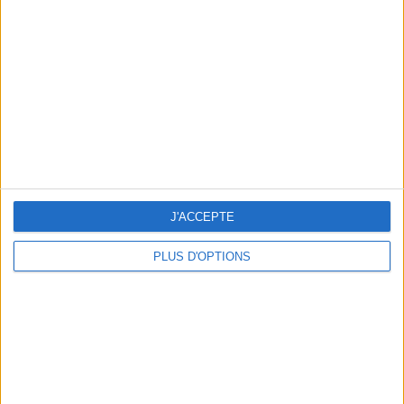
Renfo Muscu |
GymWaouw 8H avec
Léa du 03/09/2025
Sport pour maigrir à la
maison
Nouveautés
|
Accueil vidéo
J'ACCEPTE
Retrouvez votre ligne en
changeant vos habitudes
PLUS D'OPTIONS
alimentaires
J'ai déjà fait mincir des milliers de
personnes et aujourd'hui, c'est
vous qui allez en profiter.