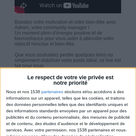
Boostez votre motivation et votre bien-être avec
Adrien, votre community manager !
Un moment plein d'énergie positive et de
bienveillance pour vous aider à atteindre votre
objectif minceur et bien-être.
Que vous souhaitiez perdre quelques kilos ou
simplement stabiliser votre poids idéal, ce live est
fait pour vous.
Au programme :
Le respect de votre vie privée est
v Un moment pour mieux se connaître et partager
notre priorité
les réussites
Nous et nos 1538
partenaires
stockons et/ou accédons à des
v Les dernières actualités du Dr Jean-Michel
informations sur un appareil, telles que les cookies, et traitons
Cohen et de la Méthode Cohen
v Une clé essentielle de la réussite de la
des données personnelles telles que des identifiants uniques et
méthode, révélée !
des informations standards envoyées par un appareil pour des
publicités et du contenu personnalisés, des mesures de publicité
Venez faire le plein de motivation, d'entraide et
et de contenu, des études d'audience et le développement de
de bonne humeur – parce qu'ensemble, on va
services.
Avec votre permission, nos 1538 partenaires et nous-
plus loin et on réussit mieux.