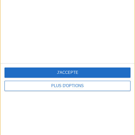
Vous m'avez demandé
Voir tout
J'ACCEPTE
PLUS D'OPTIONS
Question/Réponse : Que Manger Pendant le
Ramadan ?