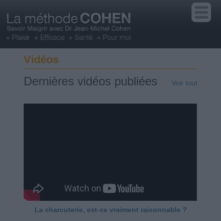
Vidéos
Dernières vidéos publiées
Voir tout
La charcuterie, est-ce vraiment raisonnable ?