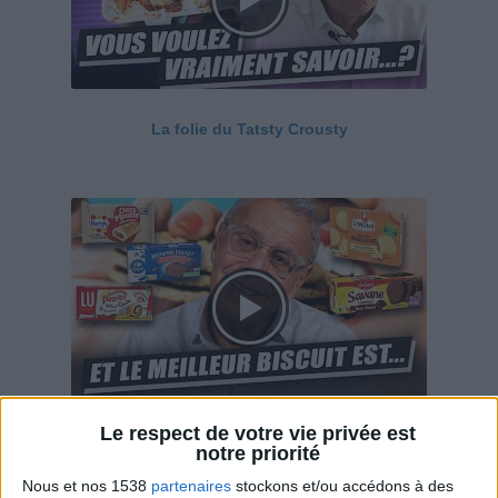
La folie du Tatsty Crousty
Le respect de votre vie privée est
Savane, LU, Pepito, Harrys... Que valent vraiment
notre priorité
ces gâteaux ?
Nous et nos 1538
partenaires
stockons et/ou accédons à des