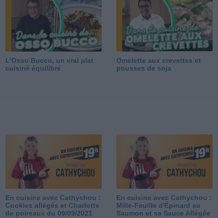
L'Osso Bucco, un vrai plat
Omelette aux crevettes et
cuisiné équilibré
pousses de soja
En cuisine avec Cathychou :
En cuisine avec Cathychou :
Cookies allégés et Charlotte
Mille-Feuille d'Épinard au
de poireaux du 09/09/2021
Saumon et sa Sauce Allégée