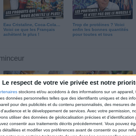
Eau Cristaline, Coca-Cola…
Trop de protéines ? Voici
Voici ce que les Français
enfin les bonnes quantités
achètent le plus !
pour toutes et tous
 minceur
Le respect de votre vie privée est notre priorit
rtenaires
stockons et/ou accédons à des informations sur un appareil, t
 des données personnelles telles que des identifiants uniques et des in
reil pour des publicités et du contenu personnalisés, des mesures de p
Perdre 10 kg : ma méthode
Et après la perte de poids ?
 d'audience et le développement de services.
Avec votre permission, n
est imparable
Je fais comment ?
s utiliser des données de géolocalisation précises et d’identification 
ouvez consentir aux traitements décrits précédemment. Vous pouvez é
s détaillées et modifier vos préférences avant de consentir ou pour ref