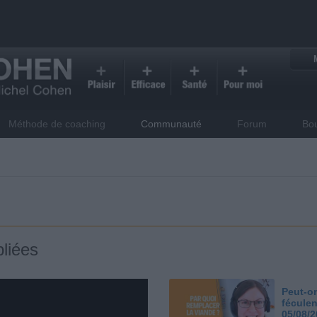
Méthode de coaching
Communauté
Forum
Bo
liées
Peut-on
féculen
05/08/