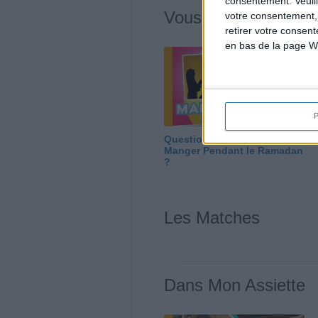
consentement.
Veuil
Vous m'avez deman
votre consentement,
retirer votre consen
en bas de la page W
Question/Réponse : Que
Manger Pendant le Ramadan
?
Les Matches
Dans Mon Assiette