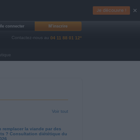
×
Je découvre !
Me connecter
M'inscrire
Contactez-nous au
04 11 88 01 12*
utique
Voir tout
 remplacer la viande par des
ts ? Consultation diététique du
2026