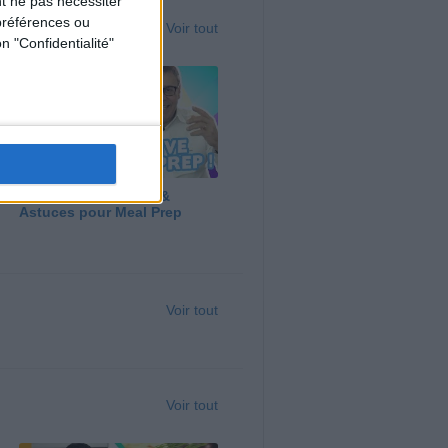
t ne pas nécessiter
préférences ou
Voir tout
n "Confidentialité"
Panga, Huile d'Olive &
Astuces pour Meal Prep
Voir tout
Voir tout