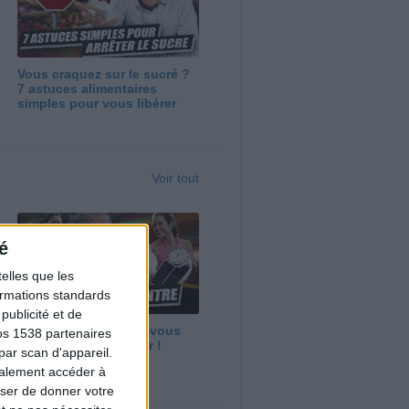
Vous craquez sur le sucré ?
7 astuces alimentaires
simples pour vous libérer
Voir tout
é
elles que les
formations standards
ublicité et de
Maigrir vite ? Ce que vous
os 1538 partenaires
devez vraiment savoir !
par scan d'appareil.
galement accéder à
user de donner votre