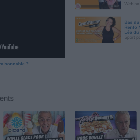
Webinai
Bas du
Renfo 
Léa du
Sport p
 raisonnable ?
ents