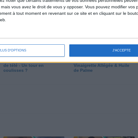
lez noter que certains traitements de vos données personnelles peuven
dé
 mais vous avez le droit de vous y opposer. Vous pouvez modifier vos 
tement à tout moment en revenant sur ce site et en cliquant sur le bouto
eb.
PLUS D'OPTIONS
J'ACCEPTE
Les secrets des émissions
Vos Questions : Bronzage,
de télé - Un tour en
Vinaigrette Allégée & Huile
coulisses ?
de Palme