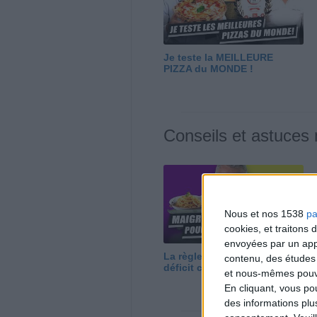
Je teste la MEILLEURE
PIZZA du MONDE !
Conseils et astuces
Nous et nos 1538
pa
cookies, et traitons
envoyées par un appa
La règle N°1 pour maigrir : le
contenu, des études
déficit calorique
et nous-mêmes pouvon
En cliquant, vous p
des informations plu