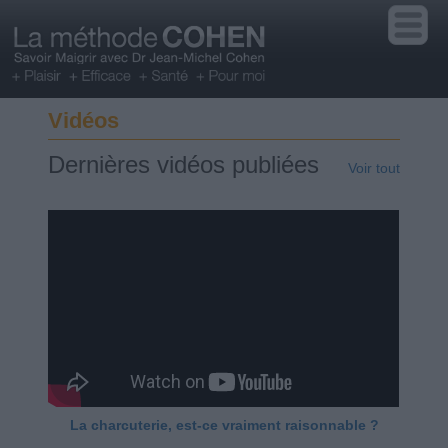
Vidéos
Dernières vidéos publiées
Voir tout
La charcuterie, est-ce vraiment raisonnable ?