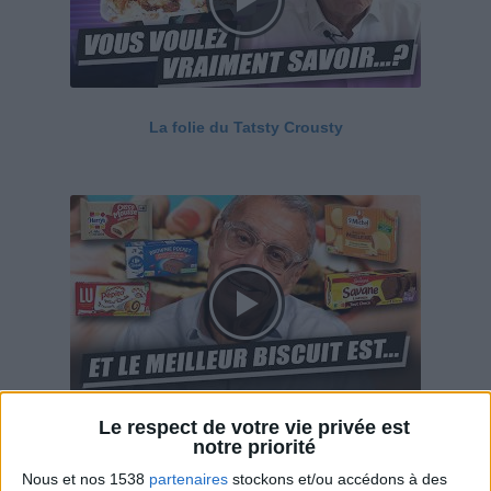
La folie du Tatsty Crousty
Le respect de votre vie privée est
Savane, LU, Pepito, Harrys... Que valent vraiment
notre priorité
ces gâteaux ?
Nous et nos 1538
partenaires
stockons et/ou accédons à des