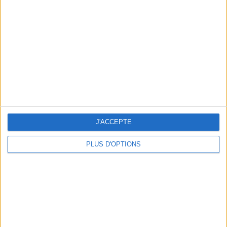
Vous m'avez demandé
Voir tout
J'ACCEPTE
PLUS D'OPTIONS
Question/Réponse : Que Manger Pendant le
Ramadan ?