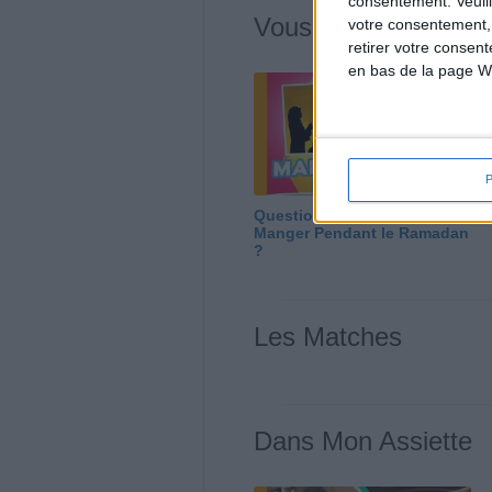
consentement.
Veuil
Vous m'avez deman
votre consentement,
retirer votre consen
en bas de la page W
Question/Réponse : Que
Manger Pendant le Ramadan
?
Les Matches
Dans Mon Assiette