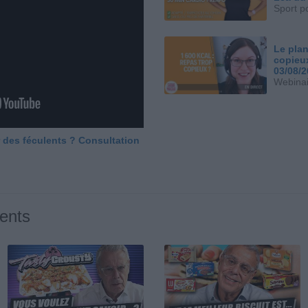
Sport p
Le plan
copieu
03/08/
Webinai
 des féculents ? Consultation
ents