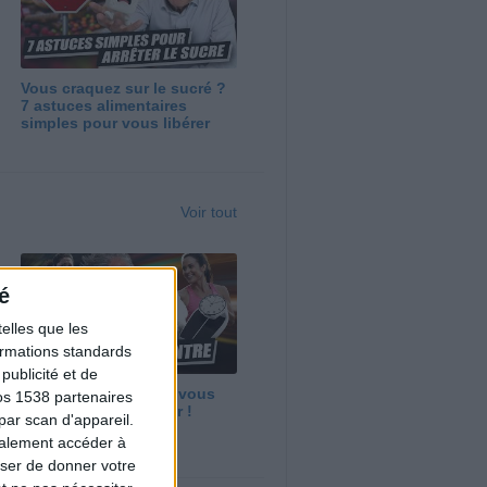
Vous craquez sur le sucré ?
7 astuces alimentaires
simples pour vous libérer
Voir tout
é
elles que les
formations standards
ublicité et de
Maigrir vite ? Ce que vous
os 1538 partenaires
devez vraiment savoir !
par scan d'appareil.
galement accéder à
user de donner votre