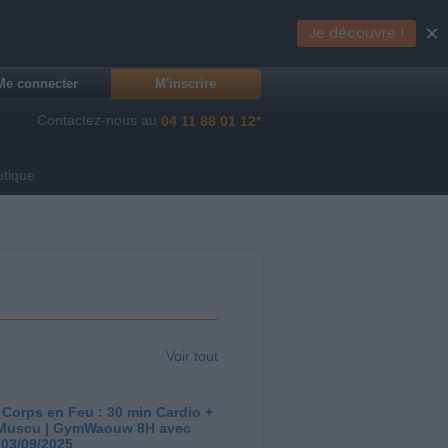
×
Je découvre !
Me connecter
M'inscrire
Contactez-nous au
04 11 88 01 12*
utique
Voir tout
 Corps en Feu : 30 min Cardio +
Muscu | GymWaouw 8H avec
 03/09/2025