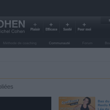
Méthode de coaching
Communauté
Forum
Bo
liées
Bas du
Renfo 
Léa du