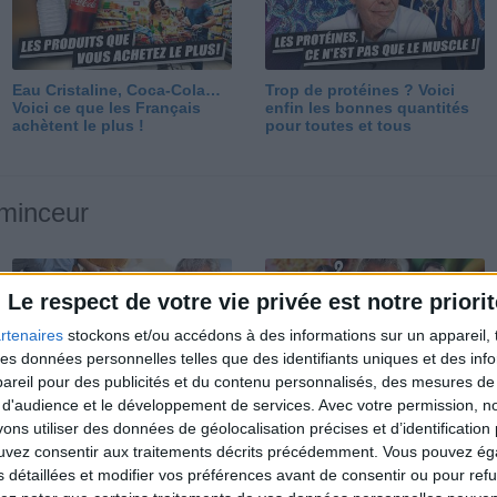
Eau Cristaline, Coca-Cola…
Trop de protéines ? Voici
Voici ce que les Français
enfin les bonnes quantités
achètent le plus !
pour toutes et tous
 minceur
Le respect de votre vie privée est notre priorit
rtenaires
stockons et/ou accédons à des informations sur un appareil, t
 des données personnelles telles que des identifiants uniques et des in
reil pour des publicités et du contenu personnalisés, des mesures de p
Perdre 10 kg : ma méthode
Et après la perte de poids ?
 d'audience et le développement de services.
Avec votre permission, n
est imparable
Je fais comment ?
s utiliser des données de géolocalisation précises et d’identification 
ouvez consentir aux traitements décrits précédemment. Vous pouvez é
s détaillées et modifier vos préférences avant de consentir ou pour ref