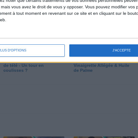
lez noter que certains traitements de vos données personnelles peuven
dé
 mais vous avez le droit de vous y opposer. Vous pouvez modifier vos 
tement à tout moment en revenant sur ce site et en cliquant sur le bouto
eb.
PLUS D'OPTIONS
J'ACCEPTE
Les secrets des émissions
Vos Questions : Bronzage,
de télé - Un tour en
Vinaigrette Allégée & Huile
coulisses ?
de Palme