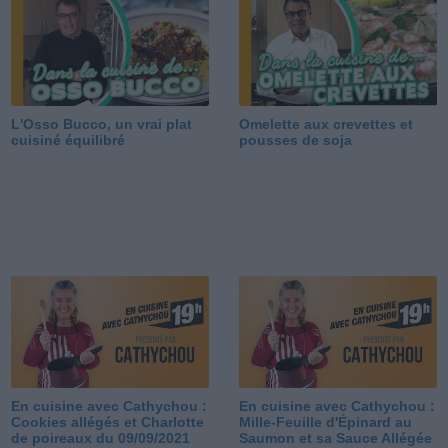
L'Osso Bucco, un vrai plat
Omelette aux crevettes et
cuisiné équilibré
pousses de soja
En cuisine avec Cathychou :
En cuisine avec Cathychou :
Cookies allégés et Charlotte
Mille-Feuille d'Épinard au
de poireaux du 09/09/2021
Saumon et sa Sauce Allégée