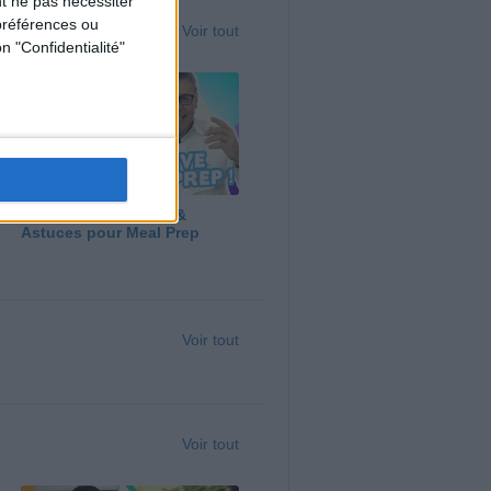
t ne pas nécessiter
préférences ou
Voir tout
n "Confidentialité"
Panga, Huile d'Olive &
Astuces pour Meal Prep
Voir tout
Voir tout