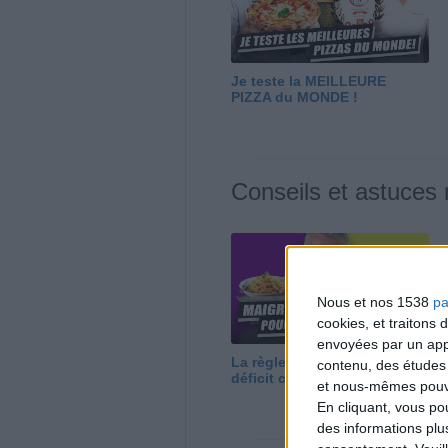
Je teste la MEILLEURE
PIZZA du MONDE !
Conseils et astuces
Nous et nos 1538
pa
cookies, et traitons
envoyées par un appa
La règle N°1 pour maigrir : le
contenu, des études
déficit calorique
et nous-mêmes pouvon
En cliquant, vous p
des informations plu