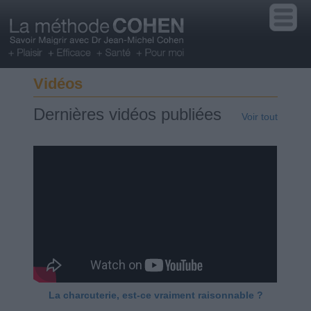
Vidéos
Dernières vidéos publiées
Voir tout
La charcuterie, est-ce vraiment raisonnable ?