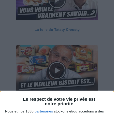
La folie du Tatsty Crousty
Le respect de votre vie privée est
Savane, LU, Pepito, Harrys... Que valent vraiment
notre priorité
ces gâteaux ?
Nous et nos 1538
partenaires
stockons et/ou accédons à des