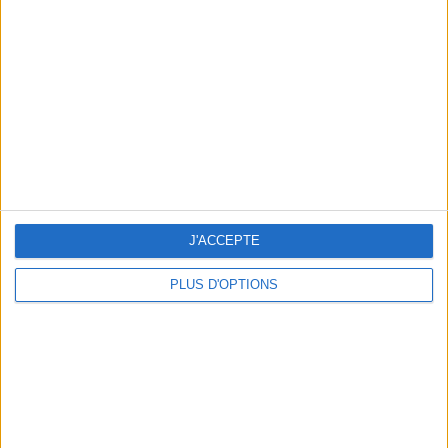
Vous m'avez demandé
Voir tout
J'ACCEPTE
PLUS D'OPTIONS
Question/Réponse : Que Manger Pendant le
Ramadan ?