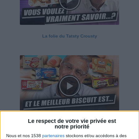
La folie du Tatsty Crousty
Le respect de votre vie privée est
Savane, LU, Pepito, Harrys... Que valent vraiment
notre priorité
ces gâteaux ?
Nous et nos 1538
partenaires
stockons et/ou accédons à des