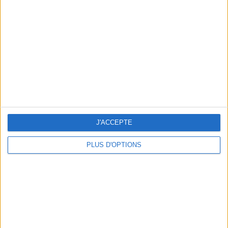
Vous m'avez demandé
Voir tout
J'ACCEPTE
PLUS D'OPTIONS
Question/Réponse : Que Manger Pendant le
Ramadan ?