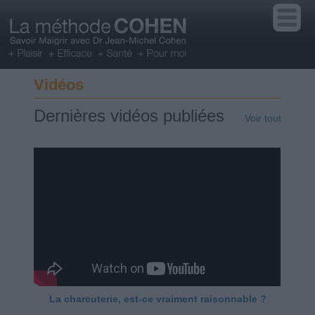
Vidéos
Dernières vidéos publiées
Voir tout
La charcuterie, est-ce vraiment raisonnable ?