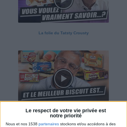
La folie du Tatsty Crousty
Le respect de votre vie privée est
Savane, LU, Pepito, Harrys... Que valent vraiment
notre priorité
ces gâteaux ?
Nous et nos 1538
partenaires
stockons et/ou accédons à des