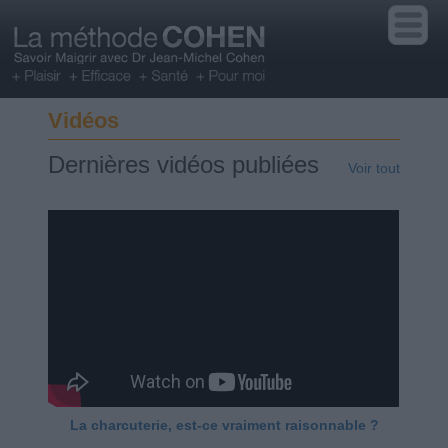
Vidéos
Dernières vidéos publiées
Voir tout
La charcuterie, est-ce vraiment raisonnable ?