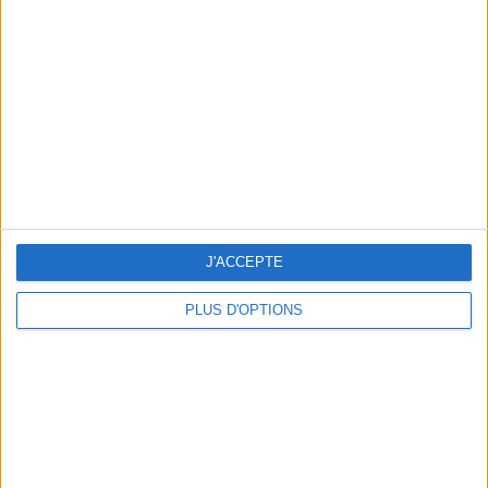
Vous m'avez demandé
Voir tout
J'ACCEPTE
PLUS D'OPTIONS
Question/Réponse : Que Manger Pendant le
Ramadan ?