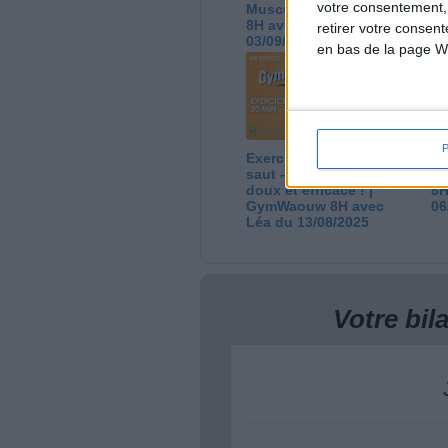
votre consentement,
Muscu | GymWaouw
G
8H avec Léa du
Lé
retirer votre consen
03/09/2025
en bas de la page W
Exercices debout sans
Ci
saut – 20 min de sport
Ca
doux et efficace ! |
8H
GymWaouw 8H avec
06
Léa du 13/08/2025
Votre bi