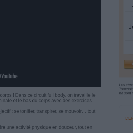
J
Les tém
Toutefoi
ne sont n
corps ! Dans ce circuit full body, on travaille le
inale et le bas du corps avec des exercices
ectif : se tonifier, transpirer, se mouvoir… tout
DER
dre une activité physique en douceur, tout en
.