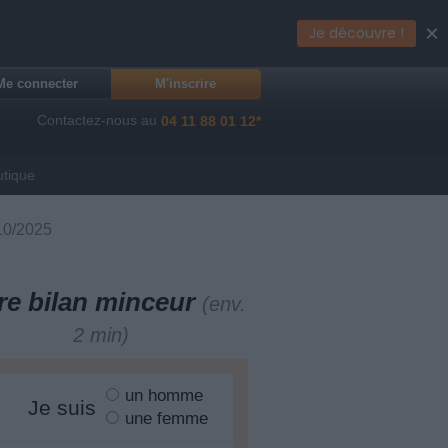
×
Je découvre !
Me connecter
M'inscrire
Contactez-nous au
04 11 88 01 12*
utique
/10/2025
re bilan minceur
(env.
2 min)
un homme
Je suis
une femme