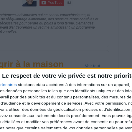
riences individuelles qui ne sont ni caractéristiques, ni
e rééquilibrage alimentaire, des plans de repas contrôlés et
 nécessaires pour perdre du poids à long terme. Demandez
nt avant d'entreprendre un régime amincissant, un programme
itionnelles.
rir à la maison
Voir tout
Le respect de votre vie privée est notre priorit
caces à pratiquer à la maison pour
ds et muscler des zones spécifiques du
rtenaires
stockons et/ou accédons à des informations sur un appareil, t
 des données personnelles telles que des identifiants uniques et des in
reil pour des publicités et du contenu personnalisés, des mesures de p
 d'audience et le développement de services.
Avec votre permission, n
s utiliser des données de géolocalisation précises et d’identification 
ouvez consentir aux traitements décrits précédemment. Vous pouvez é
s détaillées et modifier vos préférences avant de consentir ou pour ref
ance de marche
Étirements et
lez noter que certains traitements de vos données personnelles peuven
tive à la maison ! |
exercices sur chaise |