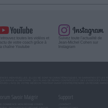
etrouvez toutes les vidéos et
Suivez toute l'actualité de
'actu de votre coach grâce à
Jean-Michel Cohen sur
a chaîne Youtube
Instagram
CES INDIVIDUELLES. ELLES NE SONT NI CARACTÉRISTIQUES, NI GARANTIES ET LES 
UILIBRAGE ALIMENTAIRE, DES PLANS DE REPAS CONTRÔLÉS ET DES EXERCICES PHY
OURS L'AVIS DE VOTRE MÉDECIN TRAITANT AVANT D'ENTREPRENDRE UN RÉGIME AMINC
orum Savoir Maigrir
Support
JE COMMENCE MON RÉGIME COHEN
CONTACT
MORAL, MOTIVATION ET RÉGIME SAVOIR
RAPPELEZ-MOI