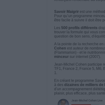
Savoir Maigrir
est une méthode
Pour qu’un programme minceur soi
être facile à suivre il doit être
Les
500 profils différents
disp
trouver la formule qui vous con
question de bon sens, d'équilibr
A la pointe de la recherche en 
Cohen
est auteur de nombreux 
(Flammarion) - et le nutritionni
minceur
sur internet (2007).
Jean-Michel Cohen participe r
TF1, France 2, France 5, M6, 
1.
En créant le programme Savoir
à des
dizaines de milliers de
d'un accompagnement diététiq
plaisir, plus efficace, plus san