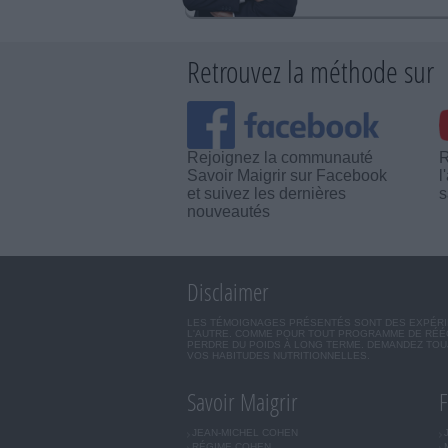
Retrouvez la méthode sur
Rejoignez la communauté
R
Savoir Maigrir sur Facebook
l
et suivez les dernières
s
nouveautés
Disclaimer
LES TÉMOIGNAGES PRÉSENTÉS SONT DES EXPÉRIEN
L'AUTRE. COMME POUR TOUT PROGRAMME DE RÉÉQ
PERDRE DU POIDS À LONG TERME. DEMANDEZ TOUJ
VOS HABITUDES NUTRITIONNELLES.
Savoir Maigrir
F
JEAN-MICHEL COHEN
RÉGIME COHEN