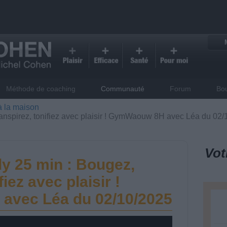
Méthode de coaching
Communauté
Forum
Bo
à la maison
transpirez, tonifiez avec plaisir ! GymWaouw 8H avec Léa du 02
Vot
dy 25 min : Bougez,
fiez avec plaisir !
vec Léa du 02/10/2025