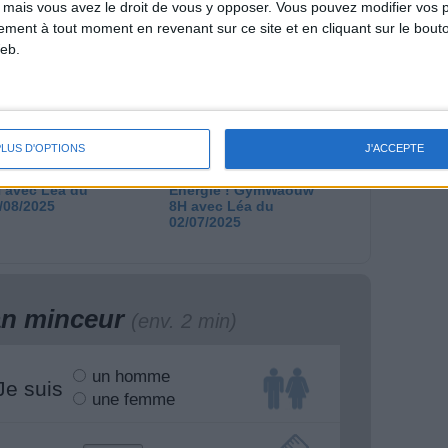
 mais vous avez le droit de vous y opposer. Vous pouvez modifier vos 
ymWaouw 8H avec
GymWaouw 8H avec
a du 27/08/2025
Léa du 20/08/2025
tement à tout moment en revenant sur ce site et en cliquant sur le bouto
eb.
PLUS D'OPTIONS
J'ACCEPTE
rcuit Facile Dos &
20 MIN Exos au Sol –
rdio | GymWaouw
Renfo Total, 100%
 avec Léa du
Énergie ! GymWaouw
/08/2025
8H avec Léa du
02/07/2025
lan minceur
(env. 2 min)
un homme
Je suis
une femme