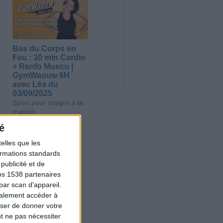
Bas du Corps en
Feu : 30 min Cardio
+ Renfo Muscu |
GymWaouw 8H
avec Léa du
03/09/2025
Sport pour maigrir à la
maison
é
Nouveautés
elles que les
formations standards
ublicité et de
os 1538 partenaires
par scan d'appareil.
galement accéder à
user de donner votre
t ne pas nécessiter