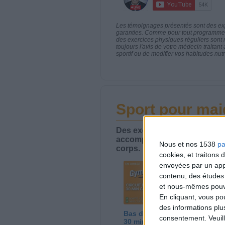
Les témoignages présentés sont des expé
garanties. Comme pour tout programme d
des exercices physiques réguliers sont
toujours l'avis de votre médecin traita
sportif ou de modifier vos habitudes nutr
Sport pour maig
Des exercices physiques effi
accompagner la perte de poi
Nous et nos 1538
pa
corps.
cookies, et traitons
envoyées par un appa
contenu, des études
et nous-mêmes pouvon
En cliquant, vous p
des informations plu
Bas du Corps en Feu :
Sé
consentement.
Veuil
30 min Cardio + Renfo
ac