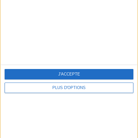
Vous m'avez demandé
Voir tout
J'ACCEPTE
PLUS D'OPTIONS
Question/Réponse : Que Manger Pendant le
Ramadan ?