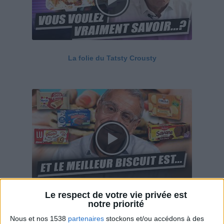
La folie du Tatsty Crousty
Le respect de votre vie privée est
Savane, LU, Pepito, Harrys... Que valent vraiment
notre priorité
ces gâteaux ?
Nous et nos 1538
partenaires
stockons et/ou accédons à des