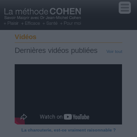
Vidéos
Dernières vidéos publiées
Voir tout
La charcuterie, est-ce vraiment raisonnable ?