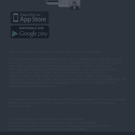
*Prix d'un appel local. Ouvert de 9H00 à 15h du lundi au vendredi.
LES TÉMOIGNAGES PRÉSENTÉS SONT DES EXPÉRIENCES INDIVIDUELLES.
ELLES NE SONT NI CARACTÉRISTIQUES, NI GARANTIES ET LES RÉSULTATS
PEUVENT VARIER D'UNE PERSONNE A L'AUTRE. COMME POUR TOUT
PROGRAMME DE RÉÉQUILIBRAGE ALIMENTAIRE, DES PLANS DE REPAS
CONTRÔLÉS ET DES EXERCICES PHYSIQUES RÉGULIERS SONT
NÉCESSAIRES POUR PERDRE DU POIDS À LONG TERME. DEMANDEZ
TOUJOURS L'AVIS DE VOTRE MÉDECIN TRAITANT AVANT D'ENTREPRENDRE UN
RÉGIME AMINCISSANT, UN PROGRAMME SPORTIF OU DE MODIFIER VOS
HABITUDES NUTRITIONNELLES.
Ce programme est une somme de conseils liés à l'alimentation et à la perte de poids
destinés au grand public et ne s'apparente en aucun cas à une consultation
médicale privée.
© 2026 copyright et éditeur ANXA / powered by ANXA
Reproduction totale ou partielle interdite sans accord préalable.
Anxa collecte et traite les données personnelles dans le respect de la loi
Informatique et Libertés (Déclaration CNIL No 1787863).