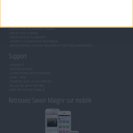
Forum Savoir Maigrir
JE COMMENCE MON RÉGIME COHEN
MORAL, MOTIVATION ET RÉGIME SAVOIR MAIGRIR
QUESTIONS SUR LE RÉGIME SAVOIR MAIGRIR
OUTILS DE COACHING COHEN
RECETTES COHEN
PRODUITS ET ALIMENTS
SPORT ET EXERCICE PHYSIQUE
RENCONTRES SAVOIR MAIGRIR ET PETITES ANNONCES
Support
CONTACT
RAPPELEZ-MOI
CONDITIONS D'UTILISATION
AIDE - FAQ
CHARTE SUR LA VIE PRIVÉE
BLOG DE JEAN MICHEL
MOT DE PASSE OUBLIÉ
Retrouvez Savoir Maigrir sur mobile