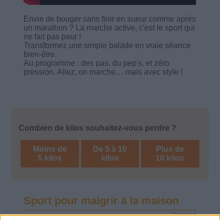
Envie de bouger sans finir en sueur comme après
un marathon ? La marche active, c'est le sport qui
ne fait pas peur !
Transformez une simple balade en vraie séance
bien-être.
Au programme : des pas, du pep's, et zéro
pression. Allez, on marche… mais avec style !
Combien de kilos souhaitez-vous perdre ?
Moins de
De 5 à 10
Plus de
5 kilos
kilos
10 kilos
Sport pour maigrir à la maison
Voir tout
Des exercices physiques efficaces à