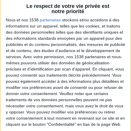
pratiquer à la maison pour accompagner la
Le respect de votre vie privée est
perte de poids et muscler des zones
notre priorité
spécifiques du corps.
Nous et nos 1538
partenaires
stockons et/ou accédons à des
informations sur un appareil, telles que les cookies, et traitons
des données personnelles telles que des identifiants uniques et
des informations standards envoyées par un appareil pour des
publicités et du contenu personnalisés, des mesures de publicité
et de contenu, des études d'audience et le développement de
services.
Avec votre permission, nos 1538 partenaires et nous-
mêmes pouvons utiliser des données de géolocalisation
précises et d’identification par scan d'appareil. En cliquant, vous
pouvez consentir aux traitements décrits précédemment. Vous
Bas du Corps en Feu : 30 min Cardio + Renfo
pouvez également accéder à des informations plus détaillées et
Muscu | GymWaouw 8H avec Léa du
modifier vos préférences avant de consentir ou pour refuser de
03/09/2025
donner votre consentement.
Veuillez noter que certains
traitements de vos données personnelles peuvent ne pas
nécessiter votre consentement, mais vous avez le droit de vous
y opposer. Vous pouvez modifier vos préférences ou retirer
votre consentement à tout moment en revenant sur ce site et en
cliquant sur le bouton "Confidentialité" en bas de la page Web.