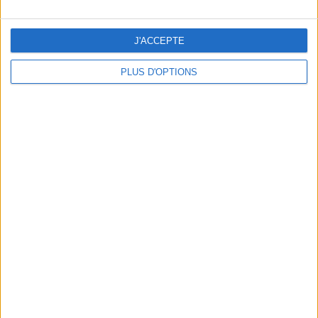
J'ACCEPTE
PLUS D'OPTIONS
DERNIÈRES VIDÉO
Peut-on remplacer la
viande par des
féculents ?
Consultation
diététique du
05/08/2026
Webinaires en direct
Bas du Corps en Feu
: 30 min Cardio +
Renfo Muscu |
GymWaouw 8H avec
Léa du 03/09/2025
Sport pour maigrir à la