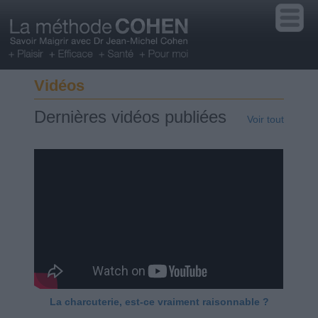
Vidéos
Dernières vidéos publiées
Voir tout
La charcuterie, est-ce vraiment raisonnable ?