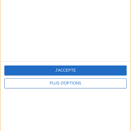
Vous m'avez demandé
Voir tout
J'ACCEPTE
PLUS D'OPTIONS
Question/Réponse : Que Manger Pendant le
Ramadan ?