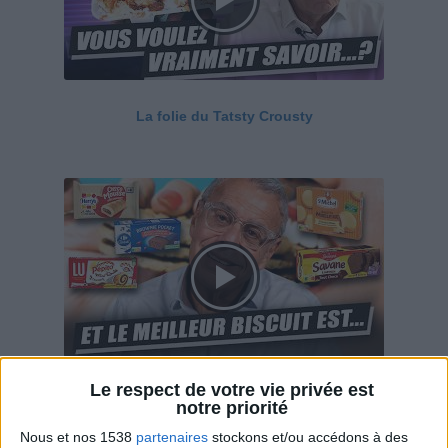
La folie du Tatsty Crousty
Le respect de votre vie privée est
Savane, LU, Pepito, Harrys... Que valent vraiment
notre priorité
ces gâteaux ?
Nous et nos 1538
partenaires
stockons et/ou accédons à des