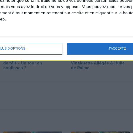
lez noter que certains traitements de vos données personnelles peuven
dé
 mais vous avez le droit de vous y opposer. Vous pouvez modifier vos 
tement à tout moment en revenant sur ce site et en cliquant sur le bouto
eb.
PLUS D'OPTIONS
J'ACCEPTE
Les secrets des émissions
Vos Questions : Bronzage,
de télé - Un tour en
Vinaigrette Allégée & Huile
coulisses ?
de Palme