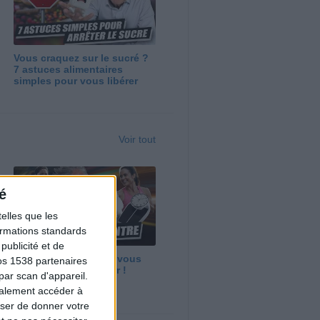
Vous craquez sur le sucré ?
7 astuces alimentaires
simples pour vous libérer
Voir tout
é
elles que les
formations standards
ublicité et de
Maigrir vite ? Ce que vous
os 1538 partenaires
devez vraiment savoir !
par scan d'appareil.
galement accéder à
user de donner votre