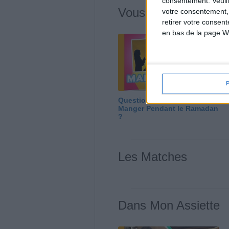
consentement.
Veuil
Vous m'avez deman
votre consentement,
retirer votre consen
en bas de la page W
Question/Réponse : Que
Manger Pendant le Ramadan
?
Les Matches
Dans Mon Assiette