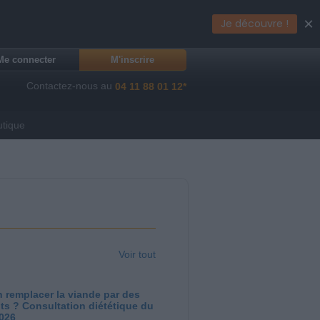
×
Je découvre !
Me connecter
M'inscrire
Contactez-nous au
04 11 88 01 12*
utique
Voir tout
 remplacer la viande par des
ts ? Consultation diététique du
2026