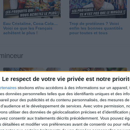
Eau Cristaline, Coca-Cola…
Trop de protéines ? Voici
Voici ce que les Français
enfin les bonnes quantités
achètent le plus !
pour toutes et tous
 minceur
Le respect de votre vie privée est notre priorit
rtenaires
stockons et/ou accédons à des informations sur un appareil, t
 des données personnelles telles que des identifiants uniques et des in
reil pour des publicités et du contenu personnalisés, des mesures de p
Perdre 10 kg : ma méthode
Et après la perte de poids ?
 d'audience et le développement de services.
Avec votre permission, n
est imparable
Je fais comment ?
s utiliser des données de géolocalisation précises et d’identification 
ouvez consentir aux traitements décrits précédemment. Vous pouvez é
s détaillées et modifier vos préférences avant de consentir ou pour ref