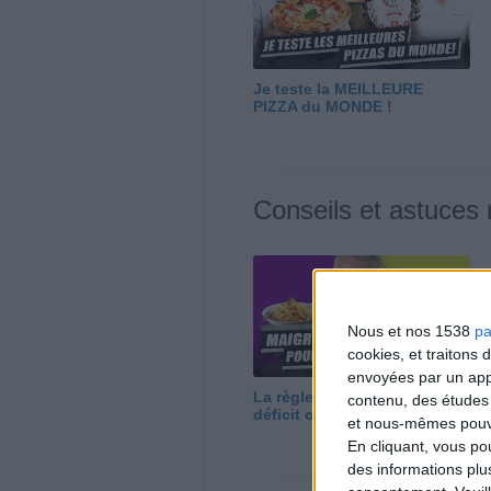
Je teste la MEILLEURE
PIZZA du MONDE !
Conseils et astuces
Nous et nos 1538
pa
cookies, et traitons
envoyées par un appa
La règle N°1 pour maigrir : le
contenu, des études
déficit calorique
et nous-mêmes pouvon
En cliquant, vous p
des informations plu