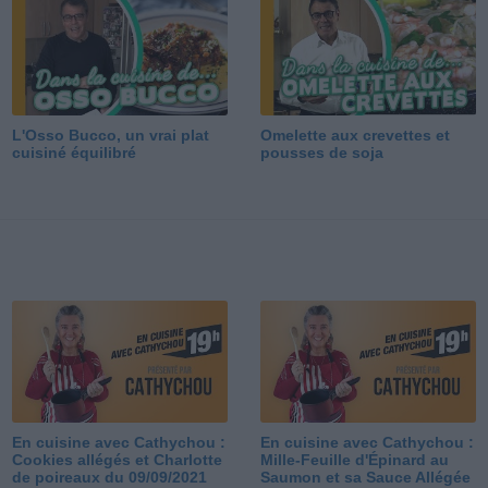
L'Osso Bucco, un vrai plat
Omelette aux crevettes et
cuisiné équilibré
pousses de soja
En cuisine avec Cathychou :
En cuisine avec Cathychou :
Cookies allégés et Charlotte
Mille-Feuille d'Épinard au
de poireaux du 09/09/2021
Saumon et sa Sauce Allégée