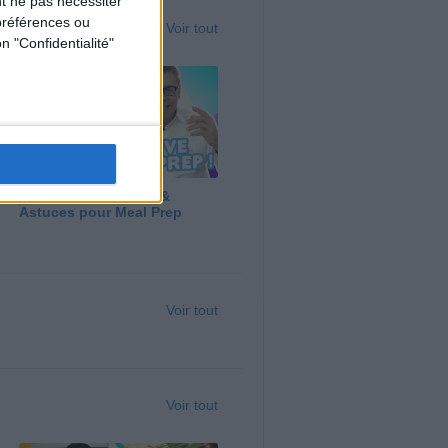
t ne pas nécessiter
préférences ou
Voir tout
n "Confidentialité"
Panga, Huile d'Olive &
Astuces pour Meal Prep
Voir tout
Voir tout