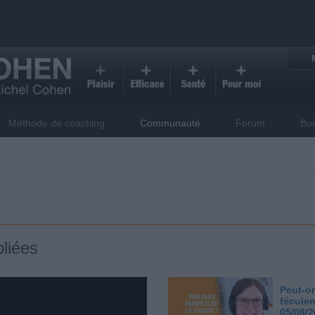
Méthode de coaching
Communauté
Forum
Bo
liées
Peut-on
féculen
05/08/