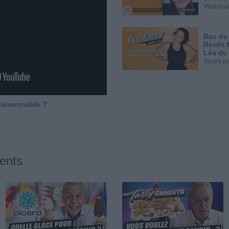
Webinai
Bas du
Renfo 
Léa du
Sport p
 raisonnable ?
ents