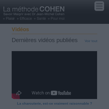
Vidéos
Dernières vidéos publiées
Voir tout
La charcuterie, est-ce vraiment raisonnable ?