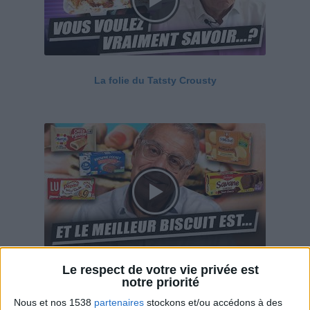
La folie du Tatsty Crousty
Le respect de votre vie privée est
Savane, LU, Pepito, Harrys... Que valent vraiment
notre priorité
ces gâteaux ?
Nous et nos 1538
partenaires
stockons et/ou accédons à des