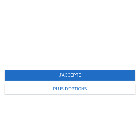
Vous m'avez demandé
Voir tout
J'ACCEPTE
PLUS D'OPTIONS
Question/Réponse : Que Manger Pendant le
Ramadan ?