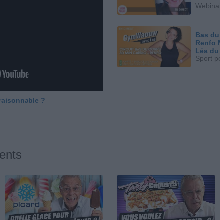
Webinai
Bas du
Renfo 
Léa du
Sport p
 raisonnable ?
ents