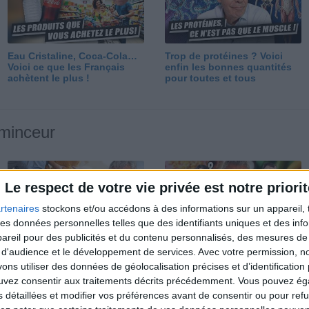
Eau Cristaline, Coca-Cola…
Trop de protéines ? Voici
Voici ce que les Français
enfin les bonnes quantités
achètent le plus !
pour toutes et tous
 minceur
Le respect de votre vie privée est notre priorit
rtenaires
stockons et/ou accédons à des informations sur un appareil, t
 des données personnelles telles que des identifiants uniques et des in
reil pour des publicités et du contenu personnalisés, des mesures de p
Perdre 10 kg : ma méthode
Et après la perte de poids ?
 d'audience et le développement de services.
Avec votre permission, n
est imparable
Je fais comment ?
s utiliser des données de géolocalisation précises et d’identification 
ouvez consentir aux traitements décrits précédemment. Vous pouvez é
s détaillées et modifier vos préférences avant de consentir ou pour ref