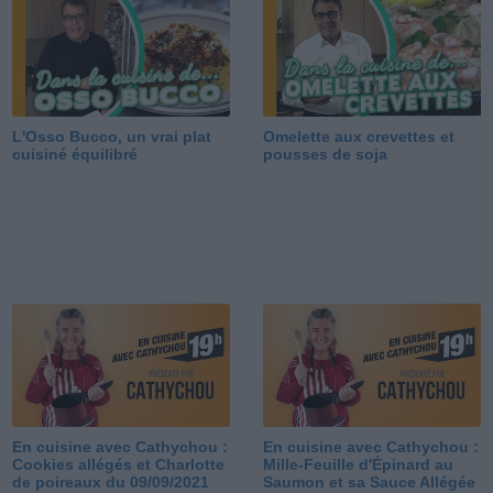
L'Osso Bucco, un vrai plat
Omelette aux crevettes et
cuisiné équilibré
pousses de soja
En cuisine avec Cathychou :
En cuisine avec Cathychou :
Cookies allégés et Charlotte
Mille-Feuille d'Épinard au
de poireaux du 09/09/2021
Saumon et sa Sauce Allégée