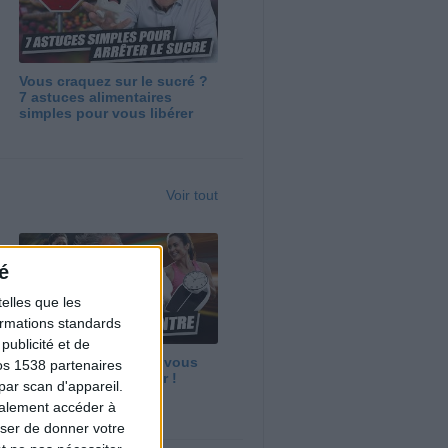
Vous craquez sur le sucré ?
7 astuces alimentaires
simples pour vous libérer
Voir tout
é
elles que les
formations standards
ublicité et de
Maigrir vite ? Ce que vous
os 1538 partenaires
devez vraiment savoir !
par scan d'appareil.
galement accéder à
user de donner votre