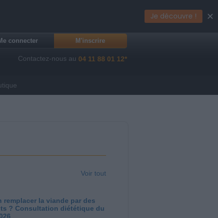
×
Je découvre !
Me connecter
M'inscrire
Contactez-nous au
04 11 88 01 12*
utique
Voir tout
 remplacer la viande par des
ts ? Consultation diététique du
2026