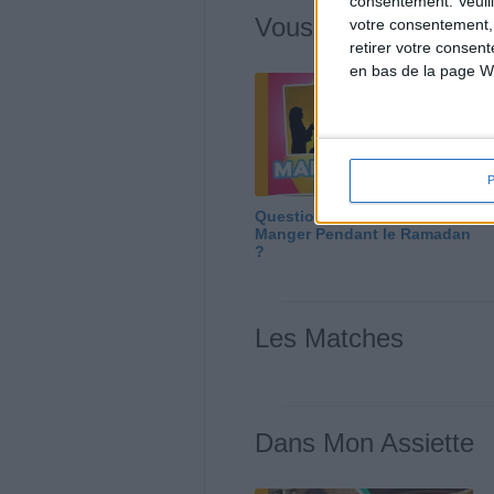
consentement.
Veuil
Vous m'avez deman
votre consentement,
retirer votre consen
en bas de la page W
Question/Réponse : Que
Manger Pendant le Ramadan
?
Les Matches
Dans Mon Assiette