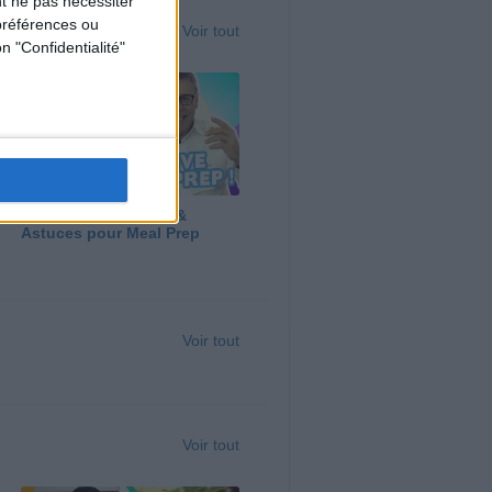
t ne pas nécessiter
préférences ou
Voir tout
n "Confidentialité"
Panga, Huile d'Olive &
Astuces pour Meal Prep
Voir tout
Voir tout