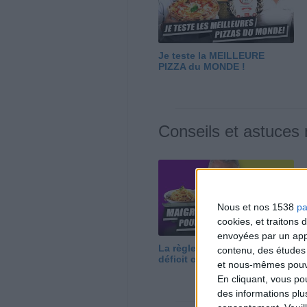
Je teste la MEILLEURE
PIZZA du MONDE !
Conseils et astuces
Nous et nos 1538
pa
cookies, et traitons
envoyées par un appa
La règle N°1 pour maigrir : le
contenu, des études
déficit calorique
et nous-mêmes pouvon
En cliquant, vous p
des informations plu