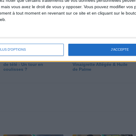
lez noter que certains traitements de vos données personnelles peuven
dé
 mais vous avez le droit de vous y opposer. Vous pouvez modifier vos 
tement à tout moment en revenant sur ce site et en cliquant sur le bouto
eb.
PLUS D'OPTIONS
J'ACCEPTE
Les secrets des émissions
Vos Questions : Bronzage,
de télé - Un tour en
Vinaigrette Allégée & Huile
coulisses ?
de Palme