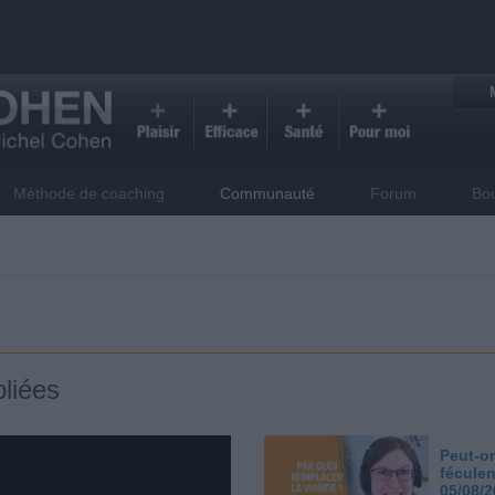
Méthode de coaching
Communauté
Forum
Bo
liées
Peut-on
féculen
05/08/