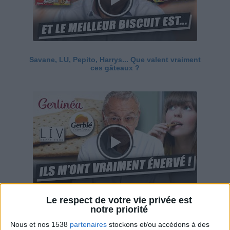
Savane, LU, Pepito, Harrys... Que valent vraiment
ces gâteaux ?
Le respect de votre vie privée est
Ces marques diététiques : c'est n'importe quoi !
notre priorité
Nous et nos 1538
partenaires
stockons et/ou accédons à des