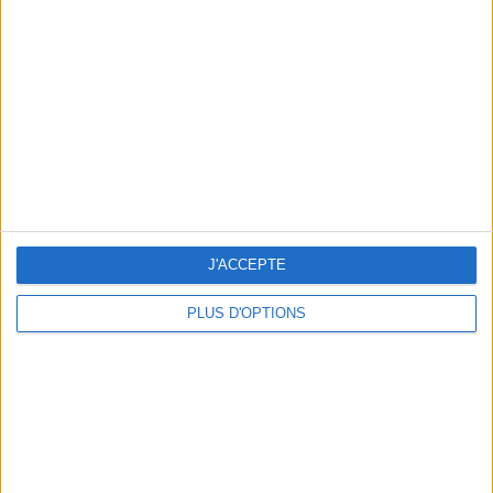
Vous m'avez demandé
Voir tout
J'ACCEPTE
PLUS D'OPTIONS
Question/Réponse : Que Manger Pendant le
Ramadan ?