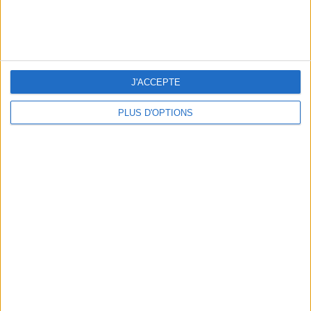
peser
ans
J'ai
J'ACCEPTE
PLUS D'OPTIONS
DERNIÈRES VIDÉO
La charcuterie, est-ce
vraiment raisonnable
?
Décryptage des aliments