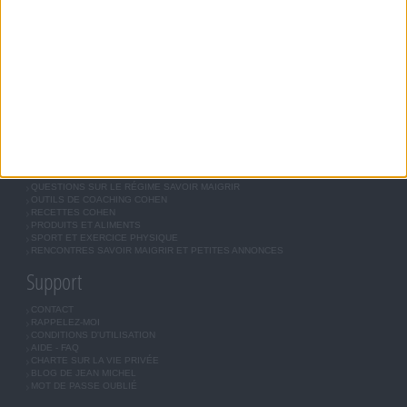
RÉGIME COHEN
RÉGIME SAVOIR MAIGRIR
RÉGIME UNIVERSEL
MÉTHODE COHEN
ASTUCES JM COHEN
COMMUNAUTÉ
BOUTIQUE
LES LETTRES D'INFORMATION
INSCRIPTION
Forum Savoir Maigrir
JE COMMENCE MON RÉGIME COHEN
MORAL, MOTIVATION ET RÉGIME SAVOIR MAIGRIR
QUESTIONS SUR LE RÉGIME SAVOIR MAIGRIR
OUTILS DE COACHING COHEN
RECETTES COHEN
PRODUITS ET ALIMENTS
SPORT ET EXERCICE PHYSIQUE
RENCONTRES SAVOIR MAIGRIR ET PETITES ANNONCES
Support
CONTACT
RAPPELEZ-MOI
CONDITIONS D'UTILISATION
AIDE - FAQ
CHARTE SUR LA VIE PRIVÉE
BLOG DE JEAN MICHEL
MOT DE PASSE OUBLIÉ