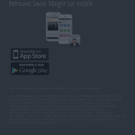
Retrouvez Savoir Maigrir sur mobile
*Prix d'un appel local. Ouvert de 9H00 à 15h du lundi au vendredi.
LES TÉMOIGNAGES PRÉSENTÉS SONT DES EXPÉRIENCES INDIVIDUELLES.
ELLES NE SONT NI CARACTÉRISTIQUES, NI GARANTIES ET LES RÉSULTATS
PEUVENT VARIER D'UNE PERSONNE A L'AUTRE. COMME POUR TOUT
PROGRAMME DE RÉÉQUILIBRAGE ALIMENTAIRE, DES PLANS DE REPAS
CONTRÔLÉS ET DES EXERCICES PHYSIQUES RÉGULIERS SONT
NÉCESSAIRES POUR PERDRE DU POIDS À LONG TERME. DEMANDEZ
TOUJOURS L'AVIS DE VOTRE MÉDECIN TRAITANT AVANT D'ENTREPRENDRE UN
RÉGIME AMINCISSANT, UN PROGRAMME SPORTIF OU DE MODIFIER VOS
HABITUDES NUTRITIONNELLES.