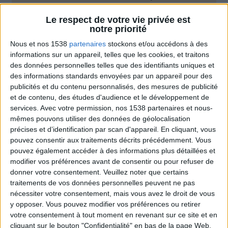
Moins de
De 5 à 10
Plus de
Le respect de votre vie privée est
5 kilos
kilos
10 kilos
notre priorité
Nous et nos 1538
partenaires
stockons et/ou accédons à des
informations sur un appareil, telles que les cookies, et traitons
des données personnelles telles que des identifiants uniques et
Médias et télévision
Voir tout
des informations standards envoyées par un appareil pour des
publicités et du contenu personnalisés, des mesures de publicité
Jean-Michel Cohen intervient régulièrement
et de contenu, des études d'audience et le développement de
comme expert en nutrition sur les plateaux de
services.
Avec votre permission, nos 1538 partenaires et nous-
télévision.
mêmes pouvons utiliser des données de géolocalisation
précises et d’identification par scan d'appareil. En cliquant, vous
pouvez consentir aux traitements décrits précédemment. Vous
pouvez également accéder à des informations plus détaillées et
modifier vos préférences avant de consentir ou pour refuser de
donner votre consentement.
Veuillez noter que certains
traitements de vos données personnelles peuvent ne pas
nécessiter votre consentement, mais vous avez le droit de vous
y opposer. Vous pouvez modifier vos préférences ou retirer
votre consentement à tout moment en revenant sur ce site et en
Pourquoi les obèses représentent 50% des
cliquant sur le bouton "Confidentialité" en bas de la page Web.