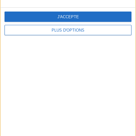
J'ACCEPTE
PLUS D'OPTIONS
DERNIÈRES VIDÉO
La charcuterie, est-ce
vraiment raisonnable
?
Décryptage des aliments
Peut-on remplacer la
viande par des
féculents ?
Consultation
diététique du
05/08/2026
Webinaires en direct