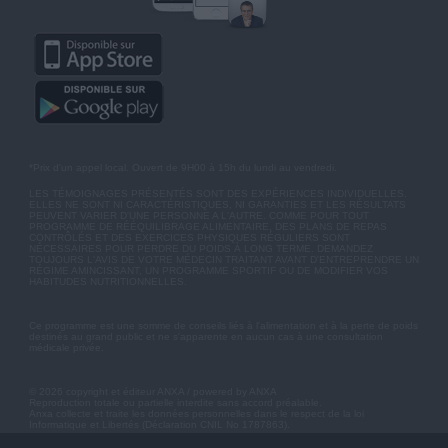
*Prix d'un appel local. Ouvert de 9H00 à 15h du lundi au vendredi.
LES TÉMOIGNAGES PRÉSENTÉS SONT DES EXPÉRIENCES INDIVIDUELLES.
ELLES NE SONT NI CARACTÉRISTIQUES, NI GARANTIES ET LES RÉSULTATS
PEUVENT VARIER D'UNE PERSONNE A L'AUTRE. COMME POUR TOUT
PROGRAMME DE RÉÉQUILIBRAGE ALIMENTAIRE, DES PLANS DE REPAS
CONTRÔLÉS ET DES EXERCICES PHYSIQUES RÉGULIERS SONT
NÉCESSAIRES POUR PERDRE DU POIDS À LONG TERME. DEMANDEZ
TOUJOURS L'AVIS DE VOTRE MÉDECIN TRAITANT AVANT D'ENTREPRENDRE UN
RÉGIME AMINCISSANT, UN PROGRAMME SPORTIF OU DE MODIFIER VOS
HABITUDES NUTRITIONNELLES.
Ce programme est une somme de conseils liés à l'alimentation et à la perte de poids
destinés au grand public et ne s'apparente en aucun cas à une consultation
médicale privée.
© 2026 copyright et éditeur ANXA / powered by ANXA
Reproduction totale ou partielle interdite sans accord préalable.
Anxa collecte et traite les données personnelles dans le respect de la loi
Informatique et Libertés (Déclaration CNIL No 1787863).