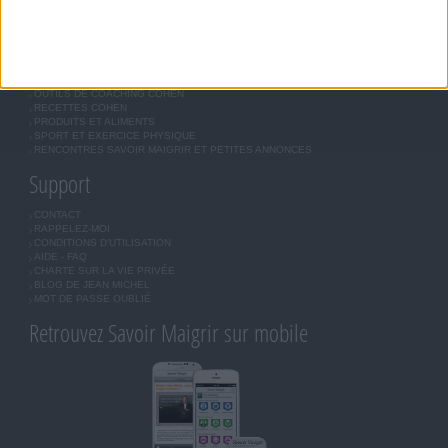
Forum Savoir Maigrir
JE COMMENCE MON RÉGIME COHEN
MORAL, MOTIVATION ET RÉGIME SAVOIR MAIGRIR
QUESTIONS SUR LE RÉGIME SAVOIR MAIGRIR
OUTILS DE COACHING COHEN
RECETTES COHEN
PRODUITS ET ALIMENTS
SPORT ET EXERCICE PHYSIQUE
RENCONTRES SAVOIR MAIGRIR ET PETITES ANNONCES
Support
CONTACT
RAPPELEZ-MOI
CONDITIONS D'UTILISATION
AIDE - FAQ
CHARTE SUR LA VIE PRIVÉE
BLOG DE JEAN MICHEL
MOT DE PASSE OUBLIÉ
Retrouvez Savoir Maigrir sur mobile