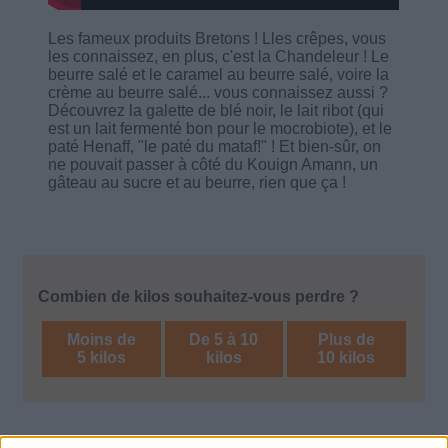
Les fameux produits Bretons ! Lles crêpes, vous
les connaissez, en plus, c'est la Chandeleur ! Le
beurre salé et le caramel au beurre salé, voire la
crème au beurre salé... vous connaissez aussi ?
Découvrez la galette de blé noir, le lait ribot (qui
est un lait fermenté bon pour le mocrobiote), et le
paté Henaff, "le paté du mataf!" ! Et bien-sûr, on
ne pouvait passer à côté du Kouign Amann, un
gâteau au sucre et au beurre, rien que ça !
Combien de kilos souhaitez-vous perdre ?
Moins de
De 5 à 10
Plus de
5 kilos
kilos
10 kilos
Décryptage des aliments
Voir tout