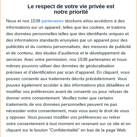
Le respect de votre vie privée est
Les aliments n'auront plus aucun secret pour
notre priorité
vous. Jean-Michel vous aide à décrypter les
Nous et nos 1538
partenaires
stockons et/ou accédons à des
étiquettes des produits, pour mieux les choisir
et mieux manger.
informations sur un appareil, telles que les cookies, et traitons
des données personnelles telles que des identifiants uniques et
des informations standards envoyées par un appareil pour des
publicités et du contenu personnalisés, des mesures de publicité
et de contenu, des études d'audience et le développement de
services.
Avec votre permission, nos 1538 partenaires et nous-
mêmes pouvons utiliser des données de géolocalisation
précises et d’identification par scan d'appareil. En cliquant, vous
pouvez consentir aux traitements décrits précédemment. Vous
pouvez également accéder à des informations plus détaillées et
modifier vos préférences avant de consentir ou pour refuser de
La charcuterie, est-ce vraiment raisonnable ?
donner votre consentement.
Veuillez noter que certains
traitements de vos données personnelles peuvent ne pas
nécessiter votre consentement, mais vous avez le droit de vous
y opposer. Vous pouvez modifier vos préférences ou retirer
votre consentement à tout moment en revenant sur ce site et en
cliquant sur le bouton "Confidentialité" en bas de la page Web.