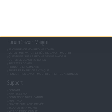
JEAN-MICHEL COHEN
RÉGIME COHEN
RÉGIME SAVOIR MAIGRIR
RÉGIME UNIVERSEL
MÉTHODE COHEN
ASTUCES JM COHEN
COMMUNAUTÉ
BOUTIQUE
LES LETTRES D'INFORMATION
INSCRIPTION
Forum Savoir Maigrir
JE COMMENCE MON RÉGIME COHEN
MORAL, MOTIVATION ET RÉGIME SAVOIR MAIGRIR
QUESTIONS SUR LE RÉGIME SAVOIR MAIGRIR
OUTILS DE COACHING COHEN
RECETTES COHEN
PRODUITS ET ALIMENTS
SPORT ET EXERCICE PHYSIQUE
RENCONTRES SAVOIR MAIGRIR ET PETITES ANNONCES
Support
CONTACT
RAPPELEZ-MOI
CONDITIONS D'UTILISATION
AIDE - FAQ
CHARTE SUR LA VIE PRIVÉE
BLOG DE JEAN MICHEL
MOT DE PASSE OUBLIÉ