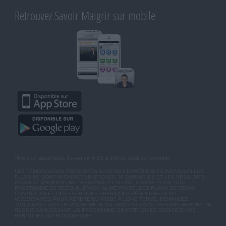
Retrouvez Savoir Maigrir sur mobile
*Prix d'un appel local. Ouvert de 9H00 à 15h du lundi au vendredi.
LES TÉMOIGNAGES PRÉSENTÉS SONT DES EXPÉRIENCES INDIVIDUELLES.
ELLES NE SONT NI CARACTÉRISTIQUES, NI GARANTIES ET LES RÉSULTATS
PEUVENT VARIER D'UNE PERSONNE A L'AUTRE. COMME POUR TOUT
PROGRAMME DE RÉÉQUILIBRAGE ALIMENTAIRE, DES PLANS DE REPAS
CONTRÔLÉS ET DES EXERCICES PHYSIQUES RÉGULIERS SONT
NÉCESSAIRES POUR PERDRE DU POIDS À LONG TERME. DEMANDEZ
TOUJOURS L'AVIS DE VOTRE MÉDECIN TRAITANT AVANT D'ENTREPRENDRE UN
RÉGIME AMINCISSANT, UN PROGRAMME SPORTIF OU DE MODIFIER VOS
HABITUDES NUTRITIONNELLES.