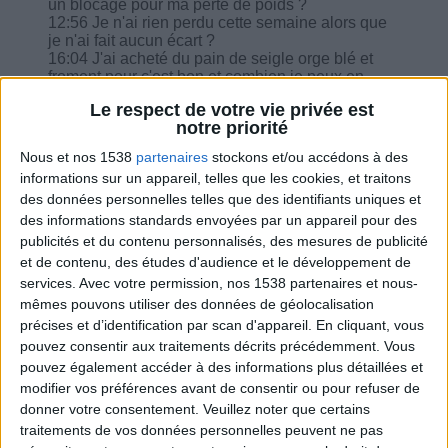
un blocage pour ma perte de poids ?
12:56 Je n'ai rien perdu cette semaine alors que
je n'ai fait aucun écart ?
16:04 J'ai acheté du pain de seigle orge blé et
froment pour c'est bon et combien je peux en
manger étant 1400 kcal ?
Le respect de votre vie privée est
17:48 En équivalences féculents pour 1600 kcal,
notre priorité
je vois 185 gr pour les patates douces, c'est cru
ou cuit ?
Nous et nos 1538
partenaires
stockons et/ou accédons à des
18:08 Faut-il prendre des protéines en poudre si
informations sur un appareil, telles que les cookies, et traitons
l'on fait du renforcement musculaire, surtout après
des données personnelles telles que des identifiants uniques et
la ménopause ?
des informations standards envoyées par un appareil pour des
20:13 Je suis le sur mesure qui me convient mais
peut-on faire une journée "j'aime cuisiner" ou
publicités et du contenu personnalisés, des mesures de publicité
"végétarien" pour changer ou vaut il mieux
et de contenu, des études d'audience et le développement de
s'abstenir ?
services.
Avec votre permission, nos 1538 partenaires et nous-
20:58 Est-ce important si j'oublie la part de
mêmes pouvons utiliser des données de géolocalisation
matière grasse car j'utilise du citron et des épices
précises et d’identification par scan d'appareil. En cliquant, vous
et au niveau du goût ?
pouvez consentir aux traitements décrits précédemment. Vous
pouvez également accéder à des informations plus détaillées et
modifier vos préférences avant de consentir ou pour refuser de
donner votre consentement.
Veuillez noter que certains
traitements de vos données personnelles peuvent ne pas
Combien de kilos souhaitez-vous perdre ?