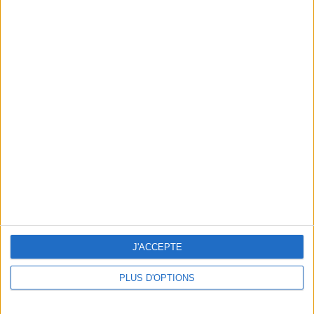
En direct avec Jean-Michel Cohen |
Consultation privée du 20/07/2026
Votre bilan minceur
(env. 2
min)
un homme
Je suis
une femme
J'ACCEPTE
cm
Je mesure
PLUS D'OPTIONS
kg
Je pèse