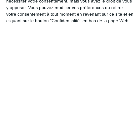
nécessiter votre consentement, mais vous avez le droit de vous
y opposer. Vous pouvez modifier vos préférences ou retirer
Moins de
De 5 à 10
Plus de
votre consentement à tout moment en revenant sur ce site et en
5 kilos
kilos
10 kilos
cliquant sur le bouton "Confidentialité" en bas de la page Web.
Webinaires en direct
Voir tout
Chaque semaine, posez vos questions en live
en participant à des vidéo-conférences avec
Jean-Michel et les diététiciennes du
programme.