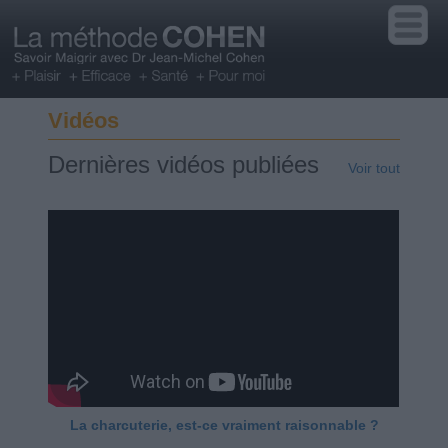
Vidéos
Dernières vidéos publiées
Voir tout
La charcuterie, est-ce vraiment raisonnable ?