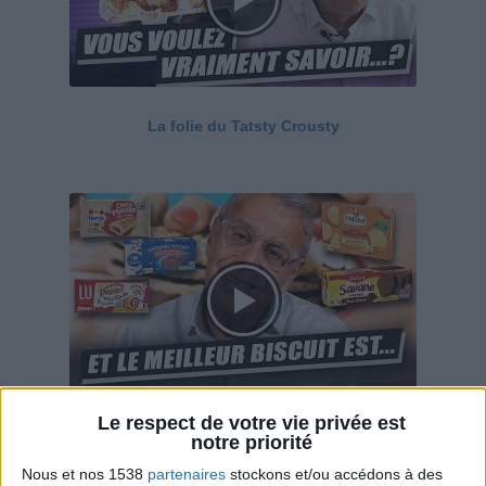
La folie du Tatsty Crousty
Le respect de votre vie privée est
Savane, LU, Pepito, Harrys... Que valent vraiment
notre priorité
ces gâteaux ?
Nous et nos 1538
partenaires
stockons et/ou accédons à des