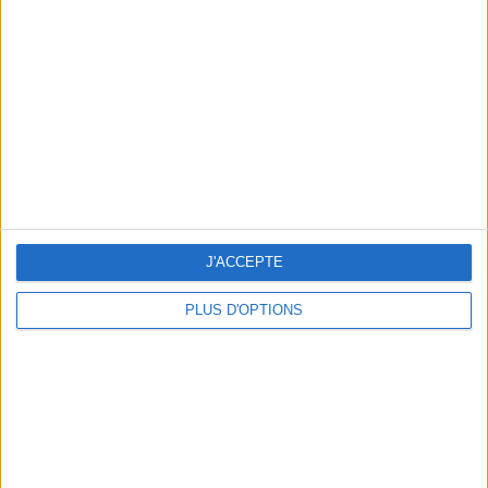
Vous m'avez demandé
Voir tout
J'ACCEPTE
PLUS D'OPTIONS
Question/Réponse : Que Manger Pendant le
Ramadan ?