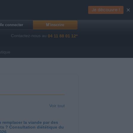
×
Je découvre !
Me connecter
M'inscrire
Contactez-nous au
04 11 88 01 12*
utique
Voir tout
 remplacer la viande par des
ts ? Consultation diététique du
2026