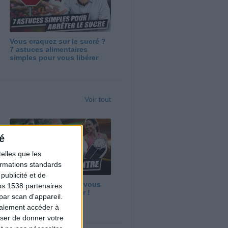
Vous craquez sur le sucré ?
7 astuces alimentaires
simples pour vous libérer
Voir tout
é
elles que les
formations standards
ublicité et de
Maigrir vite ? Ce que vous
os 1538 partenaires
devez vraiment savoir !
par scan d'appareil.
galement accéder à
user de donner votre