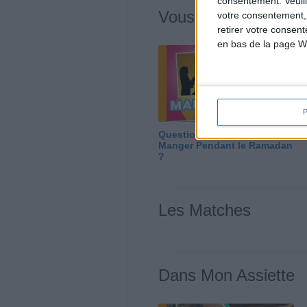
consentement.
Veuil
Vous m'avez deman
votre consentement,
retirer votre consen
en bas de la page W
Question/Réponse : Que
Manger Pendant le Ramadan
?
Les Matches
Dans Mon Assiette