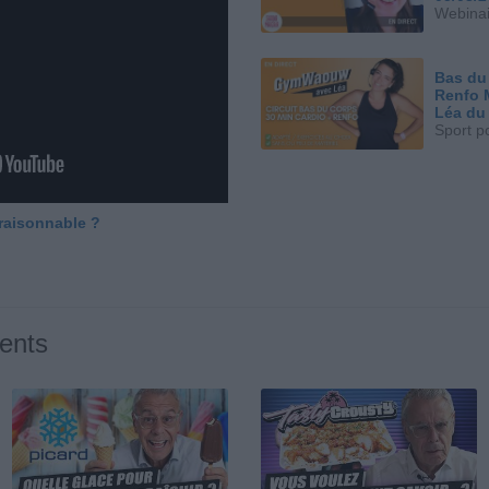
Webinai
Bas du
Renfo 
Léa du
Sport p
 raisonnable ?
ents