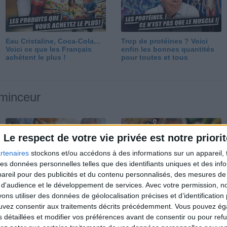
Eau Cristaline, Coca-Cola…
Trop de protéines ? Voici
Voici ce que les Français
enfin les bonnes quantités
achètent le plus !
pour toutes et tous
 minceur
Le respect de votre vie privée est notre priorit
rtenaires
stockons et/ou accédons à des informations sur un appareil, t
 des données personnelles telles que des identifiants uniques et des in
reil pour des publicités et du contenu personnalisés, des mesures de p
Perdre 10 kg : ma méthode
Et après la perte de poids ?
 d'audience et le développement de services.
Avec votre permission, n
est imparable
Je fais comment ?
s utiliser des données de géolocalisation précises et d’identification 
ouvez consentir aux traitements décrits précédemment. Vous pouvez é
s détaillées et modifier vos préférences avant de consentir ou pour ref