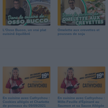
L'Osso Bucco, un vrai plat
Omelette aux crevettes et
cuisiné équilibré
pousses de soja
En cuisine avec Cathychou :
En cuisine avec Cathychou :
Cookies allégés et Charlotte
Mille-Feuille d'Épinard au
de poireaux du 09/09/2021
Saumon et sa Sauce Allégée