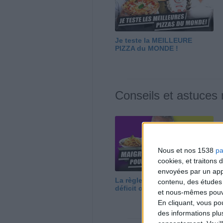
Je teste la MEILLEURE
PIZZA du MONDE !
Conseils et astuces
Nous et nos 1538
pa
cookies, et traitons
envoyées par un appa
La règle N°1 pour maigrir : le
contenu, des études
déficit calorique
et nous-mêmes pouvon
En cliquant, vous p
des informations plu