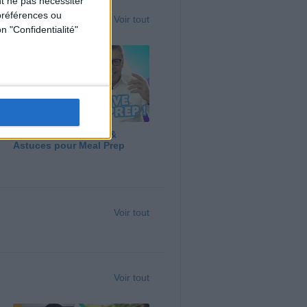
t ne pas nécessiter
préférences ou
Voir tout
n "Confidentialité"
Panga, Huile d'Olive &
Astuces pour Meal Prep
Voir tout
Voir tout