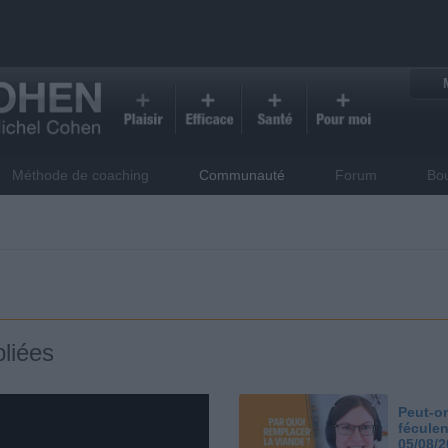
Méthode de coaching
Communauté
Forum
Bo
liées
Peut-on
féculen
05/08/