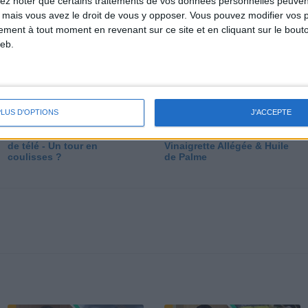
lez noter que certains traitements de vos données personnelles peuven
dé
 mais vous avez le droit de vous y opposer. Vous pouvez modifier vos 
tement à tout moment en revenant sur ce site et en cliquant sur le bouto
eb.
PLUS D'OPTIONS
J'ACCEPTE
Les secrets des émissions
Vos Questions : Bronzage,
de télé - Un tour en
Vinaigrette Allégée & Huile
coulisses ?
de Palme