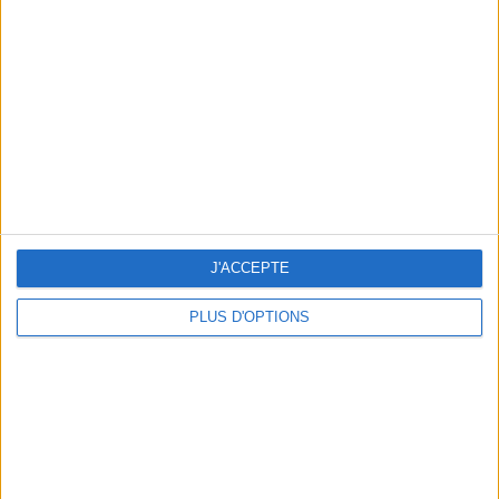
Vous m'avez demandé
Voir tout
J'ACCEPTE
PLUS D'OPTIONS
Question/Réponse : Que Manger Pendant le
Ramadan ?