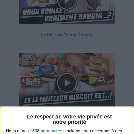
La folie du Tatsty Crousty
Le respect de votre vie privée est
Savane, LU, Pepito, Harrys... Que valent vraiment
notre priorité
ces gâteaux ?
Nous et nos 1538
partenaires
stockons et/ou accédons à des