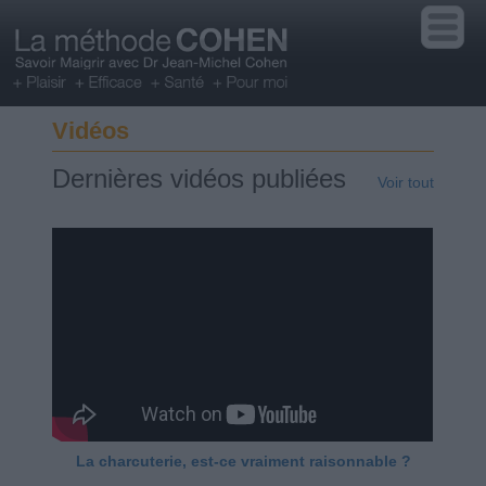
Vidéos
Dernières vidéos publiées
Voir tout
La charcuterie, est-ce vraiment raisonnable ?