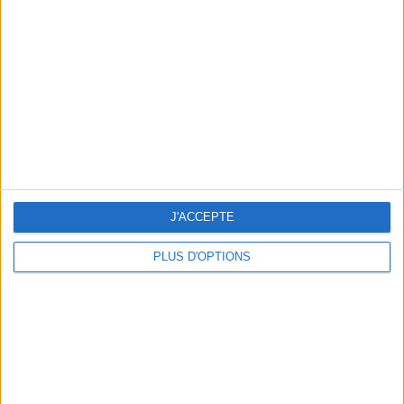
Vous m'avez demandé
Voir tout
J'ACCEPTE
PLUS D'OPTIONS
Question/Réponse : Que Manger Pendant le
Ramadan ?