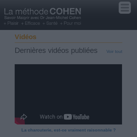
Vidéos
Dernières vidéos publiées
Voir tout
La charcuterie, est-ce vraiment raisonnable ?