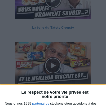
La folie du Tatsty Crousty
Le respect de votre vie privée est
Savane, LU, Pepito, Harrys... Que valent vraiment
notre priorité
ces gâteaux ?
Nous et nos 1538
partenaires
stockons et/ou accédons à des