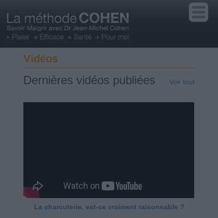
Vidéos
Dernières vidéos publiées
Voir tout
La charcuterie, est-ce vraiment raisonnable ?