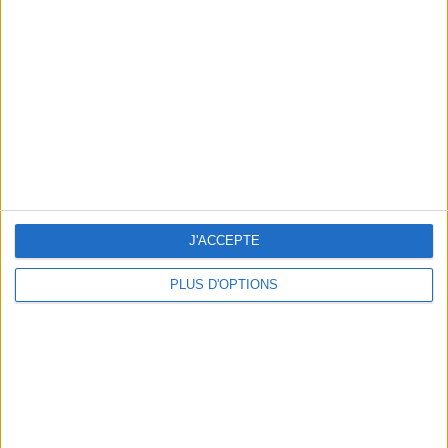
Vous m'avez demandé
Voir tout
J'ACCEPTE
PLUS D'OPTIONS
Question/Réponse : Que Manger Pendant le
Ramadan ?