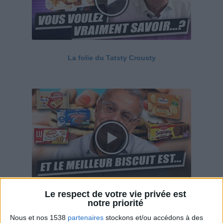
La folie du Tatsty Crousty
Le respect de votre vie privée est
Savane, LU, Pepito, Harrys... Que valent vraiment
notre priorité
ces gâteaux ?
Nous et nos 1538
partenaires
stockons et/ou accédons à des