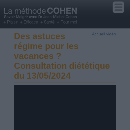
Des astuces
Accueil vidéo
régime pour les
vacances ?
Consultation diététique
du 13/05/2024