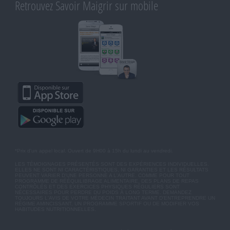
Retrouvez Savoir Maigrir sur mobile
*Prix d'un appel local. Ouvert de 9H00 à 15h du lundi au vendredi.
LES TÉMOIGNAGES PRÉSENTÉS SONT DES EXPÉRIENCES INDIVIDUELLES.
ELLES NE SONT NI CARACTÉRISTIQUES, NI GARANTIES ET LES RÉSULTATS
PEUVENT VARIER D'UNE PERSONNE A L'AUTRE. COMME POUR TOUT
PROGRAMME DE RÉÉQUILIBRAGE ALIMENTAIRE, DES PLANS DE REPAS
CONTRÔLÉS ET DES EXERCICES PHYSIQUES RÉGULIERS SONT
NÉCESSAIRES POUR PERDRE DU POIDS À LONG TERME. DEMANDEZ
TOUJOURS L'AVIS DE VOTRE MÉDECIN TRAITANT AVANT D'ENTREPRENDRE UN
RÉGIME AMINCISSANT, UN PROGRAMME SPORTIF OU DE MODIFIER VOS
HABITUDES NUTRITIONNELLES.