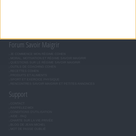
RÉGIME COHEN
RÉGIME SAVOIR MAIGRIR
RÉGIME UNIVERSEL
MÉTHODE COHEN
ASTUCES JM COHEN
COMMUNAUTÉ
BOUTIQUE
LES LETTRES D'INFORMATION
INSCRIPTION
Forum Savoir Maigrir
JE COMMENCE MON RÉGIME COHEN
MORAL, MOTIVATION ET RÉGIME SAVOIR MAIGRIR
QUESTIONS SUR LE RÉGIME SAVOIR MAIGRIR
OUTILS DE COACHING COHEN
RECETTES COHEN
PRODUITS ET ALIMENTS
SPORT ET EXERCICE PHYSIQUE
RENCONTRES SAVOIR MAIGRIR ET PETITES ANNONCES
Support
CONTACT
RAPPELEZ-MOI
CONDITIONS D'UTILISATION
AIDE - FAQ
CHARTE SUR LA VIE PRIVÉE
BLOG DE JEAN MICHEL
MOT DE PASSE OUBLIÉ