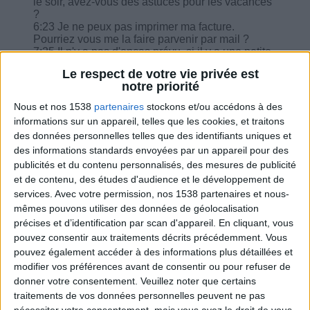
le soir, avez-vous des astuces pour les vacances
?
6:23 Je ne peux pas imprimer ma facture.
Pourriez vous me la faire parvenir par mail ?
7:25 Il n'y a pas d'encas prévu, si il y a une petite
faim, que pouvons nous prendre ?
Le respect de votre vie privée est
8:45 Sur la compote sans sucre puis-je les faire
notre priorité
moi même ?
9:07 Je ne trouve pas de faisselle à 0% mais à
Nous et nos 1538
partenaires
stockons et/ou accédons à des
6% ça change quoi ?
informations sur un appareil, telles que les cookies, et traitons
9:55 Je ne peux pas changer les aliments sur
des données personnelles telles que des identifiants uniques et
mon application avec la petite flèche bleue, ça ne
des informations standards envoyées par un appareil pour des
fonctionne pas.
10:11 J'ignore pourquoi mais Isabelle n'apparaît
publicités et du contenu personnalisés, des mesures de publicité
pratiquement plus jamais et je trouve que ma
et de contenu, des études d'audience et le développement de
motivation s'en ressent beaucoup ?
services.
Avec votre permission, nos 1538 partenaires et nous-
11:45 Que vaut-il mieux éviter de manger quand
mêmes pouvons utiliser des données de géolocalisation
on a une hernie hiatale ?
précises et d’identification par scan d'appareil. En cliquant, vous
pouvez consentir aux traitements décrits précédemment. Vous
pouvez également accéder à des informations plus détaillées et
modifier vos préférences avant de consentir ou pour refuser de
donner votre consentement.
Veuillez noter que certains
Combien de kilos souhaitez-vous perdre ?
traitements de vos données personnelles peuvent ne pas
nécessiter votre consentement, mais vous avez le droit de vous