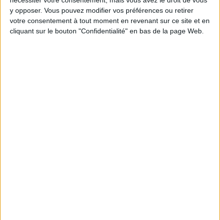
Moins de
De 5 à 10
Plus de
y opposer. Vous pouvez modifier vos préférences ou retirer
5 kilos
kilos
10 kilos
votre consentement à tout moment en revenant sur ce site et en
cliquant sur le bouton "Confidentialité" en bas de la page Web.
Webinaires en direct
Voir tout
Chaque semaine, posez vos questions en live
en participant à des vidéo-conférences avec
Jean-Michel et les diététiciennes du
programme.
Peut-on remplacer la viande par des féculents