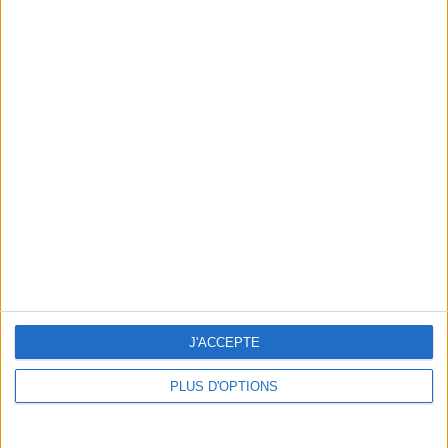
En direct avec Jean-Michel Cohen |
Consultation privée du 20/07/2026
Votre bilan minceur
(env. 2
min)
un homme
Je suis
une femme
J'ACCEPTE
cm
Je mesure
PLUS D'OPTIONS
kg
Je pèse
kg
Je voudrais