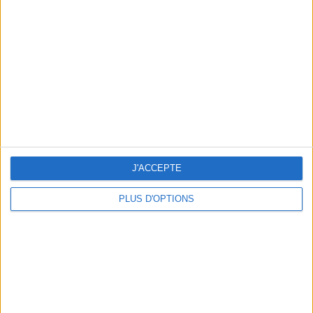
Vous m'avez demandé
Voir tout
J'ACCEPTE
PLUS D'OPTIONS
Question/Réponse : Que Manger Pendant le
Ramadan ?