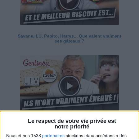
Savane, LU, Pepito, Harrys... Que valent vraiment
ces gâteaux ?
Le respect de votre vie privée est
Ces marques diététiques : c'est n'importe quoi !
notre priorité
Nous et nos 1538
partenaires
stockons et/ou accédons à des