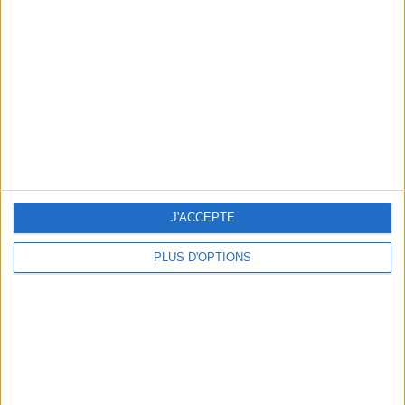
Vous m'avez demandé
Voir tout
J'ACCEPTE
PLUS D'OPTIONS
Question/Réponse : Que Manger Pendant le
Ramadan ?