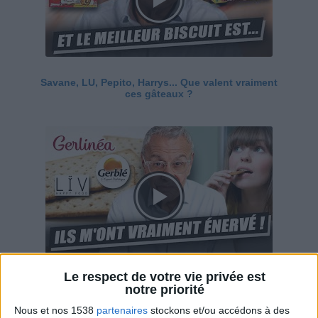
Savane, LU, Pepito, Harrys... Que valent vraiment
ces gâteaux ?
Le respect de votre vie privée est
Ces marques diététiques : c'est n'importe quoi !
notre priorité
Nous et nos 1538
partenaires
stockons et/ou accédons à des