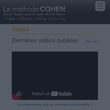
Vidéos
Dernières vidéos publiées
Voir tout
La charcuterie, est-ce vraiment raisonnable ?