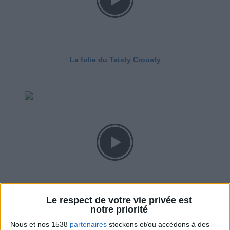
La folie du Tatsty Crousty
Le respect de votre vie privée est
Savane, LU, Pepito, Harrys... Que valent vraiment
notre priorité
ces gâteaux ?
Nous et nos 1538
partenaires
stockons et/ou accédons à des