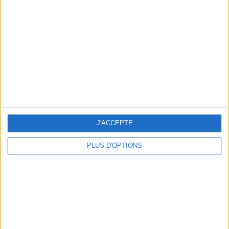
Vous m'avez demandé
Voir tout
J'ACCEPTE
PLUS D'OPTIONS
Question/Réponse : Que Manger Pendant le
Ramadan ?