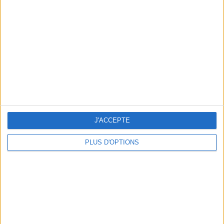
Vous m'avez demandé
Voir tout
J'ACCEPTE
PLUS D'OPTIONS
Question/Réponse : Que Manger Pendant le
Ramadan ?