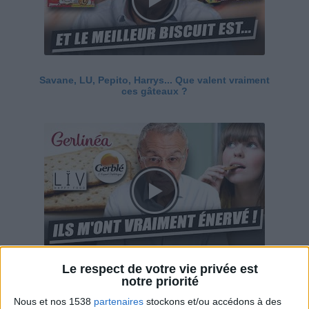
Savane, LU, Pepito, Harrys... Que valent vraiment
ces gâteaux ?
Le respect de votre vie privée est
Ces marques diététiques : c'est n'importe quoi !
notre priorité
Nous et nos 1538
partenaires
stockons et/ou accédons à des