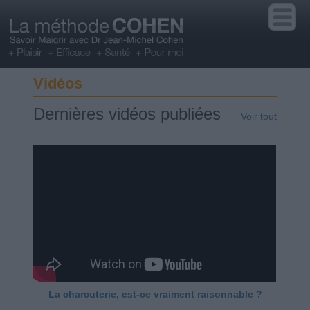
Vidéos
Dernières vidéos publiées
Voir tout
La charcuterie, est-ce vraiment raisonnable ?