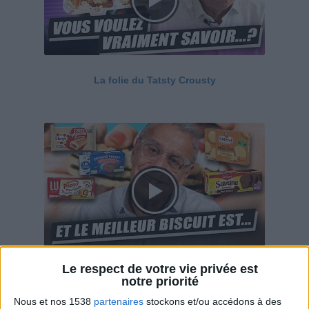
La folie du Tatsty Crousty
Le respect de votre vie privée est
Savane, LU, Pepito, Harrys... Que valent vraiment
notre priorité
ces gâteaux ?
Nous et nos 1538
partenaires
stockons et/ou accédons à des