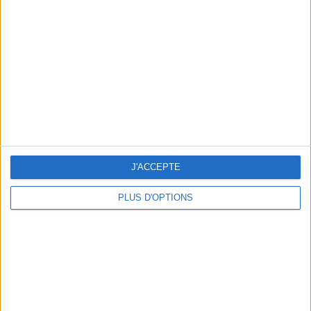
Vous m'avez demandé
Voir tout
J'ACCEPTE
PLUS D'OPTIONS
Question/Réponse : Que Manger Pendant le
Ramadan ?