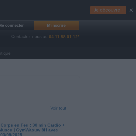
×
Je découvre !
Me connecter
M'inscrire
Contactez-nous au
04 11 88 01 12*
utique
Voir tout
 Corps en Feu : 30 min Cardio +
Muscu | GymWaouw 8H avec
 03/09/2025