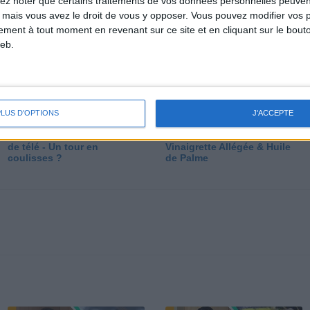
lez noter que certains traitements de vos données personnelles peuven
dé
 mais vous avez le droit de vous y opposer. Vous pouvez modifier vos 
tement à tout moment en revenant sur ce site et en cliquant sur le bouto
eb.
PLUS D'OPTIONS
J'ACCEPTE
Les secrets des émissions
Vos Questions : Bronzage,
de télé - Un tour en
Vinaigrette Allégée & Huile
coulisses ?
de Palme