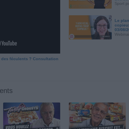
Sport p
Le plan
copieu
03/08/
Webinai
 des féculents ? Consultation
ents