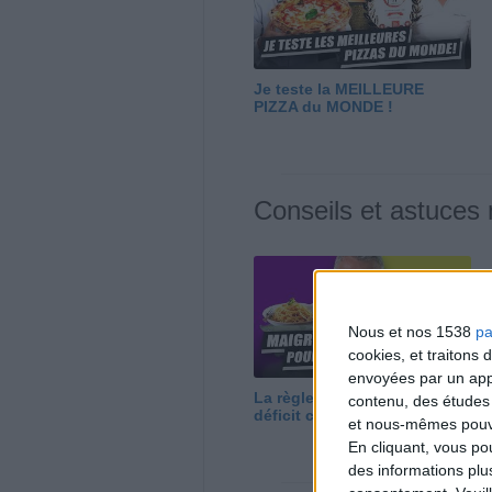
Je teste la MEILLEURE
PIZZA du MONDE !
Conseils et astuces
Nous et nos 1538
pa
cookies, et traitons
envoyées par un appa
La règle N°1 pour maigrir : le
contenu, des études
déficit calorique
et nous-mêmes pouvon
En cliquant, vous p
des informations plu