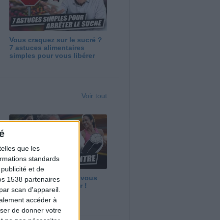
Vous craquez sur le sucré ?
7 astuces alimentaires
simples pour vous libérer
Voir tout
é
elles que les
formations standards
ublicité et de
Maigrir vite ? Ce que vous
os 1538 partenaires
devez vraiment savoir !
par scan d'appareil.
galement accéder à
user de donner votre