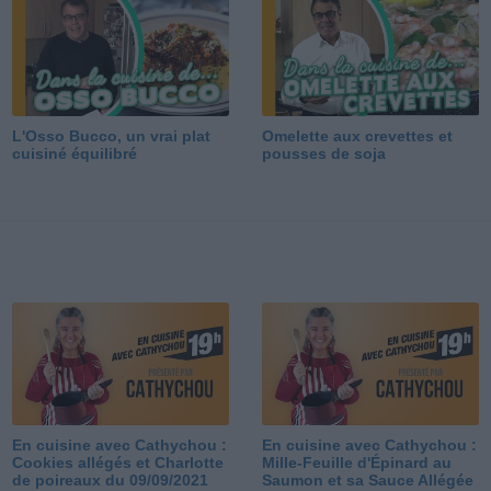
L'Osso Bucco, un vrai plat
Omelette aux crevettes et
cuisiné équilibré
pousses de soja
En cuisine avec Cathychou :
En cuisine avec Cathychou :
Cookies allégés et Charlotte
Mille-Feuille d'Épinard au
de poireaux du 09/09/2021
Saumon et sa Sauce Allégée