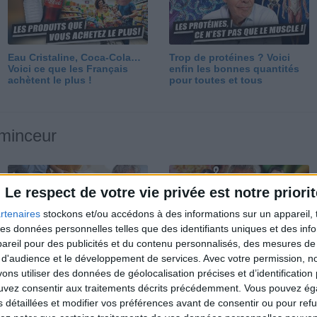
Eau Cristaline, Coca-Cola…
Trop de protéines ? Voici
Voici ce que les Français
enfin les bonnes quantités
achètent le plus !
pour toutes et tous
 minceur
Le respect de votre vie privée est notre priorit
rtenaires
stockons et/ou accédons à des informations sur un appareil, t
 des données personnelles telles que des identifiants uniques et des in
reil pour des publicités et du contenu personnalisés, des mesures de p
Perdre 10 kg : ma méthode
Et après la perte de poids ?
 d'audience et le développement de services.
Avec votre permission, n
est imparable
Je fais comment ?
s utiliser des données de géolocalisation précises et d’identification 
ouvez consentir aux traitements décrits précédemment. Vous pouvez é
s détaillées et modifier vos préférences avant de consentir ou pour ref