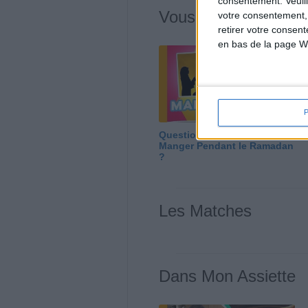
consentement.
Veuil
Vous m'avez deman
votre consentement,
retirer votre consen
en bas de la page W
Question/Réponse : Que
Manger Pendant le Ramadan
?
Les Matches
Dans Mon Assiette