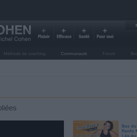
Méthode de coaching
Communauté
Forum
Bo
liées
Bas du
Renfo 
Léa du