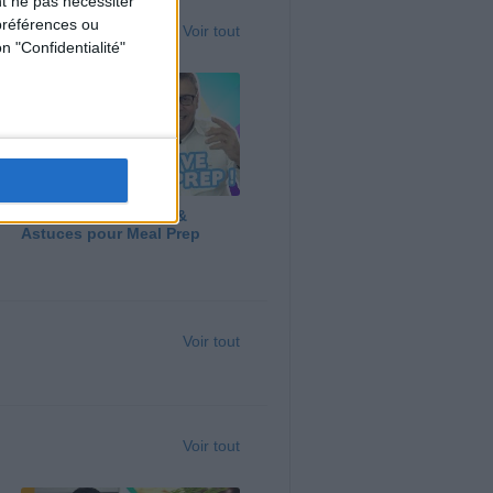
t ne pas nécessiter
préférences ou
Voir tout
n "Confidentialité"
Panga, Huile d'Olive &
Astuces pour Meal Prep
Voir tout
Voir tout