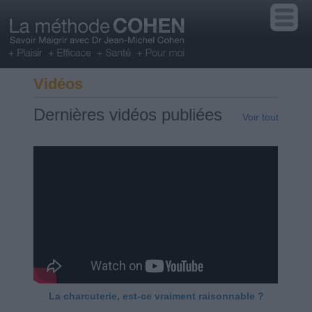
Vidéos
Dernières vidéos publiées
Voir tout
La charcuterie, est-ce vraiment raisonnable ?