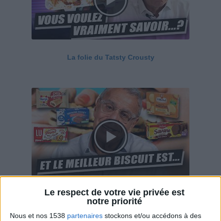
La folie du Tatsty Crousty
Le respect de votre vie privée est
Savane, LU, Pepito, Harrys... Que valent vraiment
notre priorité
ces gâteaux ?
Nous et nos 1538
partenaires
stockons et/ou accédons à des