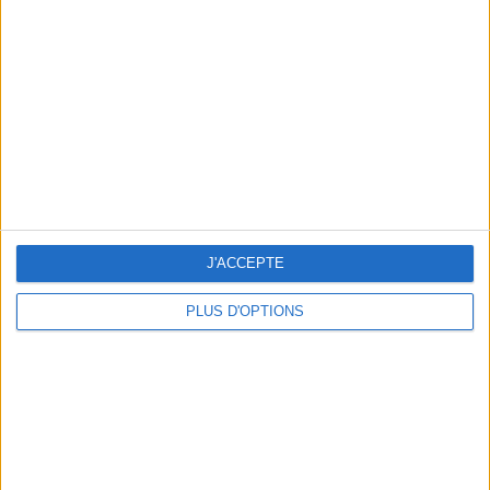
Vous m'avez demandé
Voir tout
J'ACCEPTE
PLUS D'OPTIONS
Question/Réponse : Que Manger Pendant le
Ramadan ?