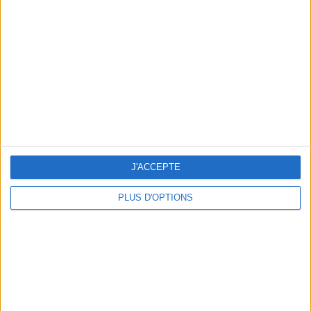
Vous m'avez demandé
Voir tout
J'ACCEPTE
PLUS D'OPTIONS
Question/Réponse : Que Manger Pendant le
Ramadan ?