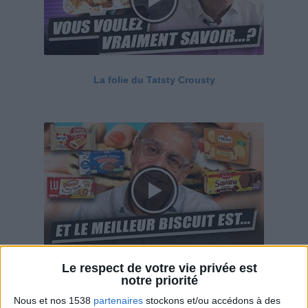
La folie du Tatsty Crousty
Le respect de votre vie privée est
Savane, LU, Pepito, Harrys... Que valent vraiment
notre priorité
ces gâteaux ?
Nous et nos 1538
partenaires
stockons et/ou accédons à des