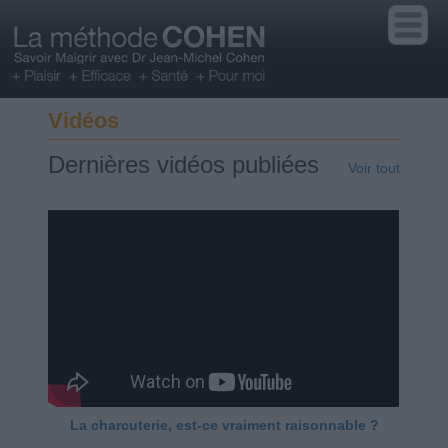
Vidéos
Dernières vidéos publiées
Voir tout
La charcuterie, est-ce vraiment raisonnable ?